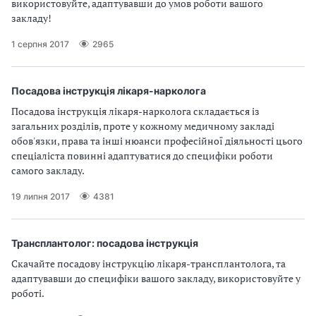
використовуйте, адаптувавши до умов роботи вашого
а
закладу!
т
и
1 серпня 2017
2965
б
а
л
Посадова інструкція лікаря-нарколога
и
Посадова інструкція лікаря-нарколога складається із
Б
загальних розділів, проте у кожному медичному закладі
П
обов'язки, права та інші нюанси професійної діяльності цього
Р
спеціаліста повинні адаптуватися до специфіки роботи
самого закладу.
19 липня 2017
4381
Трансплантолог: посадова інструкція
Скачайте посадову інструкцію лікаря-трансплантолога, та
адаптувавши до специфіки вашого закладу, використовуйте у
роботі.