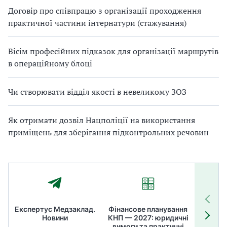
Договір про співпрацю з організації проходження
практичної частини інтернатури (стажування)
Вісім професійних підказок для організації маршрутів
в операційному блоці
Чи створювати відділ якості в невеликому ЗОЗ
Як отримати дозвіл Нацполіції на використання
приміщень для зберігання підконтрольних речовин
Експертус Медзаклад.
Фінансове планування
Літні
Новини
КНП — 2027: юридичні
ТОП
вимоги та практичні
ме