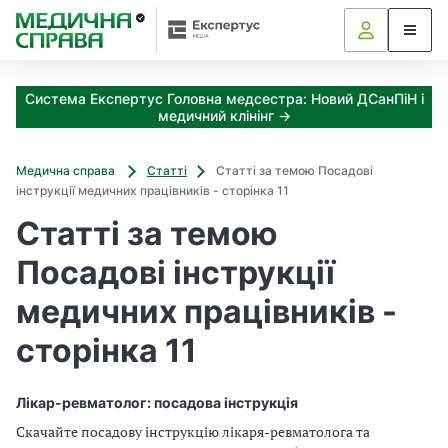
З
а
я
к
Система Експертус Головна медсестра: Новий ДСанПіН і
і
медичний клінінг →
з
а
х
Медична справа
Статті
Статті за темою Посадові
о
інструкції медичних працівників - сторінка 11
д
Статті за темою
и
м
Посадові інструкції
о
ж
медичних працівників -
н
а
сторінка 11
о
т
р
Лікар-ревматолог: посадова інструкція
и
Скачайте посадову інструкцію лікаря-ревматолога та
м