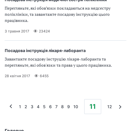
Перегляньте, які обов’язки покладаються на медсестру
поліклініки, та завантажте посадову інструкцію цього
працівника.
3 травня 2017
23424
Посадова інструкція лікаря-лаборанта
Завантажте посадову інструцію лікаря-лаборанта та
перегляньте, які обов'язки та права у цього працівника.
28 квітня 2017
6455
11
1
2
3
4
5
6
7
8
9
10
12
Головне