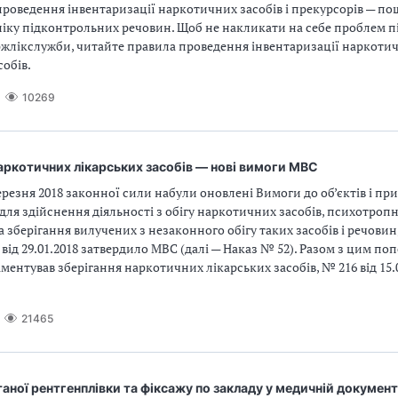
проведення інвентаризації наркотичних засобів і прекурсорів — п
іку підконтрольних речовин. Щоб не накликати на себе проблем пі
ржлікслужби, читайте правила проведення інвентаризації наркоти
собів.
10269
аркотичних лікарських засобів — нові вимоги МВС
резня 2018 законної сили набули оновлені Вимоги до об’єктів і пр
ля здійснення діяльності з обігу наркотичних засобів, психотроп
а зберігання вилучених з незаконного обігу таких засобів і речовин,
від 29.01.2018 затвердило МВС (далі — Наказ № 52). Разом з цим по
ментував зберігання наркотичних лікарських засобів, № 216 від 15.
21465
аної рентгенплівки та фіксажу по закладу у медичній документ