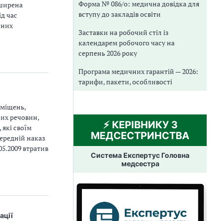
Форма № 086/о: медична довідка для
оширена
вступу до закладів освіти
д час
чних
Заставки на робочий стіл із
календарем робочого часу на
серпень 2026 року
Програма медичних гарантій — 2026:
тарифи, пакети, особливості
иміщень,
них речовин,
⚡️ КЕРІВНИКУ З
 які своїм
МЕДСЕСТРИНСТВА
передній наказ
05.2009 втратив
Система Експертус Головна
медсестра
ації