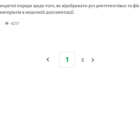
нкретні поради щодо того, як відображати рух рентгенплівки та фі
атеріалів в медичній документації.
7
4217
1
2