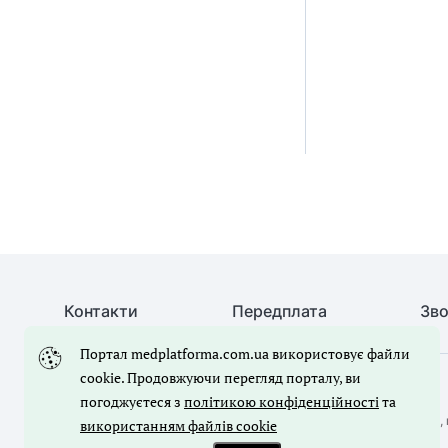
Контакти
Передплата
Зво
Портал medplatforma.com.ua використовує файли
cookie. Продовжуючи перегляд порталу, ви
© Медична справа, 2026. Усі права захищено
погоджуєтеся з
політикою конфіденційності
та
Повне або часткове копіювання будь-яких матеріалів порталу, 
використанням файлів cookie
лише з письмового дозволу редакції порталу.