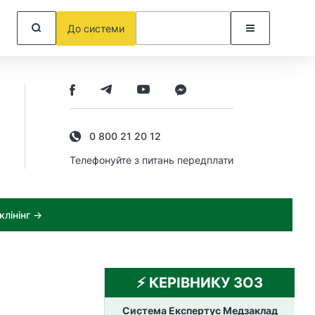
До системи
0 800 21 20 12
Телефонуйте з питань передплати
лінінг →
⚡️ КЕРІВНИКУ ЗОЗ
Система Експертус Медзаклад