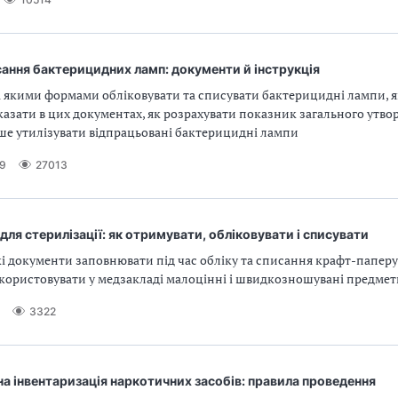
сання бактерицидних ламп: документи й інструкція
а якими формами обліковувати та списувати бактерицидні лампи, як
казати в цих документах, як розрахувати показник загального утвор
ше утилізувати відпрацьовані бактерицидні лампи
19
27013
для стерилізації: як отримувати, обліковувати і списувати
кі документи заповнювати під час обліку та списання крафт-паперу
користовувати у медзакладі малоцінні і швидкозношувані предмет
3322
 інвентаризація наркотичних засобів: правила проведення