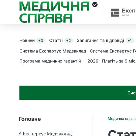
З
а
я
к
і
з
Новини
Статті
Запитання та відповіді
+3
+2
+1
а
х
Система Експертус Медзаклад
Система Експертус Г
о
Програма медичних гарантій — 2026
Платіть за 9 міс
д
и
м
о
ж
Сис
н
а
о
т
Головне
Медична спра
р
и
Стат
м
⚡️ Експертус Медзаклад.