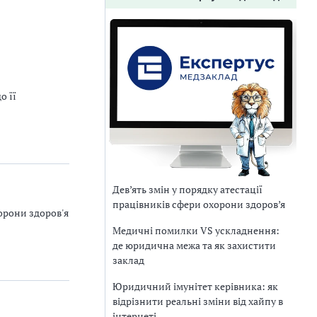
о її
Дев’ять змін у порядку атестації
працівників сфери охорони здоров’я
орони здоров'я
Медичні помилки VS ускладнення:
де юридична межа та як захистити
заклад
Юридичний імунітет керівника: як
відрізнити реальні зміни від хайпу в
інтернеті