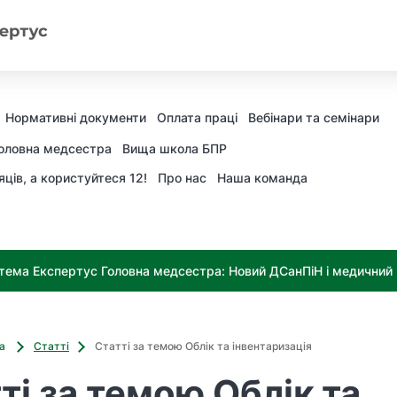
Нормативні документи
Оплата праці
Вебінари та семінари
оловна медсестра
Вища школа БПР
яців, а користуйтеся 12!
Про нас
Наша команда
тема Експертус Головна медсестра: Новий ДСанПіН і медичний к
ва
Статті
Статті за темою Облік та інвентаризація
ті за темою Облік та