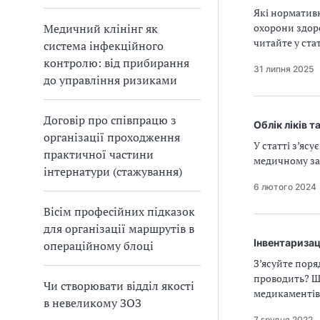
Які норматив
Медичний клінінг як
охорони здоро
читайте у стат
система інфекційного
контролю: від прибирання
31 липня 2025
до управління ризиками
Договір про співпрацю з
Облік ліків 
організації проходження
У статті з’яс
практичної частини
медичному за
інтернатури (стажування)
6 лютого 2024
Вісім професійних підказок
для організації маршрутів в
Інвентаризац
операційному блоці
З’ясуйте поря
проводить? Що
Чи створювати відділ якості
медикаментів
в невеликому ЗОЗ
7 грудня 2022