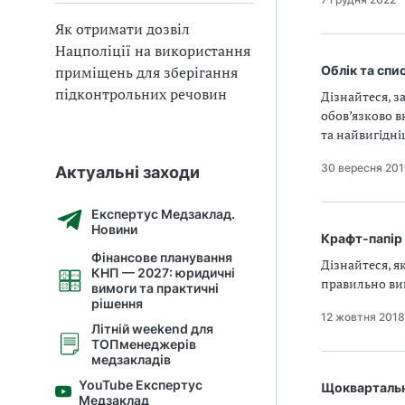
Як отримати дозвіл
Нацполіції на використання
приміщень для зберігання
Облік та спи
підконтрольних речовин
Дізнайтеся, з
обов’язково в
та найвигідні
30 вересня 20
Актуальні заходи
Експертус Медзаклад.
Новини
Крафт-папір 
Фінансове планування
Дізнайтеся, я
КНП — 2027: юридичні
правильно ви
вимоги та практичні
рішення
12 жовтня 2018
Літній weekend для
ТОПменеджерів
медзакладів
YouTube Експертус
Щоквартальна
Медзаклад