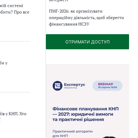
ній системі
ПМГ-2026: як організувати
обити? Про все
операційну діяльність, щоб зберегти
фінансування НСЗУ
ОТРИМАТИ ДОСТУП
би у
ів у КНП. Хто
ї