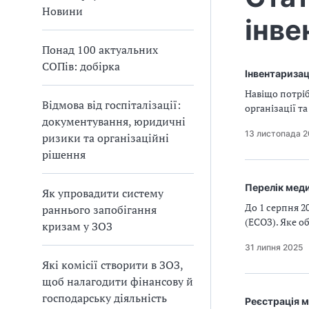
а
Новини
інве
т
и
Понад 100 актуальних
б
СОПів: добірка
а
Інвентаризац
л
Навіщо потріб
и
Відмова від госпіталізації:
організації т
Б
документування, юридичні
П
13 листопада 
ризики та організаційні
Р
рішення
Перелік меди
Як упровадити систему
До 1 серпня 2
раннього запобігання
(ЕСОЗ). Яке 
кризам у ЗОЗ
31 липня 2025
Які комісії створити в ЗОЗ,
щоб налагодити фінансову й
господарську діяльність
Реєстрація м