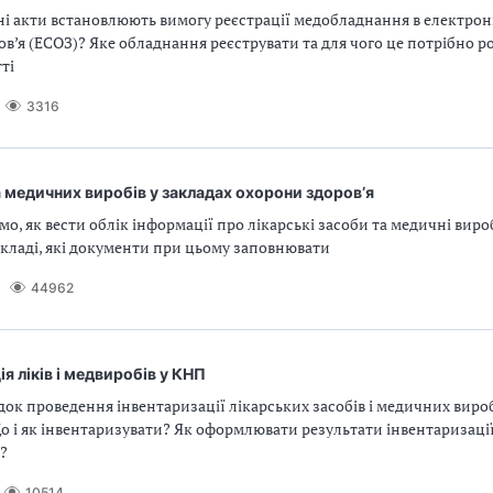
ні акти встановлюють вимогу реєстрації медобладнання в електрон
в’я (ЕСОЗ)? Яке обладнання реєструвати та для чого це потрібно р
ті
3316
та медичних виробів у закладах охорони здоров’я
уємо, як вести облік інформації про лікарські засоби та медичні виро
кладі, які документи при цьому заповнювати
44962
ія ліків і медвиробів у КНП
док проведення інвентаризації лікарських засобів і медичних вироб
 і як інвентаризувати? Як оформлювати результати інвентаризаці
?
10514