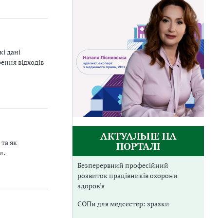
і дані
ення відходів
АКТУАЛЬНЕ НА
 та як
ПОРТАЛІ
и.
Безперервний професійний
розвиток працівників охорони
здоров’я
СОПи для медсестер: зразки