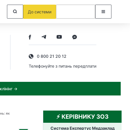
До системи
0 800 21 20 12
Телефонуйте з питань передплати
лінінг →
нь: як
⚡️ КЕРІВНИКУ ЗОЗ
Система Експертус Медзаклад