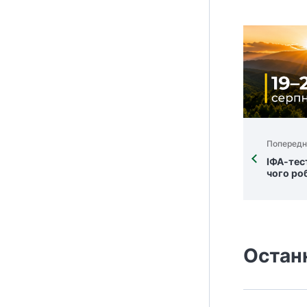
Попередн
ІФА-тест
чого ро
Остан