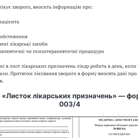
 лікує хворого, вносить інформацію про:
пацієнта
 обстеження
ені лікарські засоби
рапевтичні чи психотерапевтичні процедури
с в лист лікарських призначень лікар робить в день, коли
вали. Протягом лікування хворого в форму вносять дані про
я.
 «Листок лікарських призначень» — фо
003/4