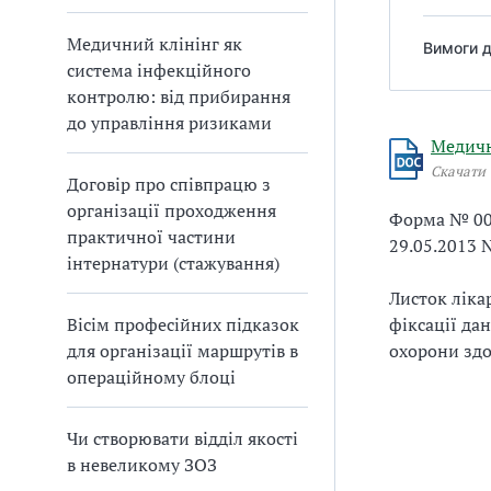
Медичний клінінг як
Вимоги д
система інфекційного
контролю: від прибирання
до управління ризиками
Медичн
Скачати
Договір про співпрацю з
організації проходження
Форма № 003
практичної частини
29.05.2013 
інтернатури (стажування)
Листок ліка
Вісім професійних підказок
фіксації да
для організації маршрутів в
охорони здо
операційному блоці
Чи створювати відділ якості
в невеликому ЗОЗ