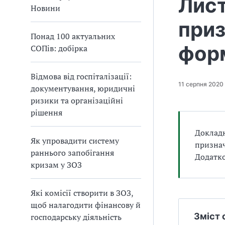
Лист
а
Новини
т
приз
и
Понад 100 актуальних
б
фор
СОПів: добірка
а
л
и
Відмова від госпіталізації:
Б
11 серпня 2020
документування, юридичні
П
ризики та організаційні
Р
рішення
Докладн
Як упровадити систему
признач
раннього запобігання
Додатк
кризам у ЗОЗ
Які комісії створити в ЗОЗ,
щоб налагодити фінансову й
Зміст 
господарську діяльність