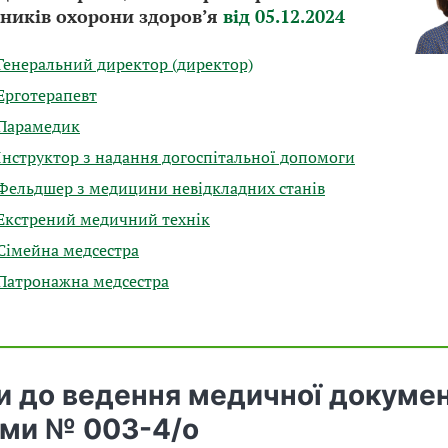
ників охорони здоров’я
від 05.12.2024
Генеральний директор (директор)
Ерготерапевт
Парамедик
Інструктор з надання догоспітальної допомоги
Фельдшер з медицини невідкладних станів
Екстрений медичний технік
Сімейна медсестра
Патронажна медсестра
и до ведення медичної докумен
ми № 003-4/о