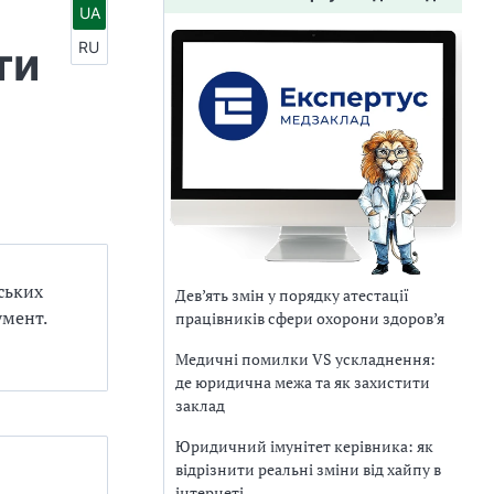
UA
ти
RU
ських
Дев’ять змін у порядку атестації
умент.
працівників сфери охорони здоров’я
Медичні помилки VS ускладнення:
де юридична межа та як захистити
заклад
Юридичний імунітет керівника: як
відрізнити реальні зміни від хайпу в
інтернеті