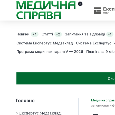
З
а
я
к
і
з
Новини
Статті
Запитання та відповіді
+4
+2
+1
а
х
Система Експертус Медзаклад
Система Експертус Г
о
Програма медичних гарантій — 2026
Платіть за 9 міс
д
и
м
о
ж
Сис
н
а
о
т
Головне
Медична спра
р
заповнювати ф
и
м
⚡️ Експертус Медзаклад.