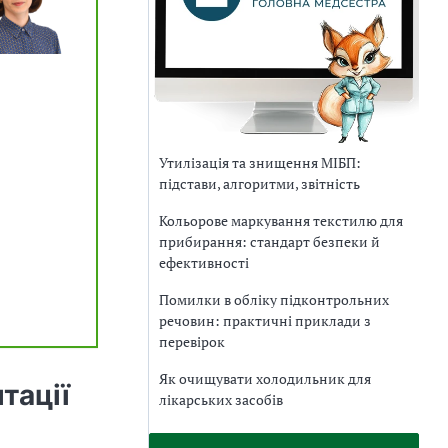
Утилізація та знищення МІБП:
підстави, алгоритми, звітність
Кольорове маркування текстилю для
прибирання: стандарт безпеки й
ефективності
Помилки в обліку підконтрольних
речовин: практичні приклади з
перевірок
Як очищувати холодильник для
тації
лікарських засобів