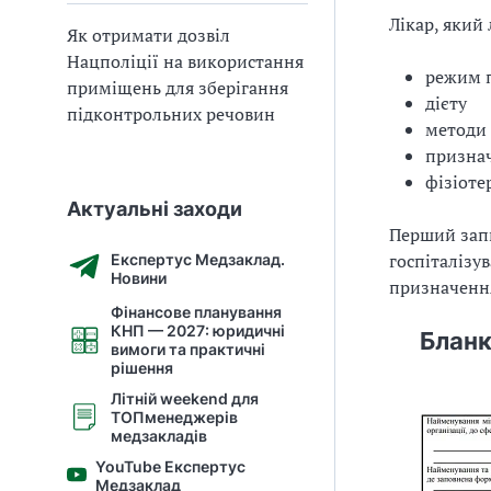
Лікар, який
Як отримати дозвіл
Нацполіції на використання
режим 
приміщень для зберігання
дієту
підконтрольних речовин
методи
признач
фізіоте
Актуальні заходи
Перший запи
госпіталізу
Експертус Медзаклад.
Новини
призначенн
Фінансове планування
КНП — 2027: юридичні
Бланк
вимоги та практичні
рішення
Літній weekend для
ТОПменеджерів
медзакладів
YouTube Експертус
Медзаклад