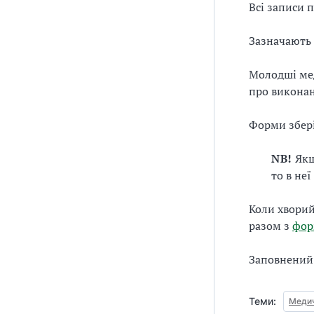
Всі записи 
Зазначають 
Молодші мед
про викона
Форми збері
NB!
Якщ
то в неї
Коли хворий
разом з
фор
Заповнений
Теми:
Медич