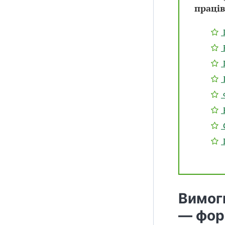
праців
Вимог
— фор