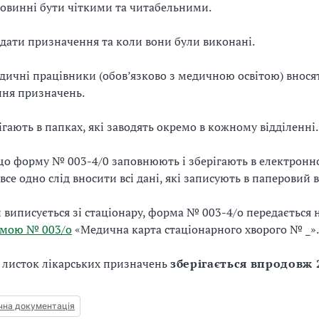
повинні бути чіткими та читабельними.
дати призначення та коли вони були виконані.
ичні працівники (обов’язково з медичною освітою) внося
ння призначень.
гають в папках, які заводять окремо в кожному відділенні.
о форму № 003-4/0 заповнюють і зберігають в електронно
 все одно слід вносити всі дані, які записують в паперовий в
 виписується зі стаціонару, форма № 003-4/о передається 
мою № 003/о
«Медична карта стаціонарного хворого № _».
 листок лікарських призначень
зберігається впродовж 
на документація