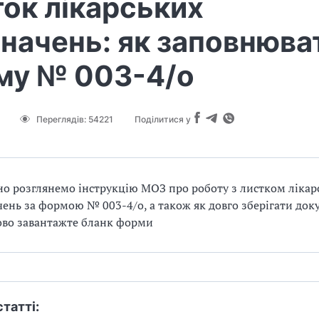
ок лікарських
начень: як заповнюва
му № 003-4/о
Переглядів:
54221
Поділитися у
о розглянемо інструкцію МОЗ про роботу з листком лікар
ень за формою № 003-4/о, а також як довго зберігати док
ово завантажте бланк форми
статті: