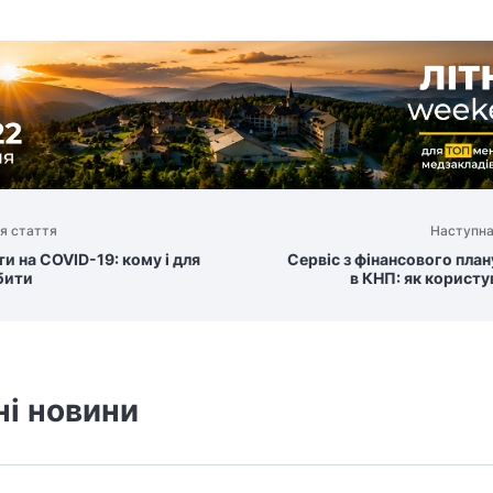
я стаття
Наступна
и на COVID-19: кому і для
Сервіс з фінансового пла
бити
в КНП: як корист
ні новини