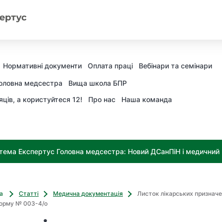
Нормативні документи
Оплата праці
Вебінари та семінари
оловна медсестра
Вища школа БПР
яців, а користуйтеся 12!
Про нас
Наша команда
тема Експертус Головна медсестра: Новий ДСанПіН і медичний к
ва
Статті
Медична документація
Листок лікарських призначе
орму № 003-4/о