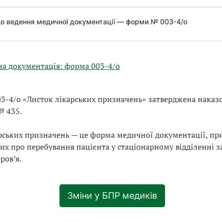
о ведення медичної документації — форми № 003-4/о
а документація: форма 003-4/о
-4/о «Листок лікарських призначень» затверджена наказ
№ 435.
рських призначень — це форма медичної документації, пр
них про перебування пацієнта у стаціонарному відділенні з
ров’я.
Зміни у БПР медиків