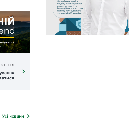
 стаття
нування
уватися
Усі новини