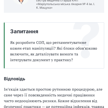
сестра медична старша КНП
а
«Маріупольська міська лікарня № 4 ім. І.
т
К. Мацука»
и
б
а
л
Запитання
и
Б
Як розробити СОП, що регламентуватиме
П
кожен етап маніпуляції? Які блоки обов’язково
Р
включити, як деталізувати вимоги та
інтегрувати документ у практику?
Відповідь
Ін’єкція здається простою рутинною процедурою, але
саме через її повсякденність медичні працівники
часто недооцінюють ризики. Кожне відхилення від
безпечної практики — це потенційна інфекція, травма