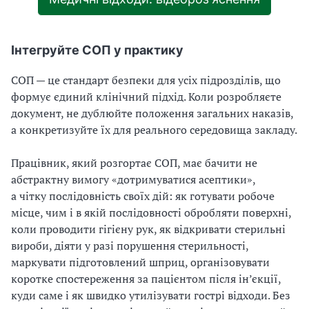
Інтегруйте СОП у практику
СОП — це стандарт безпеки для усіх підрозділів, що
формує єдиний клінічний підхід. Коли розробляєте
документ, не дублюйте положення загальних наказів,
а конкретизуйте їх для реального середовища закладу.
Працівник, який розгортає СОП, має бачити не
абстрактну вимогу «дотримуватися асептики»,
а чітку послідовність своїх дій: як готувати робоче
місце, чим і в якій послідовності обробляти поверхні,
коли проводити гігієну рук, як відкривати стерильні
вироби, діяти у разі порушення стерильності,
маркувати підготовлений шприц, організовувати
коротке спостереження за пацієнтом після ін’єкції,
куди саме і як швидко утилізувати гострі відходи. Без