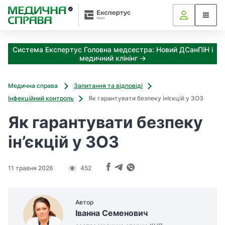
З
а
я
к
Система Експертус Головна медсестра: Новий ДСанПіН і
і
медичний клінінг →
з
а
х
Медична справа
Запитання та відповіді
о
Інфекційний контроль
Як гарантувати безпеку ін’єкцій у ЗОЗ
д
и
Як гарантувати безпеку
м
о
ін’єкцій у ЗОЗ
ж
н
а
11 травня 2026
452
о
т
р
Автор
и
Іванна Семенович
м