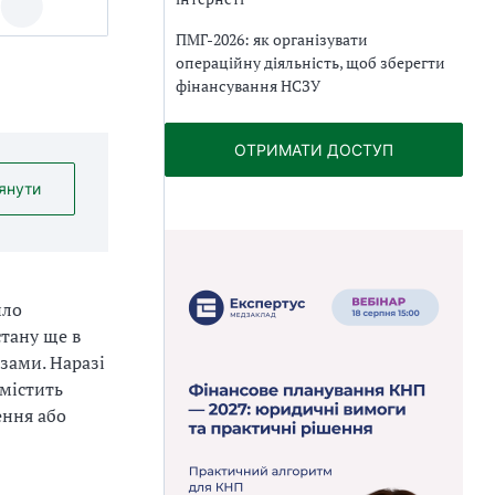
ПМГ-2026: як організувати
операційну діяльність, щоб зберегти
фінансування НСЗУ
ОТРИМАТИ ДОСТУП
янути
ило
стану ще в
зами. Наразі
 містить
ення або