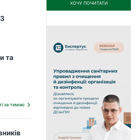
ХОЧУ ПОЧИТАТИ
ОЗ
и та
тті за темою
вників