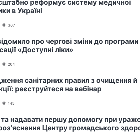
штабно реформує систему медичної
ки в Україні
367
ідомило про чергові зміни до програми
сації «Доступні ліки»
204
ження санітарних правил з очищення й
ції: реєструйтеся на вебінар
145
и та надавати першу допомогу при ураже
 роз'яснення Центру громадського здор