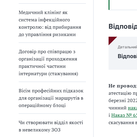
Медичний клінінг як
система інфекційного
Відпові
контролю: від прибирання
до управління ризиками
Детальний
Договір про співпрацю з
Відпов
організації проходження
практичної частини
інтернатури (стажування)
Не прово
Вісім професійних підказок
атестацію п
для організації маршрутів в
березні 202
операційному блоці
чинний
нак
і
Наказ № 6
Чи створювати відділ якості
скасування 
в невеликому ЗОЗ