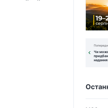
Попередн
Чи можн
придбан
надання
Остан