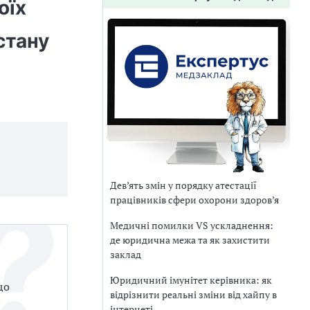
оїх
стану
Дев’ять змін у порядку атестації
працівників сфери охорони здоров’я
Медичні помилки VS ускладнення:
де юридична межа та як захистити
заклад
Юридичний імунітет керівника: як
що
відрізнити реальні зміни від хайпу в
інтернеті