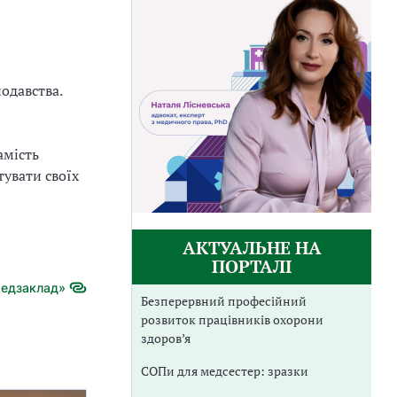
одавства.
амість
тувати своїх
АКТУАЛЬНЕ НА
ПОРТАЛІ
Медзаклад»
Безперервний професійний
розвиток працівників охорони
здоров’я
СОПи для медсестер: зразки