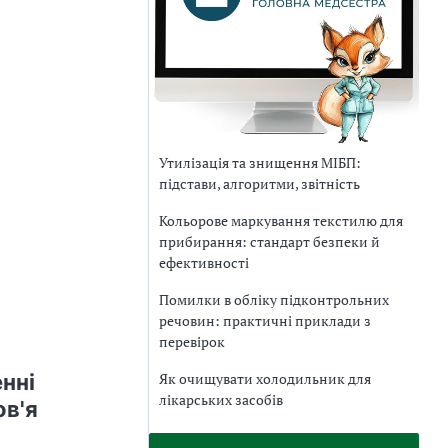
Утилізація та знищення МІБП:
підстави, алгоритми, звітність
Кольорове маркування текстилю для
прибирання: стандарт безпеки й
ефективності
Помилки в обліку підконтрольних
речовин: практичні приклади з
перевірок
нні
Як очищувати холодильник для
лікарських засобів
ов'я