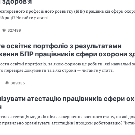
 здоров’я
безперевного професійного розвитку (БПР) працівників сфери охор
26 році? Читайте у статті
327499
е освітнє портфоліо з результатами
ення БПР працівників сфери охорони з
ести освітні портфоліо, за якою формою це робити, які навчальні 
то перевіряє документи та в які строки — читайте у статті
6
389335
нізувати атестацію працівників сфери о
я
атися атестація медиків після завершення воєнного стану, на які д
 правильно організувати атестаційні процеси роботодавцю? Читай