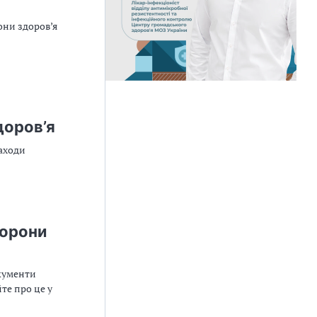
они здоров’я
доров’я
заходи
хорони
окументи
те про це у