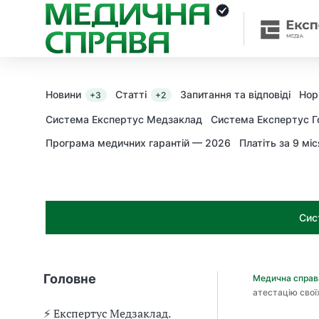
З
а
я
к
і
з
Новини
Статті
Запитання та відповіді
Нор
+3
+2
а
х
Система Експертус Медзаклад
Система Експертус Г
о
Програма медичних гарантій — 2026
Платіть за 9 міс
д
и
м
о
ж
Сис
н
а
о
т
Головне
Медична спра
р
атестацію свої
и
м
⚡️ Експертус Медзаклад.