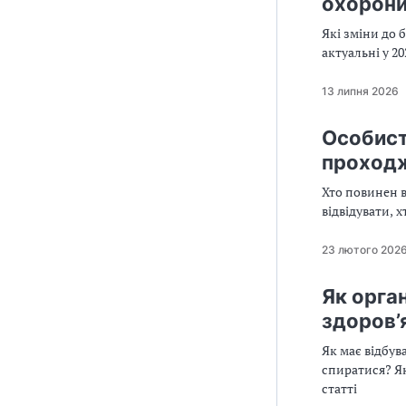
охорони
Які зміни до 
актуальні у 20
13 липня 2026
Особист
проходж
Хто повинен в
відвідувати, х
23 лютого 202
Як орга
здоров’
Як має відбув
спиратися? Як
статті