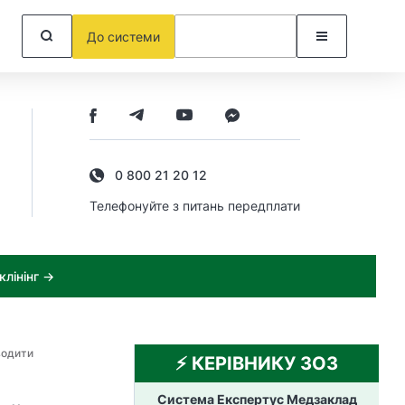
До системи
0 800 21 20 12
Телефонуйте з питань передплати
лінінг →
водити
⚡️ КЕРІВНИКУ ЗОЗ
Система Експертус Медзаклад