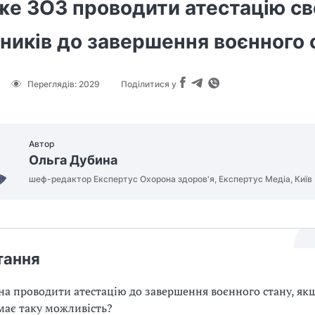
же ЗОЗ проводити атестацію св
ників до завершення воєнного 
Переглядів:
2029
Поділитися у
Автор
Ольга Дубина
шеф-редактор Експертус Охорона здоров'я, Експертус Медіа, Київ
тання
а проводити атестацію до завершення воєнного стану, як
має таку можливість?