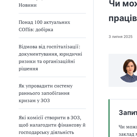
Чи мо
а
Новини
т
праців
и
Понад 100 актуальних
б
СОПів: добірка
а
л
3 липня 2025
и
Відмова від госпіталізації:
Б
документування, юридичні
П
ризики та організаційні
Р
рішення
Як упровадити систему
раннього запобігання
кризам у ЗОЗ
Запи
Які комісії створити в ЗОЗ,
щоб налагодити фінансову й
Чи можн
господарську діяльність
заклад 