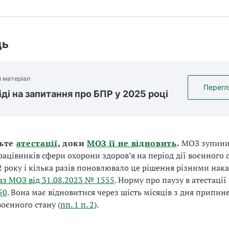
дь
 матеріал
Перегл
іді на запитання про БПР у 2025 році
дьте
атестації
, доки
МОЗ її не відновить
.
МОЗ зупин
рацівників сфери охорони здоров’я на період дії воєнного 
2 року і кілька разів поновлювало це рішення різними нака
аз МОЗ від 31.08.2023 № 1555
. Норму про паузу в атестації
50
. Вона має відновитися через шість місяців з дня припин
воєнного стану (
пп. 1 п. 2
).