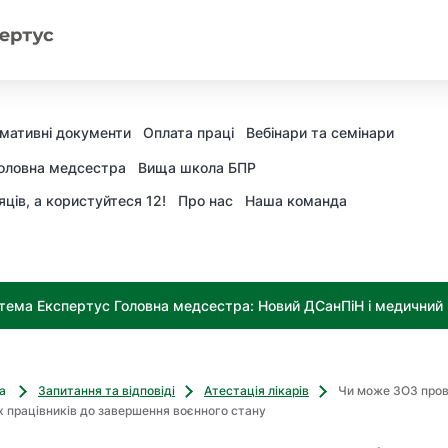
мативні документи
Оплата праці
Вебінари та семінари
оловна медсестра
Вища школа БПР
яців, а користуйтеся 12!
Про нас
Наша команда
тема Експертус Головна медсестра: Новий ДСанПіН і медичний к
ва
Запитання та відповіді
Атестація лікарів
Чи може ЗОЗ про
х працівників до завершення воєнного стану