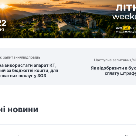
є запитання/відповідь
Наступне запитання/ві
а використати апарат КТ,
Як відобразити в бу
ий за бюджетні кошти, для
сплату штраф
 платних послуг у ЗОЗ
ні новини