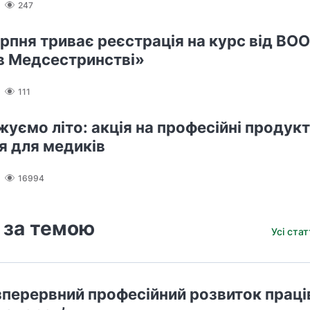
247
ерпня триває реєстрація на курс від ВО
в Медсестринстві»
111
уємо літо: акція на професійні продукт
я для медиків
16994
 за темою
Усі ста
зперервний професійний розвиток праці