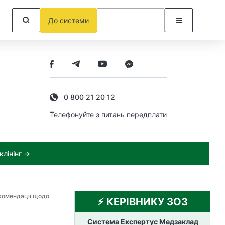
До системи
0 800 21 20 12
Телефонуйте з питань передплати
лінінг →
комендації щодо
⚡️ КЕРІВНИКУ ЗОЗ
Система Експертус Медзаклад