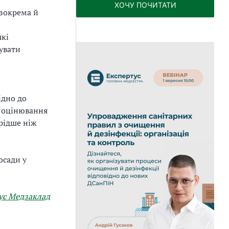
ХОЧУ ПОЧИТАТИ
(зокрема й
які
увати
ідно до
е оцінювання
рідше ніж
осади у
ус Медзаклад