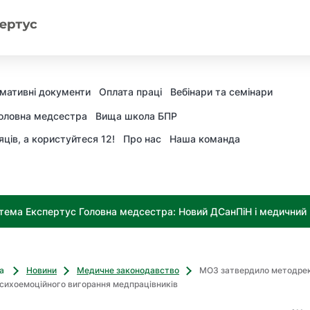
мативні документи
Оплата праці
Вебінари та семінари
оловна медсестра
Вища школа БПР
яців, а користуйтеся 12!
Про нас
Наша команда
тема Експертус Головна медсестра: Новий ДСанПіН і медичний к
ва
Новини
Медичне законодавство
МОЗ затвердило методре
сихоемоційного вигорання медпрацівників