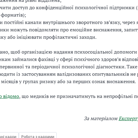
аження на рівні відділень;
чити доступ до конфіденційної психологічної підтримки 
форматів);
и постійні канали внутрішнього зворотного зв’язку, через 
ики можуть повідомляти про емоційне виснаження, запит
ку або ініціювати профілактичні заходи.
но, щоб організацією надання психосоціальної допомоги
кам займалися фахівці у сфері психічного здоров’я відпов
 первинної та періодичної психологічної діагностики. Так
одити із застосуванням валідизованих опитувальників не 
ь місяців у групах ризику або за перших ознак виснаження.
о відомо
, що медиків не призначатимуть на непрофільні п
За матеріалом
Експерт
ні кадри
Робота з кадрами