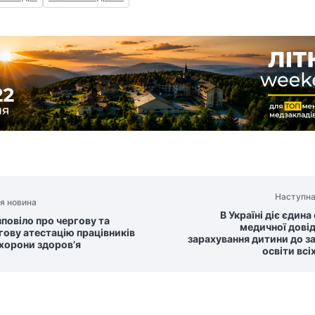
Наступна
я новина
В Україні діє єдин
повіло про чергову та
медичної дові
гову атестацію працівників
зарахування дитини до з
хорони здоров’я
освіти всіх