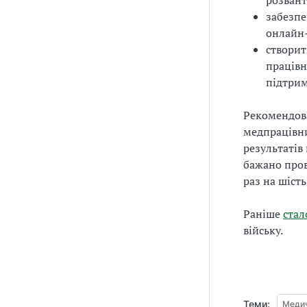
розвант
забезпе
онлайн-
створит
працівн
підтрим
Рекомендова
медпрацівни
результатів
бажано пров
раз на шіст
Раніше
стал
війську.
Теми:
Медич