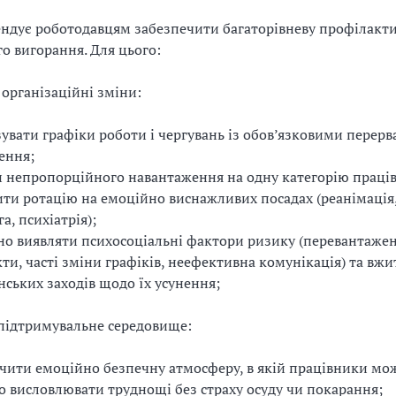
ндує роботодавцям забезпечити багаторівневу профілакт
о вигорання. Для цього:
 організаційні зміни:
увати графіки роботи і чергувань із обов’язковими перерв
ення;
 непропорційного навантаження на одну категорію праців
ти ротацію на емоційно виснажливих посадах (реанімація
а, психіатрія);
но виявляти психосоціальні фактори ризику (перевантажен
ти, часті зміни графіків, неефективна комунікація) та вжи
нських заходів щодо їх усунення;
 підтримувальне середовище:
чити емоційно безпечну атмосферу, в якій працівники мо
о висловлювати труднощі без страху осуду чи покарання;