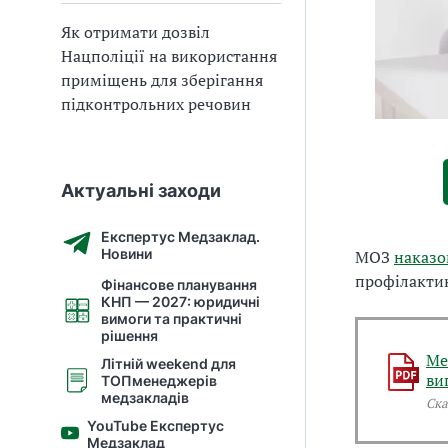
Як отримати дозвіл
Нацполіції на використання
приміщень для зберігання
підконтрольних речовин
Актуальні заходи
Експертус Медзаклад.
Новини
МОЗ
наказо
профілакти
Фінансове планування
КНП — 2027: юридичні
вимоги та практичні
рішення
Ме
Літній weekend для
ви
ТОПменеджерів
медзакладів
Ска
YouTube Експертус
Медзаклад