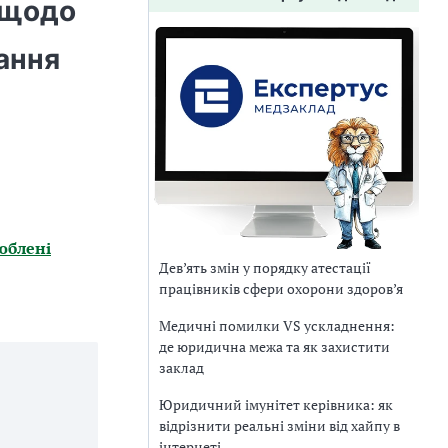
 щодо
ання
юблені
Дев’ять змін у порядку атестації
працівників сфери охорони здоров’я
Медичні помилки VS ускладнення:
де юридична межа та як захистити
заклад
Юридичний імунітет керівника: як
відрізнити реальні зміни від хайпу в
інтернеті