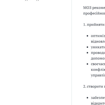
МОЗ рекоме
професійног
1. прийняти
оптиміз
відновл
уникати
проводи
допомог
своєчас
конфлік
управлі
2. створити
забезпе
відкрит