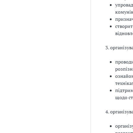
упровад
комунік
признач
створит
відновл
3. організув
проводи
розпізн
ознайом
техніка
підтрим
щодо ст
4. організу
організ