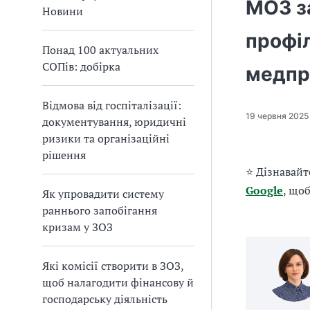
МОЗ з
а
Новини
т
профі
и
Понад 100 актуальних
б
СОПів: добірка
а
медпр
л
и
Відмова від госпіталізації:
Б
19 червня 2025
документування, юридичні
П
ризики та організаційні
Р
рішення
⭐ Дізнавайт
Google
, що
Як упровадити систему
раннього запобігання
кризам у ЗОЗ
Які комісії створити в ЗОЗ,
щоб налагодити фінансову й
господарську діяльність