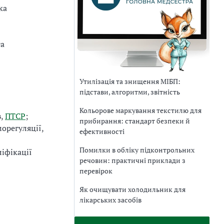
ка
та
Утилізація та знищення МІБП:
підстави, алгоритми, звітність
Кольорове маркування текстилю для
в,
ПТСР
;
прибирання: стандарт безпеки й
орегуляції,
ефективності
Помилки в обліку підконтрольних
іфікації
речовин: практичні приклади з
перевірок
Як очищувати холодильник для
лікарських засобів