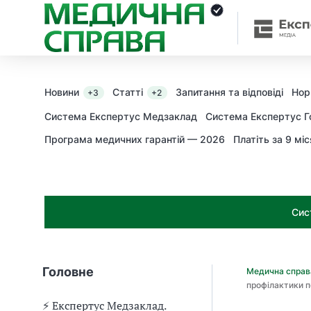
З
а
я
к
і
з
Новини
Статті
Запитання та відповіді
Нор
+3
+2
а
х
Система Експертус Медзаклад
Система Експертус Г
о
Програма медичних гарантій — 2026
Платіть за 9 міс
д
и
м
о
ж
Сис
н
а
о
т
Головне
Медична спра
р
профілактики п
и
м
⚡️ Експертус Медзаклад.