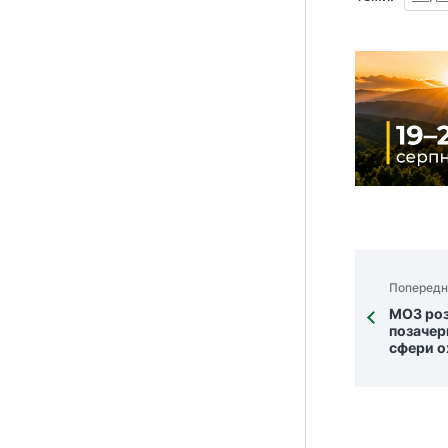
Попередн
МОЗ роз
позачер
сфери о