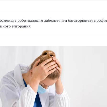
омендує роботодавцям забезпечити багаторівневу профі
йного вигорання