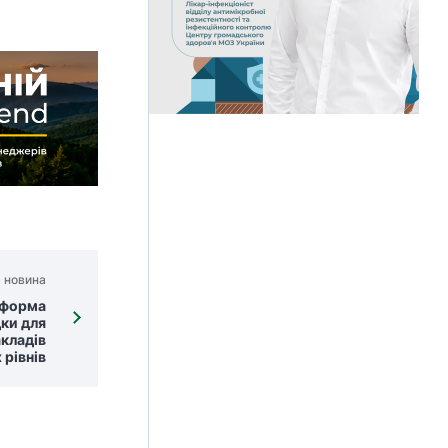
 новина
а форма
дки для
акладів
 рівнів