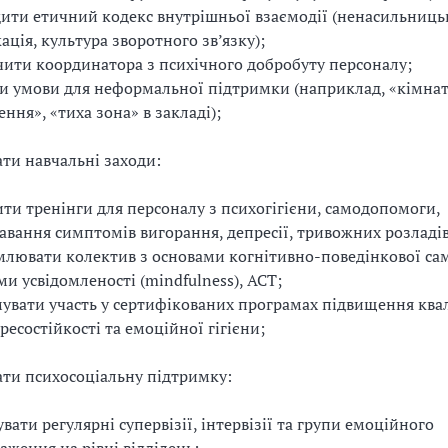
ити етичний кодекс внутрішньої взаємодії (ненасильниць
ація, культура зворотного зв’язку);
ити координатора з психічного добробуту персоналу;
и умови для неформальної підтримки (наприклад, «кімна
ення», «тиха зона» в закладі);
ати навчальні заходи:
ти тренінги для персоналу з психогігієни, самодопомоги,
авання симптомів вигорання, депресії, тривожних розладі
лювати колектив з основами когнітивно-поведінкової сам
ми усвідомленості (mindfulness), ACT;
увати участь у сертифікованих програмах підвищення квал
ресостійкості та емоційної гігієни;
вати психосоціальну підтримку:
увати регулярні супервізії, інтервізії та групи емоційного