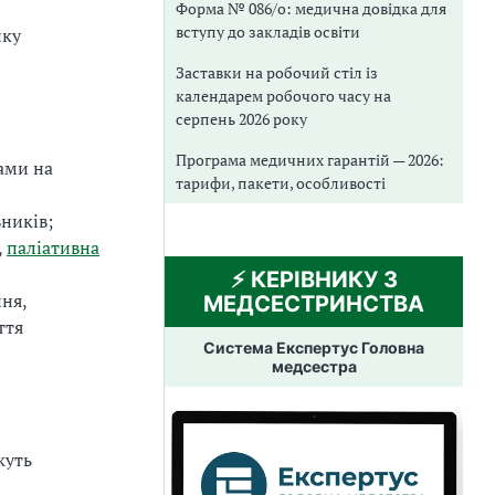
Форма № 086/о: медична довідка для
вступу до закладів освіти
ику
Заставки на робочий стіл із
календарем робочого часу на
серпень 2026 року
Програма медичних гарантій — 2026:
ами на
тарифи, пакети, особливості
ників;
,
паліативна
⚡️ КЕРІВНИКУ З
ня,
МЕДСЕСТРИНСТВА
ття
Система Експертус Головна
медсестра
жуть