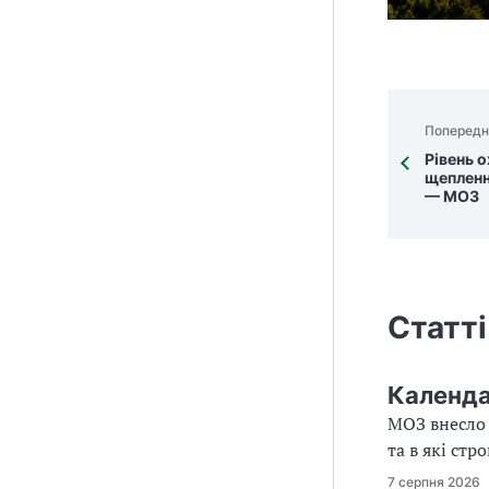
Попередн
Рівень 
щепленн
— МОЗ
Статті
Календа
МОЗ внесло з
та в які ст
7 серпня 2026