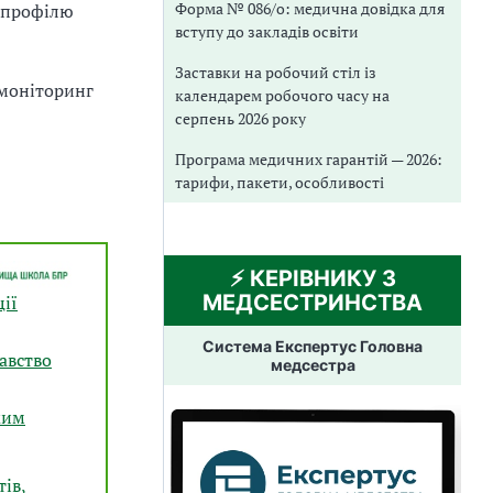
Форма № 086/о: медична довідка для
д профілю
вступу до закладів освіти
Заставки на робочий стіл із
 моніторинг
календарем робочого часу на
серпень 2026 року
Програма медичних гарантій — 2026:
тарифи, пакети, особливості
⚡️ КЕРІВНИКУ З
МЕДСЕСТРИНСТВА
ії
Система Експертус Головна
авство
медсестра
жим
тів,