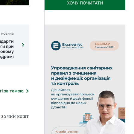
ХОЧУ ПОЧИТАТИ
 новина
ндарти
ги при
ьовому
ндромі
тті за темою
, за чий кошт