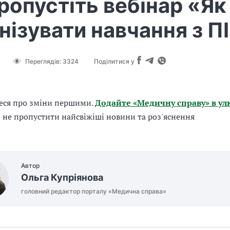
ропустіть вебінар «Як
нізувати навчання з ПІ
Переглядів:
3324
Поділитися у
еся про зміни першими.
Додайте «Медичну справу» в ул
б не пропустити найсвіжіші новини та роз'яснення
Автор
Ольга Купріянова
головний редактор порталу «Медична справа»