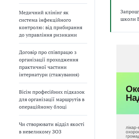
Запрошу
Медичний клінінг як
школи 
система інфекційного
контролю: від прибирання
до управління ризиками
Договір про співпрацю з
організації проходження
практичної частини
інтернатури (стажування)
Вісім професійних підказок
для організації маршрутів в
операційному блоці
Чи створювати відділ якості
в невеликому ЗОЗ