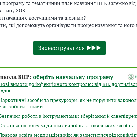
ти програму та тематичний план навчання ПІІК залежно ві
та типу ЗОЗ
и навчання є доступними та дієвими?
нти, які допоможуть організувати процес навчання та його
Зареєструватися ►►►
школа БПР:
оберіть навчальну програму
ові вимоги до інфекційного контролю: від ВІК до утилізац
ходів
Наркотичні засоби та прекурсори: як не порушити законод
 час роботи з ними
Безпечна робота з інструментами: зберігання й санепідре
рганізація обігу медичних виробів та лікарських засобів
равова освіта медпрацівників: як захиститися від конфлік