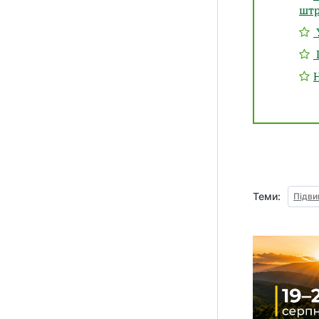
штр
Теми:
Підви