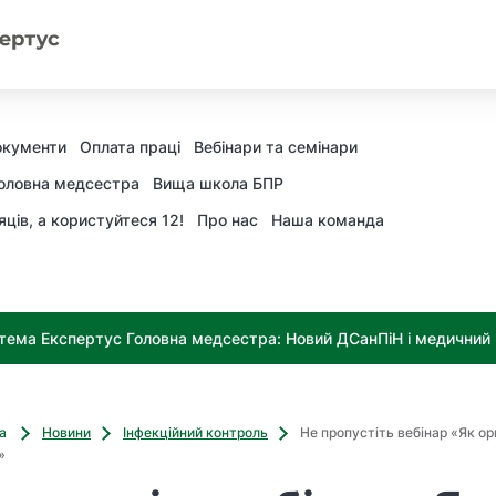
окументи
Оплата праці
Вебінари та семінари
оловна медсестра
Вища школа БПР
яців, а користуйтеся 12!
Про нас
Наша команда
тема Експертус Головна медсестра: Новий ДСанПіН і медичний к
ва
Новини
Інфекційний контроль
Не пропустіть вебінар «Як ор
»