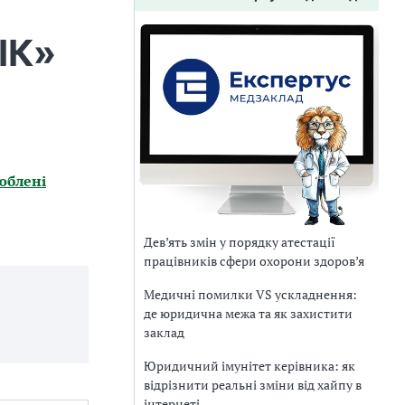
ІК»
юблені
Дев’ять змін у порядку атестації
працівників сфери охорони здоров’я
Медичні помилки VS ускладнення:
де юридична межа та як захистити
заклад
Юридичний імунітет керівника: як
відрізнити реальні зміни від хайпу в
інтернеті