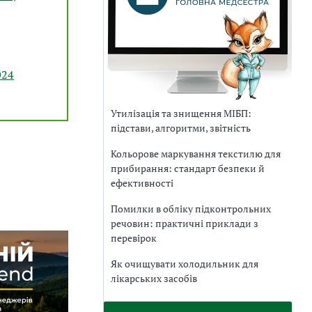
024
Утилізація та знищення МІБП:
підстави, алгоритми, звітність
Кольорове маркування текстилю для
прибирання: стандарт безпеки й
ефективності
Помилки в обліку підконтрольних
речовин: практичні приклади з
перевірок
Як очищувати холодильник для
лікарських засобів