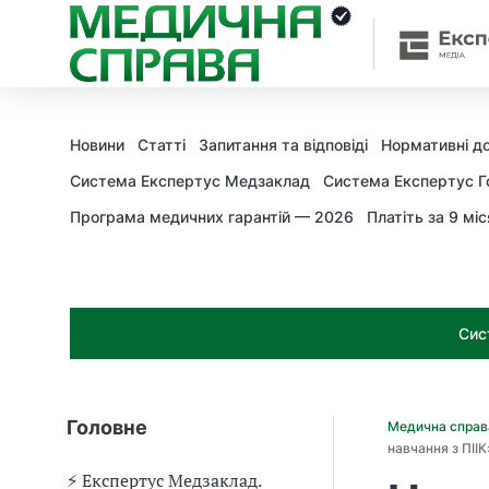
З
а
я
к
і
з
Новини
Статті
Запитання та відповіді
Нормативні д
а
х
Система Експертус Медзаклад
Система Експертус Г
о
Програма медичних гарантій — 2026
Платіть за 9 міс
д
и
м
о
ж
Сис
н
а
о
т
Головне
Медична спра
р
навчання з ПІІК
и
м
⚡️ Експертус Медзаклад.