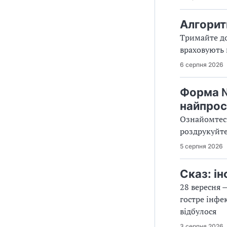
Алгорит
Тримайте до
враховують 
6 серпня 2026
Форма №
найпрос
Ознайомтесь
роздрукуйте
5 серпня 2026
Сказ: і
28 вересня 
гостре інфе
відбулося
3 серпня 2026