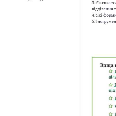
3. Як склас
відділення 
4. Які форм
5. Інструме
Вища 
Н
від
під
О
П