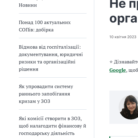
Не п
а
Новини
т
орга
и
Понад 100 актуальних
б
СОПів: добірка
а
л
10 квітня 2023
и
Відмова від госпіталізації:
Б
документування, юридичні
П
ризики та організаційні
⭐ Дізнавайт
Р
рішення
Google
, що
Як упровадити систему
раннього запобігання
кризам у ЗОЗ
Які комісії створити в ЗОЗ,
щоб налагодити фінансову й
господарську діяльність