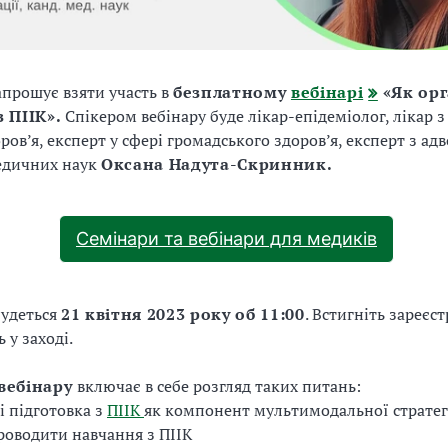
апрошує взяти участь в
безплатному
вебінарі
«
Як орг
 ПІІК»
.
Спікером вебінару буде лікар-епідеміолог, лікар з
ов’я, експерт у сфері громадського здоров’я, експерт з адв
едичних наук
Оксана
Надута-Скринник.
Семінари та вебінари для медиків
будеться
21
квітня 2023 року об 11:00
. Встигніть зареєст
ь у заході.
вебінару
включає в себе розгляд таких питань:
і підготовка з
ПІІК
як компонент мультимодальної стратег
проводити навчання з ПІІК