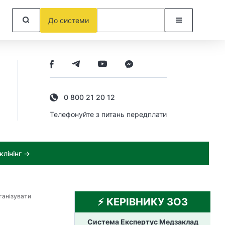
До системи
0 800 21 20 12
Телефонуйте з питань передплати
лінінг →
ганізувати
⚡️ КЕРІВНИКУ ЗОЗ
Система Експертус Медзаклад