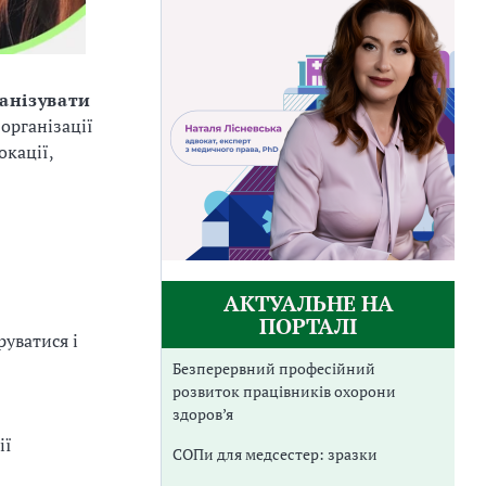
анізувати
 організації
окації,
АКТУАЛЬНЕ НА
ПОРТАЛІ
руватися і
Безперервний професійний
розвиток працівників охорони
здоров’я
ії
СОПи для медсестер: зразки