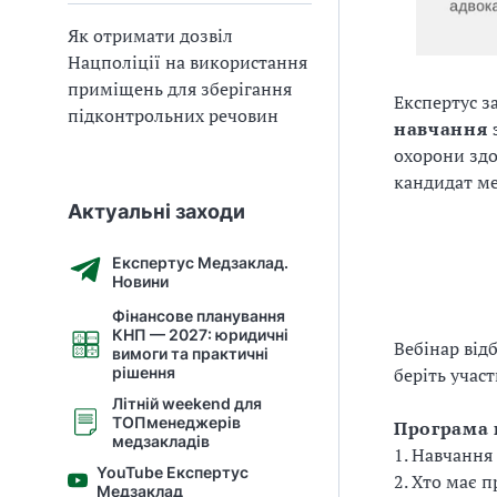
Як отримати дозвіл
Нацполіції на використання
приміщень для зберігання
Експертус з
підконтрольних речовин
навчання з
охорони здор
кандидат м
Актуальні заходи
Експертус Медзаклад.
Новини
Фінансове планування
КНП — 2027: юридичні
Вебінар від
вимоги та практичні
рішення
беріть участ
Літній weekend для
ТОПменеджерів
Програма 
медзакладів
1. Навчання 
YouTube Експертус
2. Хто має 
Медзаклад