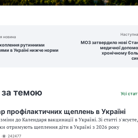
Наступна
я новина
МОЗ затвердило нові Ста
охоплення рутинними
медичної допомо
ями в Україні нижче норми
хронічному бол
си
 за темою
Усі ста
р профілактичних щеплень в Україні
міни до Календаря вакцинації в Україні. Зі статті з'ясуєте
роки отримують щеплення діти в Україні з 2026 року
242477