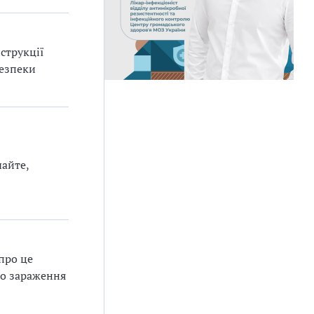
струкції
безпеки
чайте,
про це
що зараження