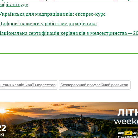
афів та суду
Українська для медпрацівників: експрес-курс
Цифрові навички у роботі медпрацівника
Національна сертифікація керівників з медсестринства — 2
щення кваліфікацїї медсестер
Безперервний професійний розвиток