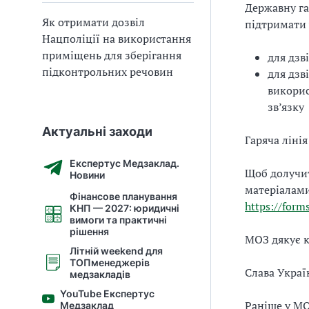
Державну га
Як отримати дозвіл
підтримати 
Нацполіції на використання
приміщень для зберігання
для дзв
підконтрольних речовин
для дзв
викорис
зв’язку
Актуальні заходи
Гаряча ліні
Експертус Медзаклад.
Щоб долучи
Новини
матеріалами
Фінансове планування
https://for
КНП — 2027: юридичні
вимоги та практичні
рішення
МОЗ дякує к
Літній weekend для
ТОПменеджерів
Слава Украї
медзакладів
YouTube Експертус
Раніше у М
Медзаклад