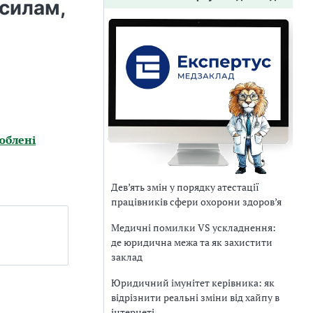
 силам,
юблені
Дев’ять змін у порядку атестації
працівників сфери охорони здоров’я
Медичні помилки VS ускладнення:
де юридична межа та як захистити
заклад
Юридичний імунітет керівника: як
відрізнити реальні зміни від хайпу в
інтернеті