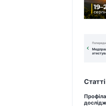
Попередн
Медпрац
атестув
Статті
Профіла
дослідж