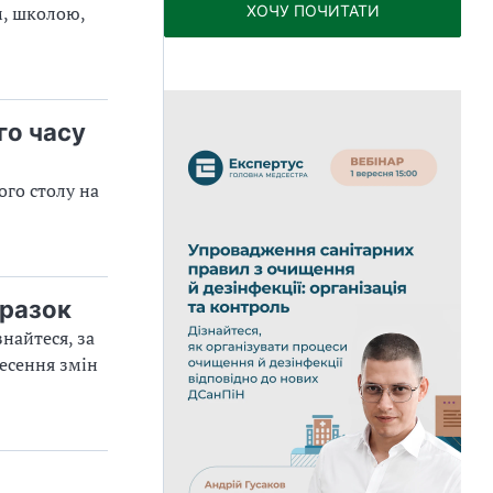
м, школою,
ХОЧУ ПОЧИТАТИ
го часу
го столу на
зразок
найтеся, за
несення змін