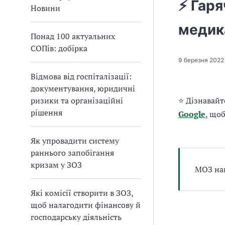
⚡ Гаря
а
Новини
т
медик
и
Понад 100 актуальних
б
СОПів: добірка
а
л
9 березня 2022
и
Відмова від госпіталізації:
Б
документування, юридичні
П
ризики та організаційні
⭐ Дізнавайт
Р
рішення
Google
, що
Як упровадити систему
раннього запобігання
кризам у ЗОЗ
МОЗ наг
Які комісії створити в ЗОЗ,
щоб налагодити фінансову й
господарську діяльність