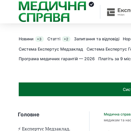
З
а
я
к
і
з
Новини
Статті
Запитання та відповіді
Нор
+3
+2
а
х
Система Експертус Медзаклад
Система Експертус Г
о
Програма медичних гарантій — 2026
Платіть за 9 міс
д
и
м
о
ж
Сис
н
а
о
т
Головне
Медична спра
р
медикам та на
и
м
⚡️ Експертус Медзаклад.