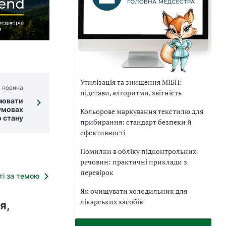
Утилізація та знищення МІБП:
 новина
підстави, алгоритми, звітність
лювати
 умовах
Кольорове маркування текстилю для
 стану
прибирання: стандарт безпеки й
ефективності
Помилки в обліку підконтрольних
речовин: практичні приклади з
перевірок
тті за темою
Як очищувати холодильник для
лікарських засобів
я,