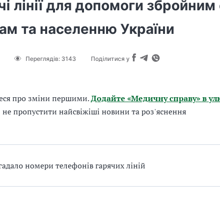
чі лінії для допомоги збройним
ам та населенню України
Переглядів:
3143
Поділитися у
еся про зміни першими.
Додайте «Медичну справу» в ул
б не пропустити найсвіжіші новини та роз'яснення
адало номери телефонів гарячих ліній