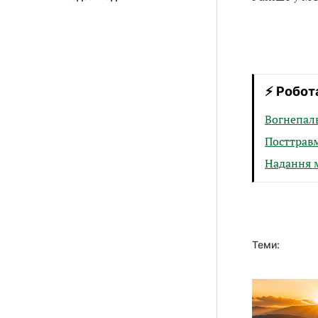
⚡ Робота
Вогнепаль
Посттравм
Надання 
Теми: