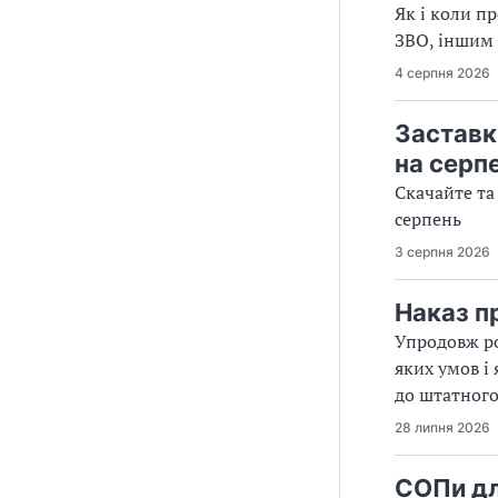
Як і коли п
ЗВО, іншим 
4 серпня 2026
Заставк
на серп
Скачайте та
серпень
3 серпня 2026
Наказ п
Упродовж ро
яких умов і
до штатного
28 липня 2026
СОПи дл