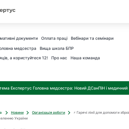
мативні документи
Оплата праці
Вебінари та семінари
оловна медсестра
Вища школа БПР
яців, а користуйтеся 12!
Про нас
Наша команда
тема Експертус Головна медсестра: Новий ДСанПіН і медичний к
ва
Новини
Організація роботи
⚡ Гарячі лінії для допомоги збр
селенню України