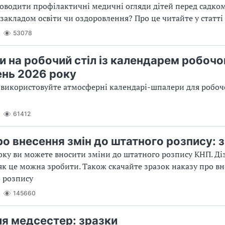
роводити профілактичні медичні огляди дітей перед садко
закладом освіти чи оздоровлення? Про це читайте у статті
53078
и на робочий стіл із календарем робочо
ень 2026 року
 використовуйте атмосферні календарі-шпалери для робочо
61412
ро внесення змін до штатного розпису: 
ку ви можете вносити зміни до штатного розпису КНП. Діз
 як це можна зробити. Також скачайте зразок наказу про в
 розпису
145660
я медсестер: зразки