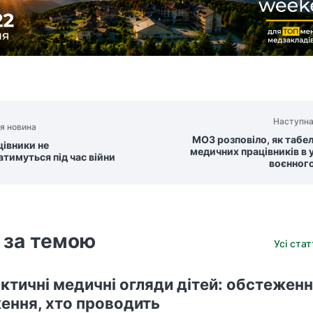
Наступна
я новина
МОЗ розповіло, як табе
івники не
медичних працівників в
атимуться під час війни
воєнного
 за темою
Усі ста
ктичні медичні огляди дітей: обстеженн
ення, хто проводить