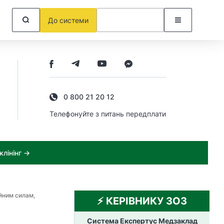
До системи
0 800 21 20 12
Телефонуйте з питань передплати
лінінг →
ойним силам,
⚡️ КЕРІВНИКУ ЗОЗ
Система Експертус Медзаклад