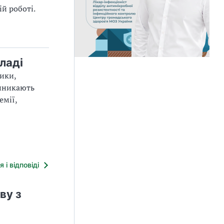
й роботі.
ладі
ики,
виникають
емії,
я і відповіді
ву з