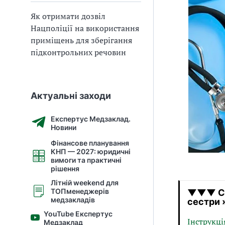
Як отримати дозвіл
Нацполіції на використання
приміщень для зберігання
підконтрольних речовин
Актуальні заходи
Експертус Медзаклад.
Новини
Фінансове планування
КНП — 2027: юридичні
вимоги та практичні
рішення
Літній weekend для
ТОПменеджерів
▼▼▼ Ска
медзакладів
сестри 
YouTube Експертус
Інструкці
Медзаклад