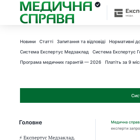
З
а
я
к
і
з
Новини
Статті
Запитання та відповіді
Нормативні д
а
х
Система Експертус Медзаклад
Система Експертус Г
о
Програма медичних гарантій — 2026
Платіть за 9 міс
д
и
м
о
ж
Сис
н
а
о
т
Головне
Медична спра
р
експерти запро
и
м
⚡️ Експертус Медзаклад.