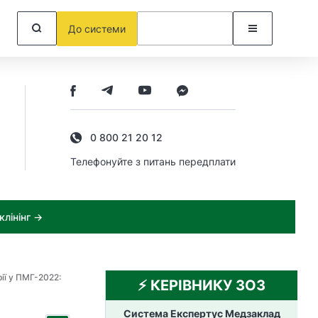
До системи
0 800 21 20 12
Телефонуйте з питань передплати
лінінг →
ії у ПМГ-2022:
⚡️ КЕРІВНИКУ ЗОЗ
Система Експертус Медзаклад