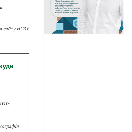
за
и сайту НСЗУ
 куди
итет»
нографія