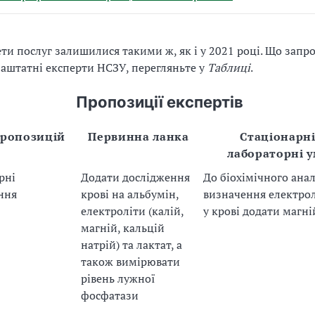
ти послуг залишилися такими ж, як і у 2021 році. Що зап
аштатні експерти НСЗУ, перегляньте у
Таблиці
.
Пропозиції експертів
пропозицій
Первинна ланка
Стаціонарні
лабораторні 
рні
Додати дослідження
До біохімічного аналі
ння
крові на альбумін,
визначення електрол
електроліти (калій,
у крові додати магні
магній, кальцій
натрій) та лактат, а
також вимірювати
рівень лужної
фосфатази