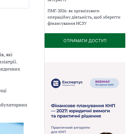
ПМГ-2026: як організувати
операційну діяльність, щоб зберегти
фінансування НСЗУ
ОТРИМАТИ ДОСТУП
в, які
зіатрії.
 медичних
нці
амбулаторних