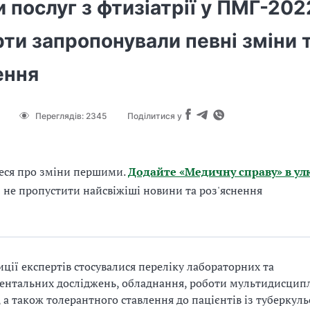
 послуг з фтизіатрії у ПМГ-202
ти запропонували певні зміни 
ення
Переглядів:
2345
Поділитися у
еся про зміни першими.
Додайте «Медичну справу» в ул
б не пропустити найсвіжіші новини та роз'яснення
ції експертів стосувалися переліку лабораторних та
ентальних досліджень, обладнання, роботи мультидисцип
 а також толерантного ставлення до пацієнтів із туберкул