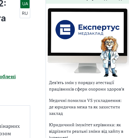
2:
UA
RU
та
юблені
Дев’ять змін у порядку атестації
працівників сфери охорони здоров’я
Медичні помилки VS ускладнення:
де юридична межа та як захистити
заклад
Юридичний імунітет керівника: як
лінарних
відрізнити реальні зміни від хайпу в
ьозом
інтернеті