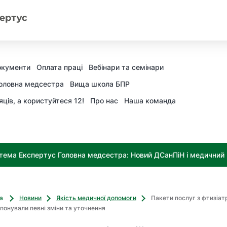
окументи
Оплата праці
Вебінари та семінари
оловна медсестра
Вища школа БПР
яців, а користуйтеся 12!
Про нас
Наша команда
тема Експертус Головна медсестра: Новий ДСанПіН і медичний к
ва
Новини
Якість медичної допомоги
Пакети послуг з фтизіатр
понували певні зміни та уточнення