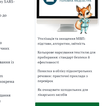
ну SARS-
о до
Утилізація та знищення МІБП:
о
підстави, алгоритми, звітність
ичних
Кольорове маркування текстилю для
прибирання: стандарт безпеки й
вання із
ефективності
Помилки в обліку підконтрольних
их
речовин: практичні приклади з
перевірок
 зокрема
Як очищувати холодильник для
лікарських засобів
адання
и