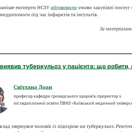
 раніше експерти НСЗУ
обговорили
умови закупівлі послуг 
еддопомоги під час інфарктів та інсультів.
За матеріалам
 виявив туберкульоз у пацієнта: що робити,
Світлана Доан
професор кафедри громадського здоров’я, проректор з
післядипломної освіти ПВНЗ «Київський медичний універс
клад звернувся чоловік із підозрою на туберкульоз. Рентге