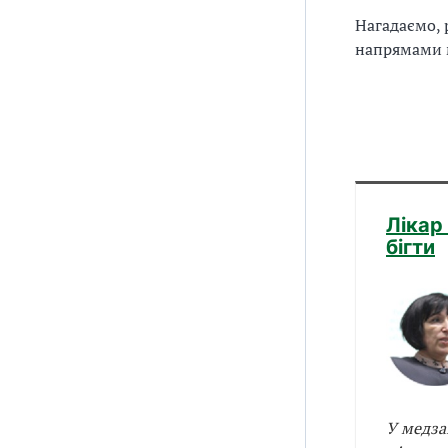
Нагадаємо,
напрямами м
Лікар
бігти
У медза