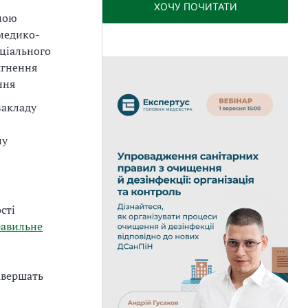
ХОЧУ ПОЧИТАТИ
ною
медико-
оціального
ягнення
ння
закладу
ну
сті
авильне
авершать