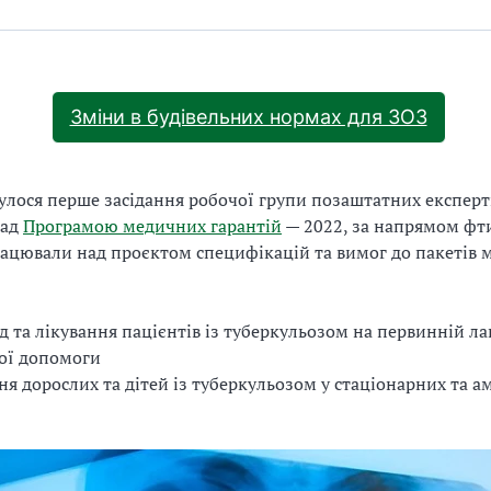
Зміни в будівельних нормах для ЗОЗ
улося перше засідання робочої групи позаштатних експерті
над
Програмою медичних гарантій
— 2022, за напрямом фти
ацювали над проєктом специфікацій та вимог до пакетів
д та лікування пацієнтів із туберкульозом на первинній ла
ої допомоги
ня дорослих та дітей із туберкульозом у стаціонарних та 