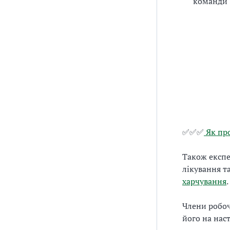
команди
✅✅✅
Як про
Також експе
лікування т
харчування
.
Члени робоч
його на наст