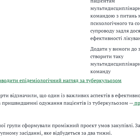
пацієнтам
мультидисциплінар
командою з питань 
психологічного та с
супроводу задля дос
ефективності лікува
Додати у вимоги до 
створити таку
мультидисциплінар
команду
водити епідеміологічний нагляд за туберкульозом
рти відзначили, що один із важливих аспектів в ефективно
а пришвидшенні одужання пацієнтів із туберкульозом —
пр
ої групи сформували проміжний проєкт умов закупівлі. З
упному засіданні, яке відбудеться за два тижні.