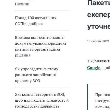
Пакети
а
Новини
т
експер
и
Понад 100 актуальних
б
СОПів: добірка
а
уточн
л
и
Відмова від госпіталізації:
Б
18 серпня 2021
документування, юридичні
П
ризики та організаційні
Р
рішення
⭐ Дізнавайт
Google
, що
Як упровадити систему
раннього запобігання
кризам у ЗОЗ
Які комісії створити в ЗОЗ,
Пропози
щоб налагодити фінансову й
інструм
господарську діяльність
команд,