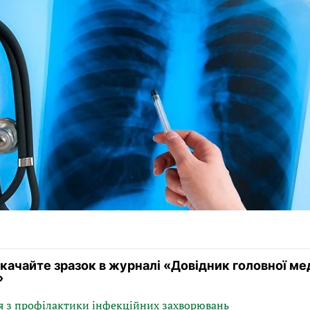
чайте зразок в журналі «Довідник головної ме
»
я з профілактики інфекційних захворювань