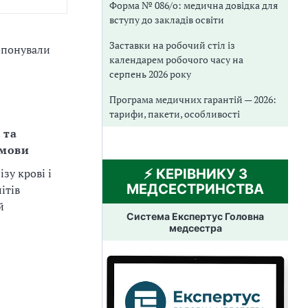
Форма № 086/о: медична довідка для
вступу до закладів освіти
Заставки на робочий стіл із
ропонували
календарем робочого часу на
серпень 2026 року
Програма медичних гарантій — 2026:
тарифи, пакети, особливості
 та
умови
⚡️ КЕРІВНИКУ З
зу крові і
МЕДСЕСТРИНСТВА
ітів
й
Система Експертус Головна
медсестра