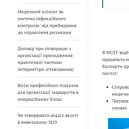
Медичний клінінг як
система інфекційного
контролю: від прибирання
до управління ризиками
Договір про співпрацю з
В НСЗУ відб
організації проходження
працюють 
практичної частини
Експерти пр
інтернатури (стажування)
послуг:
Вісім професійних підказок
Супрові
для організації маршрутів в
медичн
операційному блоці
Лікуван
умовах
Чи створювати відділ якості
в невеликому ЗОЗ