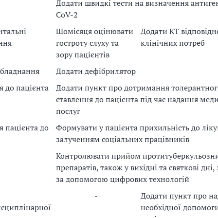
Додати швидкі тести на визначення антиге
CoV-2
нтальні
Щомісяця оцінювати
Додати КТ відповідн
ння
гостроту слуху та
клінічних потреб
зору пацієнтів
обладнання
Додати дефібрилятор
я до пацієнта
Додати пункт про дотримання толерантног
ставлення до пацієнта під час надання мед
послуг
я пацієнта до
Формувати у пацієнта прихильність до ліку
залученням соціальних працівників
Контролювати прийом протитуберкульозн
препаратів, також у вихідні та святкові дні,
за допомогою цифрових технологій
-
Додати пункт про н
сциплінарної
необхідної допомог