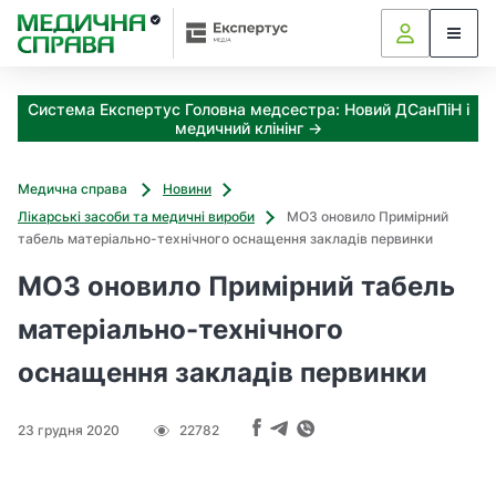
З
а
я
к
Система Експертус Головна медсестра: Новий ДСанПіН і
і
медичний клінінг →
з
а
х
Медична справа
Новини
о
Лікарські засоби та медичні вироби
МОЗ оновило Примірний
д
табель матеріально-технічного оснащення закладів первинки
и
м
МОЗ оновило Примірний табель
о
ж
матеріально-технічного
н
оснащення закладів первинки
а
о
т
23 грудня 2020
22782
р
и
м