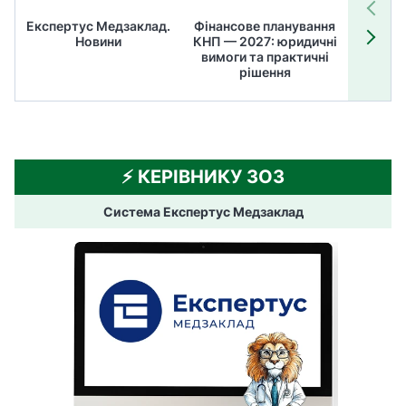
Експертус Медзаклад.
Фінансове планування
Літні
Новини
КНП — 2027: юридичні
ТОП
вимоги та практичні
ме
рішення
⚡️ КЕРІВНИКУ ЗОЗ
Система Експертус Медзаклад