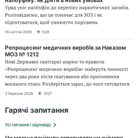
налбуфіну: як діяти в нових умовах
Уряд уніс налбуфін до переліку наркотичних засобів.
Розповідаємо, що це означає для ЗОЗ і як
підготуватися, щоб уникнути порушень
16 квітня 2026
628
Репроцесинг медичних виробів за Наказом
МОЗ № 1212
Нові Державні санітарні норми та правила
«Репроцесинг медичних виробів» наберуть чинності
через два роки після скасування або припинення
воєнного стану. Розберіться зараз, до чого готуватися
3 березня 2026
1927
Гарячі запитання
Усі питання і відповіді
Чи можна пацієнту записувати чи знімати