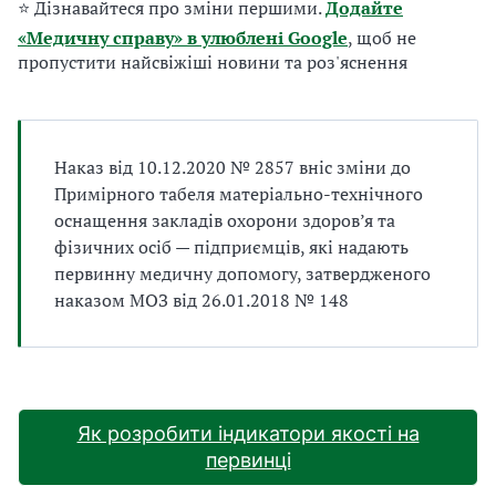
⭐ Дізнавайтеся про зміни першими.
Додайте
а
т
«Медичну справу» в улюблені Google
, щоб не
и
пропустити найсвіжіші новини та роз'яснення
б
а
л
и
Наказ від 10.12.2020 № 2857 вніс зміни до
Б
Примірного табеля матеріально-технічного
П
оснащення закладів охорони здоров’я та
Р
фізичних осіб — підприємців, які надають
первинну медичну допомогу, затвердженого
наказом МОЗ від 26.01.2018 № 148
Як розробити індикатори якості на
первинці