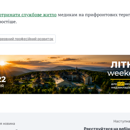
отримати службове житло
медикам на прифронтових терито
ростіше.
рервний професійний розвиток
Наступна
я новина
Реєструйтеся на вебі