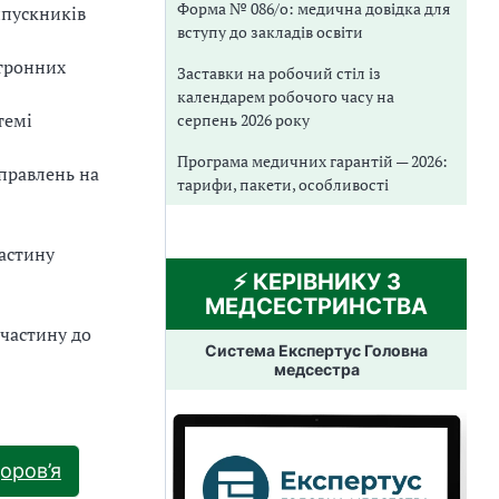
Форма № 086/о: медична довідка для
ипускників
вступу до закладів освіти
ктронних
Заставки на робочий стіл із
календарем робочого часу на
темі
серпень 2026 року
Програма медичних гарантій — 2026:
правлень на
тарифи, пакети, особливості
астину
⚡️ КЕРІВНИКУ З
МЕДСЕСТРИНСТВА
 частину до
Система Експертус Головна
медсестра
доров’я