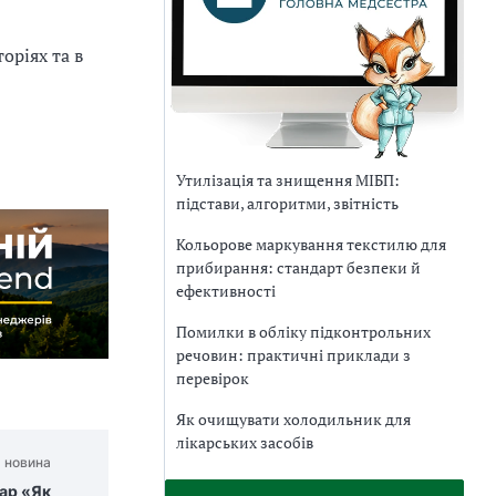
ріях та в
Утилізація та знищення МІБП:
підстави, алгоритми, звітність
Кольорове маркування текстилю для
прибирання: стандарт безпеки й
ефективності
Помилки в обліку підконтрольних
речовин: практичні приклади з
перевірок
Як очищувати холодильник для
лікарських засобів
 новина
нар «Як