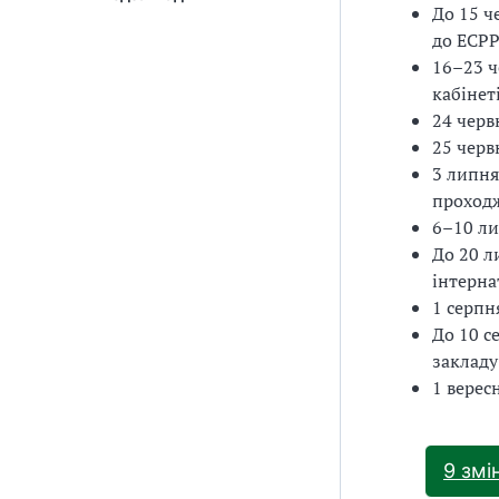
До 15 ч
до ЕСРР
16–23 ч
кабінет
24 черв
25 черв
3 липн
проход
6–10 ли
До 20 л
інтерна
1 серпн
До 10 с
закладу
1 верес
9 змі