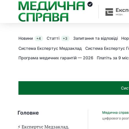
З
а
я
к
і
з
Новини
Статті
Запитання та відповіді
Нор
+4
+3
а
х
Система Експертус Медзаклад
Система Експертус Г
о
Програма медичних гарантій — 2026
Платіть за 9 міс
д
и
м
о
ж
Сис
н
а
о
т
Головне
Медична спра
р
цифрового розп
и
м
⚡️ Експертус Медзаклад.