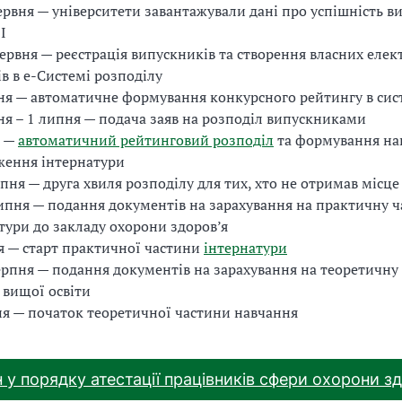
ервня — університети завантажували дані про успішність в
І
ервня — реєстрація випускників та створення власних еле
ів в е-Системі розподілу
ня — автоматичне формування конкурсного рейтингу в сис
ня – 1 липня — подача заяв на розподіл випускниками
я —
автоматичний рейтинговий розподіл
та формування на
ження інтернатури
пня — друга хвиля розподілу для тих, хто не отримав місце
ипня — подання документів на зарахування на практичну ч
тури до закладу охорони здоров’я
я — старт практичної частини
інтернатури
ерпня — подання документів на зарахування на теоретичну
 вищої освіти
ня — початок теоретичної частини навчання
н у порядку атестації працівників сфери охорони з