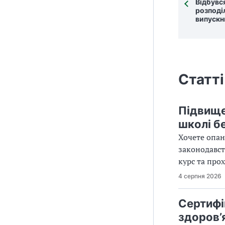
Відбувс
розподі
випускн
Статті
Підвище
школі б
Хочете опан
законодавст
курс та про
4 серпня 2026
Сертифік
здоров’