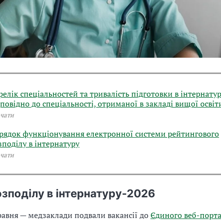
релік спеціальностей та тривалість підготовки в інтернатур
дповідно до спеціальності, отриманої в закладі вищої освіт
чати
рядок функціонування електронної системи рейтингового
зподілу в інтернатуру
чати
озподілу в інтернатуру-2026
равня — медзаклади подвали вакансії до
Єдиного веб-порта