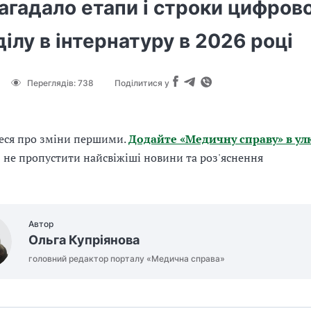
агадало етапи і строки цифров
ілу в інтернатуру в 2026 році
Переглядів:
738
Поділитися у
еся про зміни першими.
Додайте «Медичну справу» в ул
б не пропустити найсвіжіші новини та роз'яснення
Автор
Ольга Купріянова
головний редактор порталу «Медична справа»