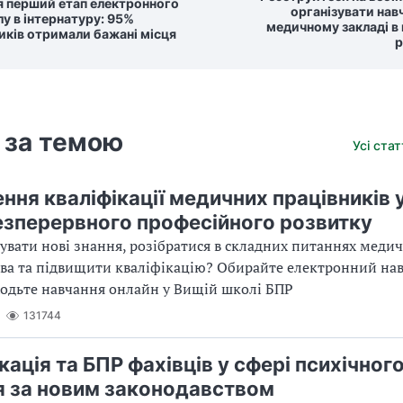
я перший етап електронного
організувати нав
лу в інтернатуру: 95%
медичному закладі в
иків отримали бажані місця
р
 за темою
Усі ста
ння кваліфікації медичних працівників 
езперервного професійного розвитку
увати нові знання, розібратися в складних питаннях меди
ва та підвищити кваліфікацію? Обирайте електронний на
ходьте навчання онлайн у Вищій школі БПР
131744
ація та БПР фахівців у сфері психічног
я за новим законодавством