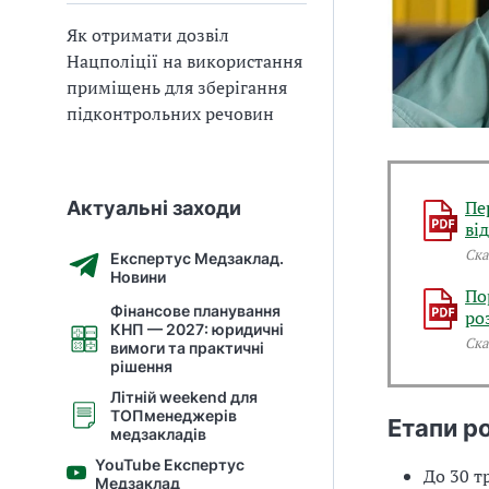
Як отримати дозвіл
Нацполіції на використання
приміщень для зберігання
підконтрольних речовин
Пе
Актуальні заходи
ві
Ска
Експертус Медзаклад.
Новини
По
Фінансове планування
ро
КНП — 2027: юридичні
Ска
вимоги та практичні
рішення
Літній weekend для
ТОПменеджерів
Етапи р
медзакладів
YouTube Експертус
До 30 т
Медзаклад