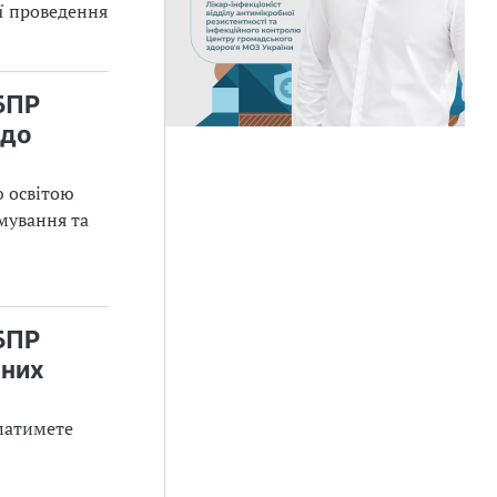
її проведення
БПР
 до
ю освітою
мування та
БПР
ьних
 матимете