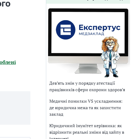
ого
юблені
Дев’ять змін у порядку атестації
працівників сфери охорони здоров’я
Медичні помилки VS ускладнення:
де юридична межа та як захистити
заклад
Юридичний імунітет керівника: як
відрізнити реальні зміни від хайпу в
інтернеті