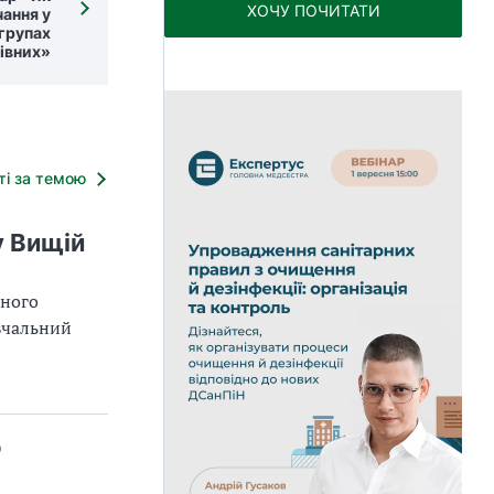
ХОЧУ ПОЧИТАТИ
чання у
 групах
івних»
тті за темою
у Вищій
чного
вчальний
о