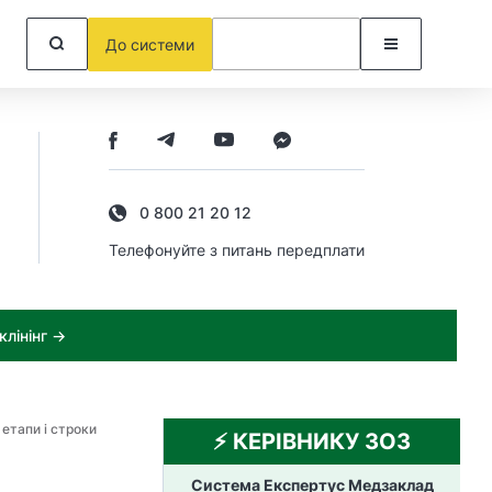
До системи
0 800 21 20 12
Телефонуйте з питань передплати
лінінг →
етапи і строки
⚡️ КЕРІВНИКУ ЗОЗ
Система Експертус Медзаклад