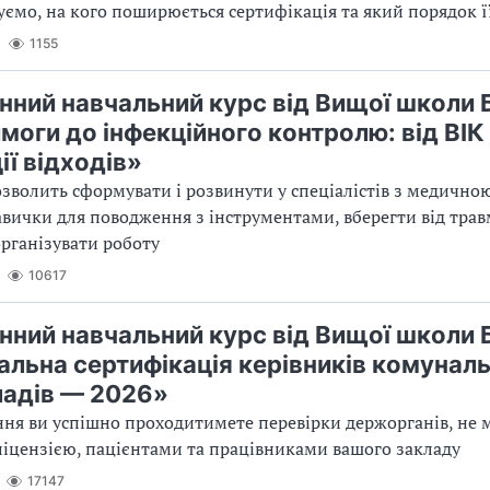
ясуємо, на кого поширюється сертифікація та який порядок 
1155
нний навчальний курс від Вищої школи 
имоги до інфекційного контролю: від ВІК
ії відходів»
зволить сформувати і розвинути у спеціалістів з медично
авички для поводження з інструментами, вберегти від трав
рганізувати роботу
10617
нний навчальний курс від Вищої школи 
альна сертифікація керівників комунал
адів — 2026»
ння ви успішно проходитимете перевірки держорганів, не
ліцензією, пацієнтами та працівниками вашого закладу
17147