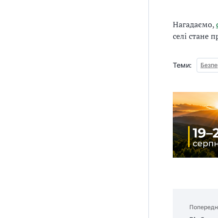
Нагадаємо,
селі стане п
Теми:
Безпе
Попередн