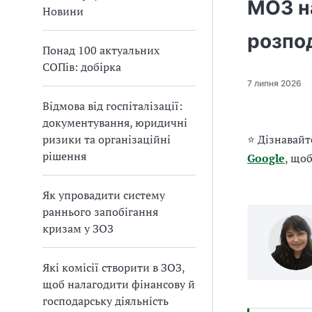
МОЗ н
а
Новини
т
розпод
и
Понад 100 актуальних
б
СОПів: добірка
а
л
7 липня 2026
и
Відмова від госпіталізації:
Б
документування, юридичні
П
ризики та організаційні
⭐ Дізнавайт
Р
рішення
Google
, що
Як упровадити систему
раннього запобігання
кризам у ЗОЗ
Які комісії створити в ЗОЗ,
щоб налагодити фінансову й
господарську діяльність