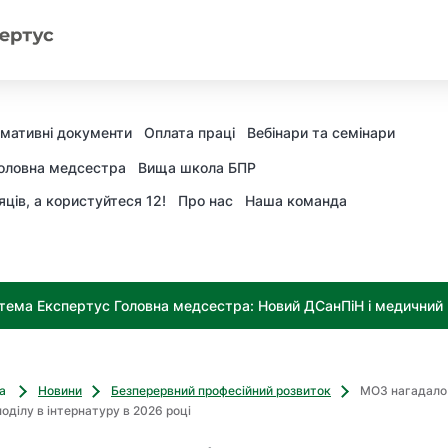
мативні документи
Оплата праці
Вебінари та семінари
оловна медсестра
Вища школа БПР
яців, а користуйтеся 12!
Про нас
Наша команда
тема Експертус Головна медсестра: Новий ДСанПіН і медичний к
ва
Новини
Безперервний професійний розвиток
МОЗ нагадало 
оділу в інтернатуру в 2026 році