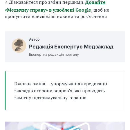
⭐ Дізнавайтеся про зміни першими.
Додайте
а
т
«Медичну справу» в улюблені Google
, щоб не
и
пропустити найсвіжіші новини та роз'яснення
б
а
л
и
Автор
Б
Редакція Експертус Медзаклад
П
Експертна редакція порталу
Р
Головна зміна — унормування акредитації
закладів охорони зодров’я, які проводять
замісну підтримувальну терапію