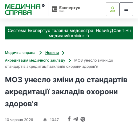
З
а
я
к
Система Експертус Головна медсестра: Новий ДСанПіН і
і
медичний клінінг →
з
а
х
Медична справа
Новини
о
Акредитація медичного закладу
МОЗ унесло зміни до
д
стандартів акредитації закладів охорони здоров'я
и
м
МОЗ унесло зміни до стандартів
о
ж
акредитації закладів охорони
н
здоров'я
а
о
т
10 червня 2026
1047
р
и
м