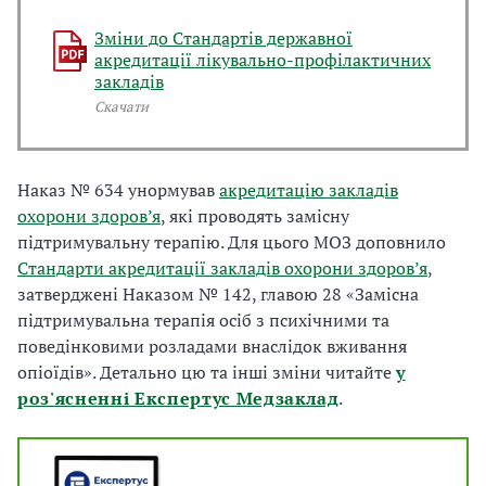
Зміни до Стандартів державної
акредитації лікувально-профілактичних
закладів
Скачати
Наказ № 634 унормував
акредитацію закладів
охорони здоров’я
, які проводять замісну
підтримувальну терапію. Для цього МОЗ доповнило
Стандарти акредитації закладів охорони здоров’я
,
затверджені Наказом № 142, главою 28 «Замісна
підтримувальна терапія осіб з психічними та
поведінковими розладами внаслідок вживання
опіоїдів». Детально цю та інші зміни читайте
у
роз'ясненні Експертус Медзаклад
.