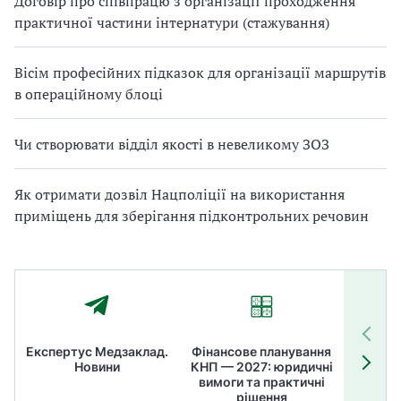
Договір про співпрацю з організації проходження
практичної частини інтернатури (стажування)
Вісім професійних підказок для організації маршрутів
в операційному блоці
Чи створювати відділ якості в невеликому ЗОЗ
Як отримати дозвіл Нацполіції на використання
приміщень для зберігання підконтрольних речовин
Експертус Медзаклад.
Фінансове планування
Літні
Новини
КНП — 2027: юридичні
ТОП
вимоги та практичні
ме
рішення