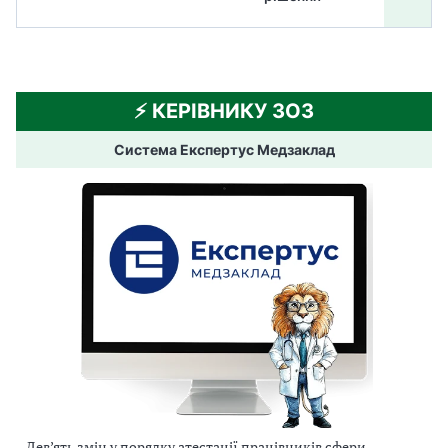
⚡️ КЕРІВНИКУ ЗОЗ
Система Експертус Медзаклад
Дев’ять змін у порядку атестації працівників сфери