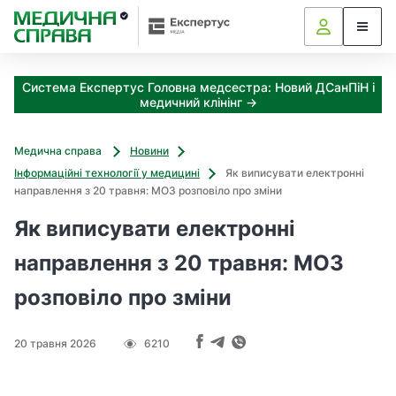
З
а
я
к
Система Експертус Головна медсестра: Новий ДСанПіН і
і
медичний клінінг →
з
а
х
Медична справа
Новини
о
Інформаційні технології у медицині
Як виписувати електронні
д
направлення з 20 травня: МОЗ розповіло про зміни
и
м
Як виписувати електронні
о
ж
направлення з 20 травня: МОЗ
н
розповіло про зміни
а
о
т
20 травня 2026
6210
р
и
м