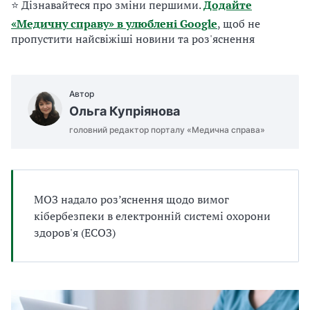
⭐ Дізнавайтеся про зміни першими.
Додайте
а
т
«Медичну справу» в улюблені Google
, щоб не
и
пропустити найсвіжіші новини та роз'яснення
б
а
л
и
Автор
Б
Ольга Купріянова
П
головний редактор порталу «Медична справа»
Р
МОЗ надало роз’яснення щодо вимог
кібербезпеки в електронній системі охорони
здоров'я (ЕСОЗ)