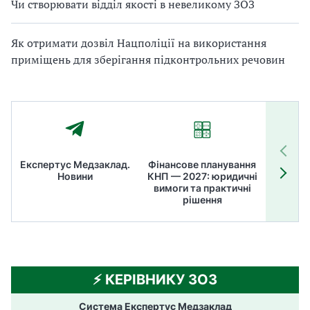
Чи створювати відділ якості в невеликому ЗОЗ
Як отримати дозвіл Нацполіції на використання
приміщень для зберігання підконтрольних речовин
Експертус Медзаклад.
Фінансове планування
Літні
Новини
КНП — 2027: юридичні
ТОП
вимоги та практичні
ме
рішення
⚡️ КЕРІВНИКУ ЗОЗ
Система Експертус Медзаклад