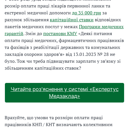
розмір оплати праці лікарів первинної ланки та
екстреної медичної допомоги
до 35
000
грн
за
рахунок збільшення
капітаційної ставки
відповідних
пакетів медичних послуг у межах
Програми медичних
гарантій
. Змін до
постанови КМУ
«Деякі питання
оплати праці медичних, фармацевтичних працівників
та фахівців з реабілітації державних та комунальних
закладів охорони здоров’я» від 13.01.2023 № 28 не
було. Тож чи треба підвищувати зарплати у зв’язку зі
збільшенням капітаційних ставок?
Читайте роз'яснення у системі «Експертус
Медзаклад»
Врахуйте, що умови та розміри оплати праці
працівників КНП / КНТ визначають колективним