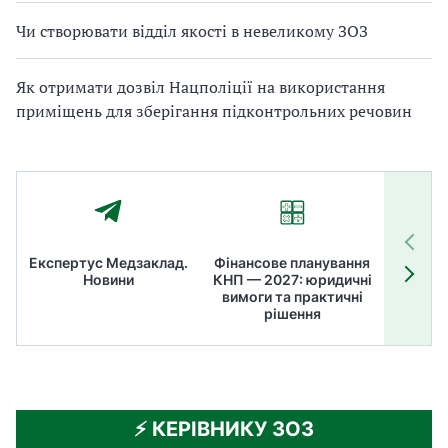
Чи створювати відділ якості в невеликому ЗОЗ
Як отримати дозвіл Нацполіції на використання
приміщень для зберігання підконтрольних речовин
Експертус Медзаклад.
Фінансове планування
Літні
Новини
КНП — 2027: юридичні
ТОП
вимоги та практичні
ме
рішення
⚡️ КЕРІВНИКУ ЗОЗ