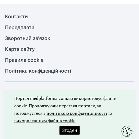
Контакти
Передплата
Зворотний зв'язок
Карта сайту
Правила cookie
Політика конфіденційності
© Медична справа, 2026. Усі права захищено
Портал medplatforma.com.ua використовує файли
Повне або часткове копіювання будь-яких матеріалів порталу,
цитування, публікація їх анотованих оглядів допускаються лише
cookie. Продовжуючи перегляд порталу, ви
з письмового дозволу редакції порталу.
погоджуєтеся з
політикою конфіденційності
та
використанням файлів cookie
Ми в соцмережах
Згоден