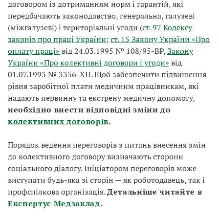
договором із дотриманням норм і гарантій, які
передбачають законодавство, генеральна, галузеві
(міжгалузеві) і територіальні угоди (
ст. 97 Кодексу
законів про праці України
;
ст. 15 Закону України «Про
оплату праці»
від 24.03.1995 № 108/95-ВР,
Закону
України «Про колективні договори і угоди»
від
01.07.1993 № 3356-XII. Щоб забезпечити підвищення
рівня заробітної плати медичним працівникам, які
надають первинну та екстрену медичну допомогу,
необхідно внести відповідні зміни до
колективних договорів
.
Порядок ведення переговорів з питань внесення змін
до колективного договору визначають сторони
соціального діалогу. Ініціатором переговорів може
виступати будь-яка зі сторін — як роботодавець, так і
профспілкова організація.
Детальніше читайте в
Експертус Медзаклад
.