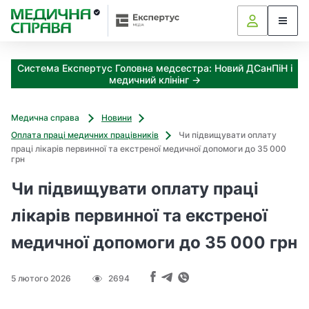
З
а
я
к
Система Експертус Головна медсестра: Новий ДСанПіН і
і
медичний клінінг →
з
а
х
Медична справа
Новини
о
Оплата праці медичних працівників
Чи підвищувати оплату
д
праці лікарів первинної та екстреної медичної допомоги до 35 000
и
грн
м
Чи підвищувати оплату праці
о
ж
лікарів первинної та екстреної
н
а
медичної допомоги до 35 000 грн
о
т
р
5 лютого 2026
2694
и
м