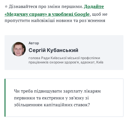
а
⭐ Дізнавайтеся про зміни першими.
Додайте
т
«Медичну справу» в улюблені Google
, щоб не
и
пропустити найсвіжіші новини та роз'яснення
б
а
л
и
Автор
Б
Сергій Кубанський
П
Р
голова Ради Київської міської профспілки
працівників охорони здоров’я, адвокат, Київ
Чи треба підвищувати зарплату лікарям
первинки та екстренки у зв’язку зі
збільшенням капітаційних ставок?