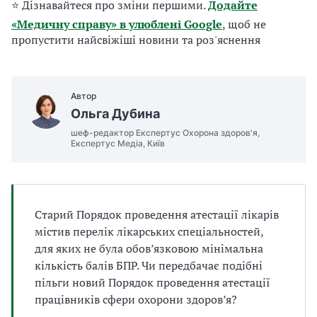
⭐ Дізнавайтеся про зміни першими.
Додайте
а
т
«Медичну справу» в улюблені Google
, щоб не
и
пропустити найсвіжіші новини та роз'яснення
б
а
л
и
Автор
Б
Ольга Дубина
П
шеф-редактор Експертус Охорона здоров'я,
Р
Експертус Медіа, Київ
Старий Порядок проведення атестації лікарів
містив перелік лікарських спеціальностей,
для яких не була обов’язковою мінімальна
кількість балів БПР. Чи передбачає подібні
пільги новий Порядок проведення атестації
працівників сфери охорони здоров’я?