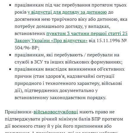
працівникам під час перебування протягом трьох
років
у відпустці для догляду за дитиною
до
досягнення нею трирічного віку або дитиною, яка
потребує домашнього догляду, у випадках,
встановлених
пунктом 3 частини першої статті 25
Закону України «Про відпустки»
від 15.11.1996 №
504/96-ВР;
працівникам, які перебувають / перебували на
службі в ЗСУ та інших військових формуваннях;
працівникам внаслідок виникнення об’єктивних
причин (стан здоров’я, надзвичайні ситуації
природного і техногенного характеру, військові
дії), підтверджених документально у
встановленому законодавством порядку.
Працівники-
військовослужбовці
мають право не
підтверджувати річний мінімум балів БПР протягом
дії воєнного стану й у рік його припинення або