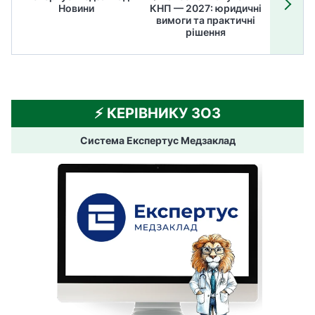
Новини
КНП — 2027: юридичні
ТОП
вимоги та практичні
ме
рішення
⚡️ КЕРІВНИКУ ЗОЗ
Система Експертус Медзаклад