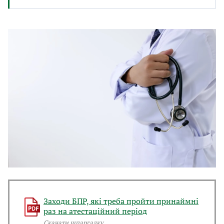
Заходи БПР, які треба пройти принаймні
раз на атестаційний період
Скачати шпаргалку