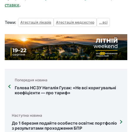
ставки
.
Теми:
Атестація лікарів
Атестація медсестер
... всі
Попередня новина
Голова НСЗУ Наталія Гусак: «Не всі коригувальні
коефіцієнти — про тариф»
Наступна новина
До 1 березня подайте особисте освітнє портфоліо
з результатами проходження БПР