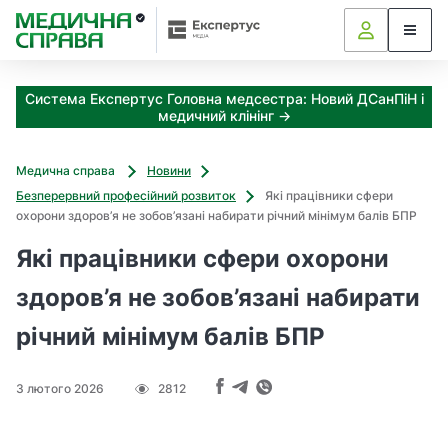
З
а
я
к
Система Експертус Головна медсестра: Новий ДСанПіН і
і
медичний клінінг →
з
а
х
Медична справа
Новини
о
Безперервний професійний розвиток
Які працівники сфери
д
охорони здоров’я не зобов’язані набирати річний мінімум балів БПР
и
м
Які працівники сфери охорони
о
ж
здоров’я не зобов’язані набирати
н
річний мінімум балів БПР
а
о
т
3 лютого 2026
2812
р
и
м