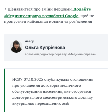
а
т
⭐ Дізнавайтеся про зміни першими.
Додайте
и
«Медичну справу» в улюблені Google
, щоб не
б
пропустити найсвіжіші новини та роз'яснення
а
л
и
Б
Автор
П
Ольга Купріянова
Р
головний редактор порталу «Медична справа»
НСЗУ 07.10.2025 опублікувала оголошення
про укладення договорів медичного
обслуговування населення, яке стосується
довготривалого медсестринського догляду
внутрішньо переміщених осіб