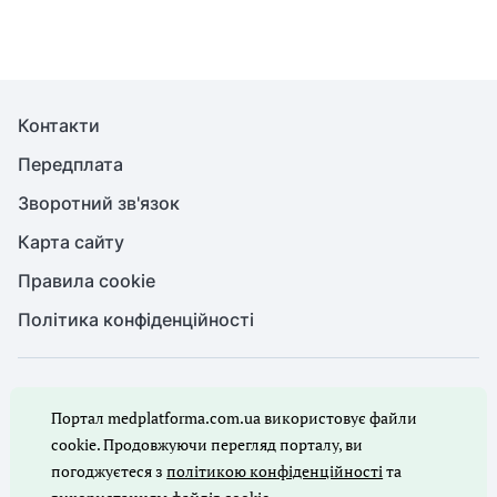
Контакти
Передплата
Зворотний зв'язок
Карта сайту
Правила cookie
Політика конфіденційності
© Медична справа, 2026. Усі права захищено
Портал medplatforma.com.ua використовує файли
Повне або часткове копіювання будь-яких матеріалів порталу,
цитування, публікація їх анотованих оглядів допускаються лише
cookie. Продовжуючи перегляд порталу, ви
з письмового дозволу редакції порталу.
погоджуєтеся з
політикою конфіденційності
та