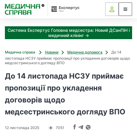
З
а
я
к
Система Експертус Головна медсестра: Новий ДСанПіН і
і
медичний клінінг →
з
а
х
Медична справа
Новини
Медична допомога
До 14
о
листопада НСЗУ приймає пропозиції про укладення договорів щодо
д
медсестринського догляду ВПО
и
До 14 листопада НСЗУ приймає
м
о
пропозиції про укладення
ж
н
договорів щодо
а
о
медсестринського догляду ВПО
т
р
и
12 листопада 2025
7051
м