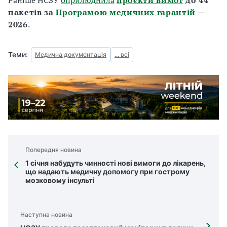
Раніше НСЗУ
оприлюднила
проєкти вимог
до 44
пакетів за
Програмою медичних гарантій
—
2026
.
Теми:
Медична документація
... всі
Попередня новина
1 січня набудуть чинності нові вимоги до лікарень,
що надають медичну допомогу при гострому
мозковому інсульті
Наступна новина