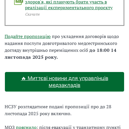
здоров'я, які планують брати участь в
реалізації експериментального проєкту
Скачати
Подайте пропозицію
про укладення договорів щодо
надання послуги довготривалого медсестринського
догляду внутрішньо переміщених осіб
до 18:00 14
листопада 2025 року.
🔥 Миттєві новини для управлінців
медзакладів
НСЗУ розглядатиме подані пропозиції про до 28
листопада 2025 року включно.
МОЗ
пояснило
: після евакуації у транзитному пункті