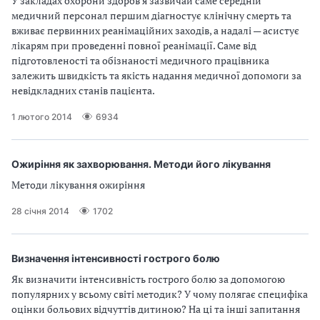
У закладах охорони здоров’я зазвичай саме середній
а
медичний персонал першим діагностує клінічну смерть та
т
вживає первинних реанімаційних заходів, а надалі — асистує
и
лікарям при проведенні повної реанімації. Саме від
б
підготовленості та обізнаності медичного працівника
а
залежить швидкість та якість надання медичної допомоги за
л
невідкладних станів пацієнта.
и
Б
1 лютого 2014
6934
П
Р
Ожиріння як захворювання. Методи його лікування
Методи лікування ожиріння
28 січня 2014
1702
Визначення інтенсивності гострого болю
Як визначити інтенсивність гострого болю за допомогою
популярних у всьому світі методик? У чому полягає специфіка
оцінки больових відчуттів дитиною? На ці та інші запитання