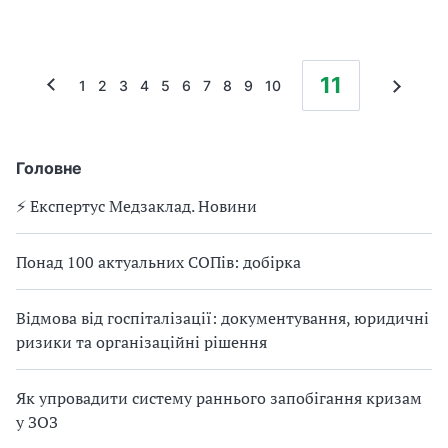
11
1
2
3
4
5
6
7
8
9
10
Головне
⚡️ Експертус Медзаклад. Новини
Понад 100 актуальних СОПів: добірка
Відмова від госпіталізації: документування, юридичні
ризики та організаційні рішення
Як упровадити систему раннього запобігання кризам
у ЗОЗ