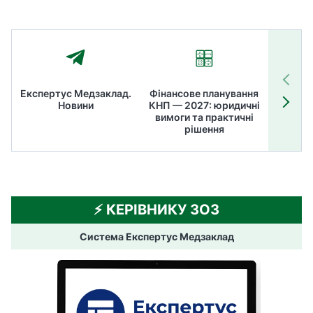
Експертус Медзаклад.
Фінансове планування
Літні
Новини
КНП — 2027: юридичні
ТОП
вимоги та практичні
ме
рішення
⚡️ КЕРІВНИКУ ЗОЗ
Система Експертус Медзаклад