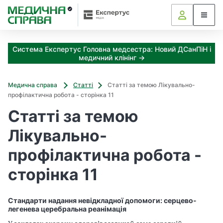
З
а
я
к
Система Експертус Головна медсестра: Новий ДСанПіН і
і
медичний клінінг →
з
а
х
Медична справа
Статті
Статті за темою Лікувально-
о
профілактична робота - сторінка 11
д
Статті за темою
и
м
Лікувально-
о
ж
профілактична робота -
н
а
сторінка 11
о
т
р
Стандарти надання невідкладної допомоги: серцево-
и
легенева церебральна реанімація
м