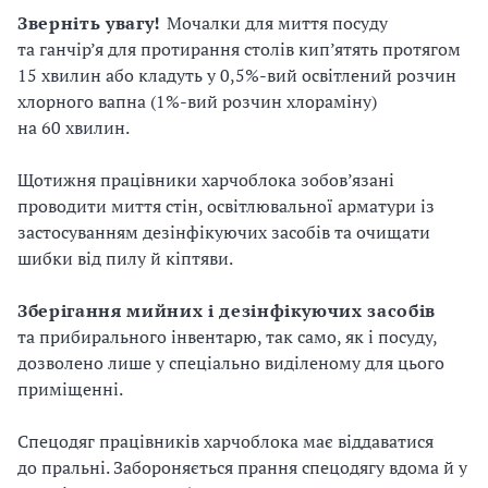
Зверніть
увагу!
Мочалки для миття посуду
та ганчір’я для протирання столів кип’ятять протягом
15 хвилин або кладуть у 0,5%-вий освітлений розчин
хлорного вапна (1%-вий розчин хлораміну)
на 60 хвилин.
Щотижня працівники харчоблока зобов’язані
проводити миття стін, освітлювальної арматури із
застосуванням дезінфікуючих засобів та очищати
шибки від пилу й кіптяви.
Зберігання
мийних
і
дезінфікуючих
засобів
та прибирального інвентарю, так само, як і посуду,
дозволено лише у спеціально виділеному для цього
приміщенні.
Спецодяг працівників харчоблока має віддаватися
до пральні. Забороняється прання спецодягу вдома й у