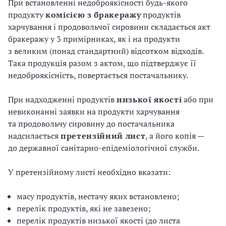
При встановленні недоброякісності будь-якого
продукту
комісією
з
бракеражу
продуктів
харчування і продовольчої сировини складається акт
бракеражу у 3 примірниках, як і на продукти
з великим (понад стандартний) відсотком відходів.
Така продукція разом з актом, що підтверджує її
недоброякісність, повертається постачальнику.
При надходженні продуктів
низької
якості
або при
невиконанні заявки на продукти харчування
та продовольчу сировину до постачальника
надсилається
претензійний
лист
, а його копія —
до державної санітарно-епідеміологічної служби.
У претензійному листі необхідно вказати:
масу продуктів, нестачу яких встановлено;
перелік продуктів, які не завезено;
перелік продуктів низької якості (до листа