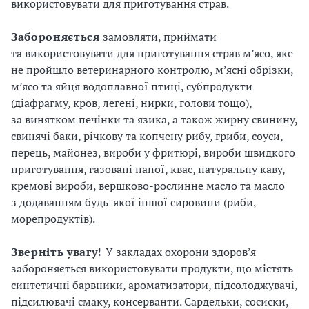
використовувати для приготування страв.
Забороняється
замовляти, приймати
та використовувати для приготування страв м’ясо, яке
не пройшло ветеринарного контролю, м’ясні обрізки,
м’ясо та яйця водоплавної птиці, субпродукти
(діафрагму, кров, легені, нирки, голови тощо),
за винятком печінки та язика, а також жирну свинину,
свинячі баки, річкову та копчену рибу, гриби, соуси,
перець, майонез, вироби у фритюрі, вироби швидкого
приготування, газовані напої, квас, натуральну каву,
кремові вироби, вершково-рослинне масло та масло
з додаванням будь-якої іншої сировини (риби,
морепродуктів).
Зверніть
увагу!
У закладах охорони здоров’я
забороняється використовувати продукти, що містять
синтетичні барвники, ароматизатори, підсолоджувачі,
підсилювачі смаку, консерванти. Сардельки, сосиски,