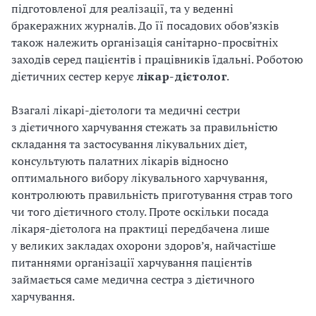
підготовленої для реалізації, та у веденні
бракеражних журналів. До її посадових обов’язків
також належить організація санітарно-просвітніх
заходів серед пацієнтів і працівників їдальні. Роботою
дієтичних сестер керує
лікар-
дієтолог
.
Взагалі лікарі-дієтологи та медичні сестри
з дієтичного харчування стежать за правильністю
складання та застосування лікувальних дієт,
консультують палатних лікарів відносно
оптимального вибору лікувального харчування,
контролюють правильність приготування страв того
чи того дієтичного столу. Проте оскільки посада
лікаря-дієтолога на практиці передбачена лише
у великих закладах охорони здоров’я, найчастіше
питаннями організації харчування пацієнтів
займається саме медична сестра з дієтичного
харчування.