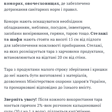
коморах
,
овочесховищах
, де забезпечено
дотримання санітарних норм і правил.
Комори мають оснащуватися необхідним
обладнанням, меблями, посудом, інвентарем,
засобами вимірювання, гирями, тарою тощо.
Стелажі
та
шафи
мають стояти на висоті 15 см від підлоги
для забезпечення можливості прибирання. Стелажі,
на яких розміщується тара з харчовими продуктами,
встановлюються на відстані 20 см від стіни.
Тара з продуктами малого строку зберігання і кришки
до неї мають бути виготовлені з матеріалів,
дозволених Міністерством охорони здоров’я України,
та промарковані відповідно до їхнього вмісту.
Зверніть
увагу!
Після кожного використання тара
миється гарячим 2%-вим розчином кальцинованої
соди (20 г на 1 л води), піддається кип’ятінню