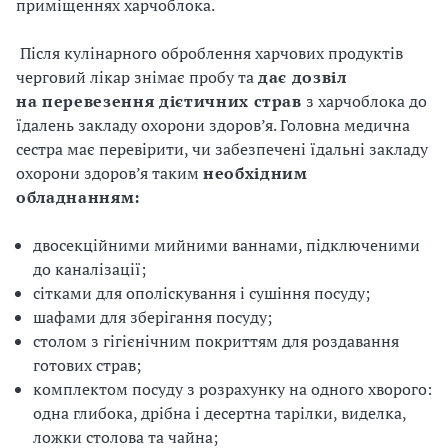
приміщеннях харчоблока.
Після кулінарного оброблення харчових продуктів
черговий лікар знімає пробу та
дає
дозвіл
на
перевезення
дієтичних
страв
з харчоблока до
їдалень закладу охорони здоров’я. Головна медична
сестра має перевірити, чи забезпечені їдальні закладу
охорони здоров’я таким
необхідним
обладнанням:
двосекційними мийними ваннами, підключеними
до каналізації;
сітками для ополіскування і сушіння посуду;
шафами для зберігання посуду;
столом з гігієнічним покриттям для роздавання
готових страв;
комплектом посуду з розрахунку на одного хворого:
одна глибока, дрібна і десертна тарілки, виделка,
ложки столова та чайна;