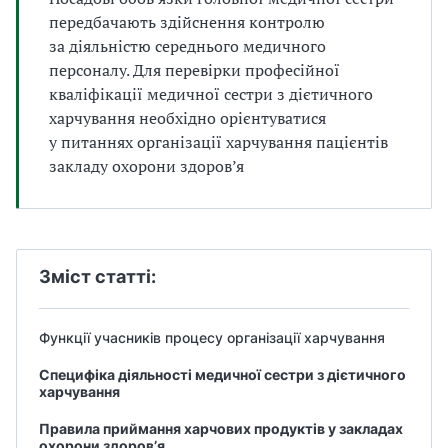
а
передбачають здійснення контролю
т
за діяльністю середнього медичного
и
персоналу. Для перевірки професійної
б
кваліфікації медичної сестри з дієтичного
а
л
харчування необхідно орієнтуватися
и
у питаннях організації харчування пацієнтів
Б
закладу охорони здоров’я
П
Р
Зміст статті:
Функції учасників процесу організації харчування
Специфіка діяльності медичної сестри з дієтичного
харчування
Правила приймання харчових продуктів у закладах
охорони здоров’я