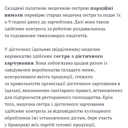
Складені палатною медичною сестрою
порційні
вимоги
перевіряє старша медична сестра та подає їх
о 9 годині ранку до харчоблока. Далі вона також
здійснює контроль за роботою роздавальниць
та годуванням тяжкохворих пацієнтів.
У дієтичних їдальнях (відділеннях) медичне
керівництво здійснює
сестра
з
дієтичного
харчування
. Вона зобов’язана щодня разом із
завідувачем виробництва складати меню,
контролювати якість продукції, стежити
за правильністю організації дієтичного харчування в
їдальні, виконанням санітарних правил, встановлених
для підприємств ресторанного господарства. Крім
того, медична сестра з дієтичного харчування
здійснює контроль за відповідністю кулінарного
оброблення їжі установленим дієтам, бере участь
у бракеражі всіх партій готової продукції,