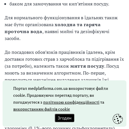
баком для замочування чи кип’ятіння посуду.
Для нормального функціонування в їдальнях також
має бути організована
холодна
та
гаряча
проточна
вода
, наявні мийні та дезінфікуючі
засоби.
До посадових обов’язків працівників їдалень, крім
доставки готових страв з харчоблока та підігрівання їх
(за потреби), належить також
миття
посуду
. Посуд
миють за визначеним алгоритмом. По-перше,
проводиться механічне видалення залишків їжі
щіткою або дерев’яною лопаткою та миття посуду
Портал medplatforma.com.ua використовує файли
щіткою у питній воді за температури 50 °С
cookie. Продовжуючи перегляд порталу, ви
з додаванням 1%-вого тринатрійфосфату
погоджуєтеся з
політикою конфіденційності
та
чи кальцинованої соди. По-друге, відбувається
використанням файлів cookie
знезаражування посуду методом кип’ятіння протягом
Згоден
15 хвилин або із застосуванням 0,5%-вого розчину
хлораміну (0,1%-вого розчину сульфохлорметилу)