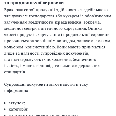
та продовольчої сировини
Бракераж сирої продукції здійснюється здебільшого
завідувачем господарства або кухарем із обов’язковим
залученням
медичного
працівника
, зокрема,
медичної сестри з дієтичного харчування. Оцінка
якості продуктів харчування і продовольчої сировини
проводиться за зовнішнім виглядом, запахом, смаком,
кольором, консистенцією. Вони мають прийматися
лише за наявності супровідних документів,
що підтверджують їх походження, безпечність
і якість, і мають відповідати вимогам державних
стандартів.
Супровідні документи мають містити таку
інформацію:
гатунок;
категорія;
дата виготовлення на підприємстві;