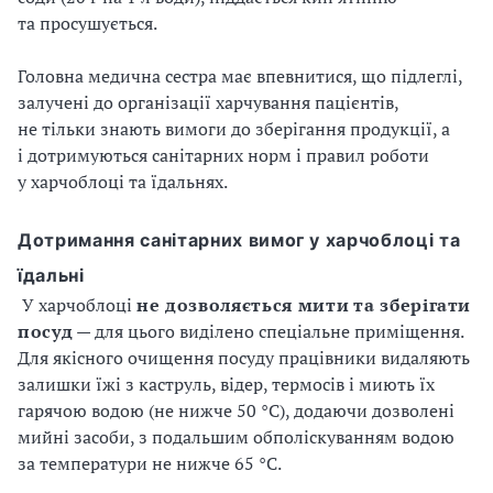
та просушується.
Головна медична сестра має впевнитися, що підлеглі,
залучені до організації харчування пацієнтів,
не тільки знають вимоги до зберігання продукції, а
і дотримуються санітарних норм і правил роботи
у харчоблоці та їдальнях.
Дотримання санітарних вимог у харчоблоці та
їдальні
У харчоблоці
не
дозволяється
мити
та
зберігати
посуд
— для цього виділено спеціальне приміщення.
Для якісного очищення посуду працівники видаляють
залишки їжі з каструль, відер, термосів і миють їх
гарячою водою (не нижче 50 °С), додаючи дозволені
мийні засоби, з подальшим обполіскуванням водою
за температури не нижче 65 °С.