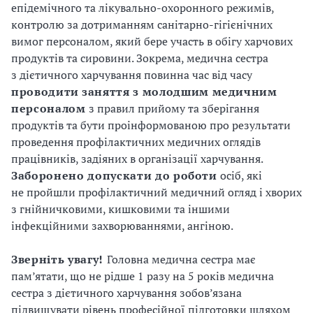
епідемічного та лікувально-охоронного режимів,
контролю за дотриманням санітарно-гігієнічних
вимог персоналом, який бере участь в обігу харчових
продуктів та сировини. Зокрема, медична сестра
з дієтичного харчування повинна час від часу
проводити
заняття
з
молодшим
медичним
персоналом
з правил прийому та зберігання
продуктів та бути проінформованою про результати
проведення профілактичних медичних оглядів
працівників, задіяних в організації харчування.
Заборонено
допускати
до
роботи
осіб, які
не пройшли профілактичний медичний огляд і хворих
з гнійничковими, кишковими та іншими
інфекційними захворюваннями, ангіною.
Зверніть
увагу!
Головна медична сестра має
пам’ятати, що не рідше 1 разу на 5 років медична
сестра з дієтичного харчування зобов’язана
підвищувати рівень професійної підготовки шляхом