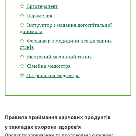
Ерготерапевт
Парамедик
Інструктор з надання догоспітальної
допомоги
Фельдшер з медицини невідкладних
станів
Екстрений медичний технік
Сімейна медсестра
Патронажна медсестра
Правила приймання харчових продуктів
у закладах охорони здоров’я
Продукти харчування та продовольча сировина