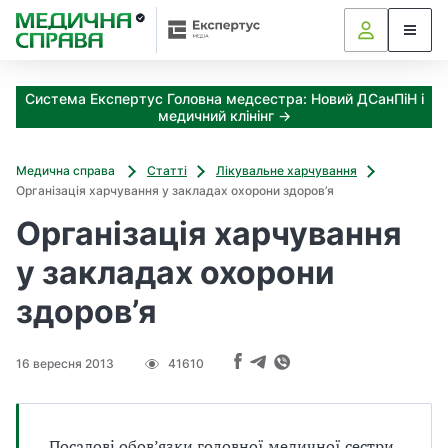
З
а
я
к
Система Експертус Головна медсестра: Новий ДСанПіН і
і
медичний клінінг →
з
а
х
Медична справа
Статті
Лікувальне харчування
о
Організація харчування у закладах охорони здоров’я
д
Організація харчування
и
м
у закладах охорони
о
ж
здоров’я
н
а
о
16 вересня 2013
41610
т
р
и
м
Посадові обов’язки головної медичної сестри