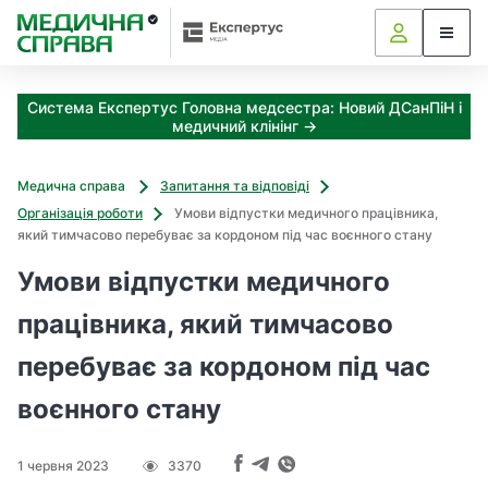
З
а
я
к
Система Експертус Головна медсестра: Новий ДСанПіН і
і
медичний клінінг →
з
а
х
Медична справа
Запитання та відповіді
о
Організація роботи
Умови відпустки медичного працівника,
д
який тимчасово перебуває за кордоном під час воєнного стану
и
м
Умови відпустки медичного
о
ж
працівника, який тимчасово
н
перебуває за кордоном під час
а
о
воєнного стану
т
р
и
1 червня 2023
3370
м