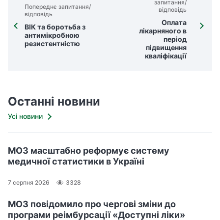
запитання/
Попереднє запитання/
відповідь
відповідь
Оплата
ВІК та боротьба з
лікарняного в
антимікробною
період
резистентністю
підвищення
кваліфікації
Останні новини
Усі новини
МОЗ масштабно реформує систему
медичної статистики в Україні
7 серпня 2026
3328
МОЗ повідомило про чергові зміни до
програми реімбурсації «Доступні ліки»