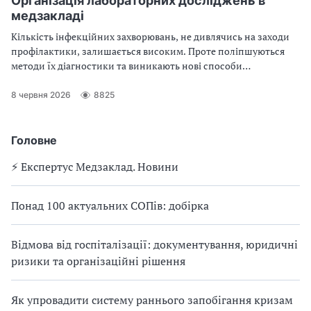
Організація лабораторних досліджень в
медзакладі
Кількість інфекційних захворювань, не дивлячись на заходи
профілактики, залишається високим. Проте поліпшуються
методи їх діагностики та виникають нові способи
ідентифікації збудників. Це дає змогу контролювати епідемії,
оцінювати якість вакцинації та ефективність лікування
8 червня 2026
8825
Головне
⚡️ Експертус Медзаклад. Новини
Понад 100 актуальних СОПів: добірка
Відмова від госпіталізації: документування, юридичні
ризики та організаційні рішення
Як упровадити систему раннього запобігання кризам