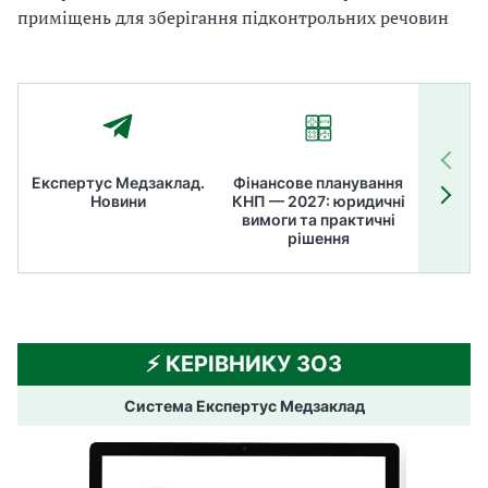
приміщень для зберігання підконтрольних речовин
Експертус Медзаклад.
Фінансове планування
Літні
Новини
КНП — 2027: юридичні
ТОП
вимоги та практичні
ме
рішення
⚡️ КЕРІВНИКУ ЗОЗ
Система Експертус Медзаклад