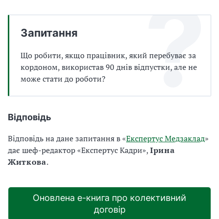
а
т
и
Запитання
б
а
Що робити, якщо працівник, який перебуває за
л
кордоном, використав 90 днів відпустки, але не
и
Б
може стати до роботи?
П
Р
Відповідь
Відповідь на дане запитання в «
Експертус Медзаклад
»
дає шеф-редактор «Експертус Кадри»,
Ірина
Житкова
.
Оновлена е-книга про колективний
договір