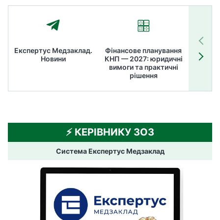
Експертус Медзаклад.
Фінансове планування
Літні
Новини
КНП — 2027: юридичні
ТОП
вимоги та практичні
ме
рішення
⚡️ КЕРІВНИКУ ЗОЗ
Система Експертус Медзаклад