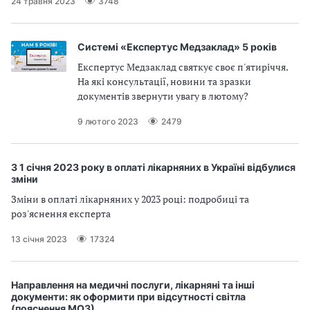
24 травня 2023
3748
а
т
и
Системі «Експертус Медзаклад» 5 років
б
а
Експертус Медзаклад святкує своє п'ятиріччя.
л
На які консультації, новини та зразки
и
документів звернути увагу в лютому?
Б
9 лютого 2023
2479
П
Р
З 1 січня 2023 року в оплаті лікарняних в Україні відбулися
зміни
Зміни в оплаті лікарняних у 2023 році: подробиці та
роз'яснення експерта
13 січня 2023
17324
Направлення на медичні послуги, лікарняні та інші
документи: як оформити при відсутності світла
(пояснення МОЗ)