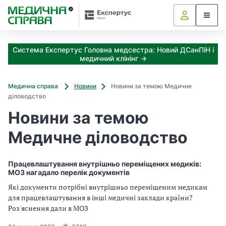
З
а
я
к
Система Експертус Головна медсестра: Новий ДСанПіН і
і
медичний клінінг →
з
а
х
Медична справа
Новини
Новини за темою Медичне
о
діловодство
д
Новини за темою
и
м
Медичне діловодство
о
ж
н
Працевлаштування внутрішньо переміщених медиків:
а
МОЗ нагадало перелік документів
о
Які документи потрібні внутрішньо переміщеним медикам
т
для працевлаштування в інші медичні заклади країни?
р
Роз'яснення дали в МОЗ
и
м