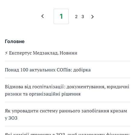
1
2
3
Головне
⚡️ Експертус Медзаклад. Новини
Понад 100 актуальних СОПів: добірка
Відмова від госпіталізації: документування, юридичні
ризики та організаційні рішення
Як упровадити систему раннього запобігання кризам
у ЗОЗ
Які комісії створити в ЗОЗ, щоб налагодити фінансову