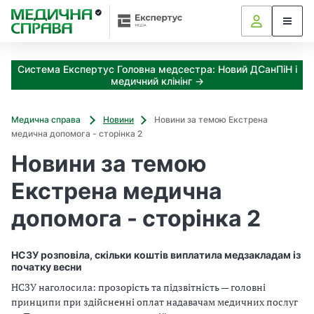
З
а
я
к
Система Експертус Головна медсестра: Новий ДСанПіН і
і
медичний клінінг →
з
а
х
Медична справа
Новини
Новини за темою Екстрена
о
медична допомога - сторінка 2
д
Новини за темою
и
м
Екстрена медична
о
ж
допомога - сторінка 2
н
а
о
НСЗУ розповіла, скільки коштів виплатила медзакладам із
т
початку весни
р
НСЗУ наголосила: прозорість та підзвітність — головні
и
принципи при здійсненні оплат надавачам медичних послуг
м