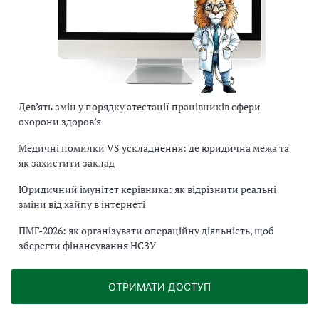
Дев’ять змін у порядку атестації працівників сфери
охорони здоров’я
Медичні помилки VS ускладнення: де юридична межа та
як захистити заклад
Юридичний імунітет керівника: як відрізнити реальні
зміни від хайпу в інтернеті
ПМГ-2026: як організувати операційну діяльність, щоб
зберегти фінансування НСЗУ
ОТРИМАТИ ДОСТУП