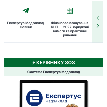
Експертус Медзаклад.
Фінансове планування
Літні
Новини
КНП — 2027: юридичні
ТОП
вимоги та практичні
ме
рішення
⚡️ КЕРІВНИКУ ЗОЗ
Система Експертус Медзаклад