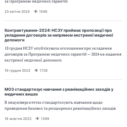
за Програмою медичних гарантій
а
т
23 квітня 2024
1548
и
б
а
Контрактування-2024: НСЗУ приймає пропозиції про
л
укладення договорів за напрямом екстреної медичної
и
допомоги
Б
18 грудня НСЗУ опублікувала оголошення про укладення
П
договорів за Програмою медичних гарантій — 2024 на надання
Р
екстреної медичної допомоги
19 грудня 2023
1729
МОЗ стандартизує навчання з реанімаційних заходів у
медичних вишах
В медуніверситетах стандартизують навчання щодо
проведення базових та розширених реанімаційних заходів
18 жовтня 2023
1399