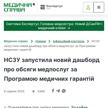
З
а
я
к
Система Експертус Головна медсестра: Новий ДСанПіН і
і
медичний клінінг →
з
а
х
Медична справа
Новини
Інфекційний контроль
НСЗУ
о
запустила новий дашборд про обсяги медпослуг за Програмою
д
медичних гарантій
и
НСЗУ запустила новий дашборд
м
о
про обсяги медпослуг за
ж
н
Програмою медичних гарантій
а
о
т
6 серпня 2025
5366
р
и
м
⭐ Дізнавайтеся про зміни першими.
Додайте