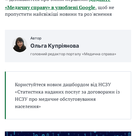
а
«Медичну справу» в улюблені Google
, щоб не
т
пропустити найсвіжіші новини та роз'яснення
и
б
а
л
Автор
и
Ольга Купріянова
Б
П
головний редактор порталу «Медична справа»
Р
Користуйтеся новим дашбордом від НСЗУ
«Статистика наданих послуг за договорами із
НСЗУ про медичне обслуговування
населення»