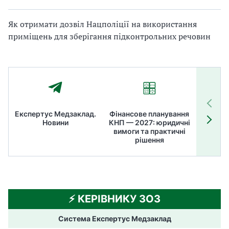
Як отримати дозвіл Нацполіції на використання
приміщень для зберігання підконтрольних речовин
Експертус Медзаклад.
Фінансове планування
Літні
Новини
КНП — 2027: юридичні
ТОП
вимоги та практичні
ме
рішення
⚡️ КЕРІВНИКУ ЗОЗ
Система Експертус Медзаклад