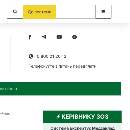
До системи
0 800 21 20 12
Телефонуйте з питань передплати
лінінг →
риймає
⚡️ КЕРІВНИКУ ЗОЗ
Система Експертус Медзаклад