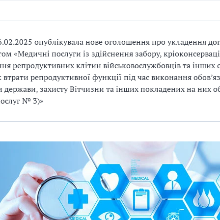
.02.2025 опублікувала нове оголошення про укладення дог
том «Медичні послуги із здійснення забору, кріоконсерваці
ння репродуктивних клітин військовослужбовців та інших о
 втрати репродуктивної функції під час виконання обов’яз
 держави, захисту Вітчизни та інших покладених на них об
послуг № 3)»