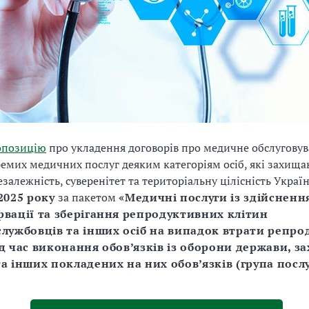
опозицію
про укладення договорів про медичне обслугову
емих медичних послуг деяким категоріям осіб, які захища
залежність, суверенітет та територіальну цілісність Украї
 2025 року
за пакетом
«Медичні послуги із здійснення
рвації та зберігання репродуктивних клітин
службовців та інших осіб на випадок втрати репро
д час виконання обов’язків із оборони держави, за
а інших покладених на них обов’язків (група посл