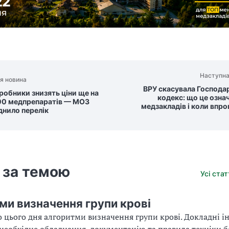
Наступна
я новина
ВРУ скасувала Господа
обники знизять ціни ще на
кодекс: що це озна
00 медпрепаратів — МОЗ
медзакладів і коли впр
нило перелік
 за темою
Усі ста
ми визначення групи крові
 цього дня алгоритми визначення групи крові. Докладні ін
необхідне обладнання, документацію та правила техніки 