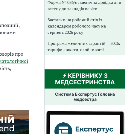
Форма № 086/о: медична довідка для
вступу до закладів освіти
Заставки на робочий стіл із
опозиції,
календарем робочого часу на
ефонами
серпень 2026 року
Програма медичних гарантій — 2026:
тарифи, пакети, особливості
оворів про
матологічної
ість,
⚡️ КЕРІВНИКУ З
МЕДСЕСТРИНСТВА
Система Експертус Головна
медсестра