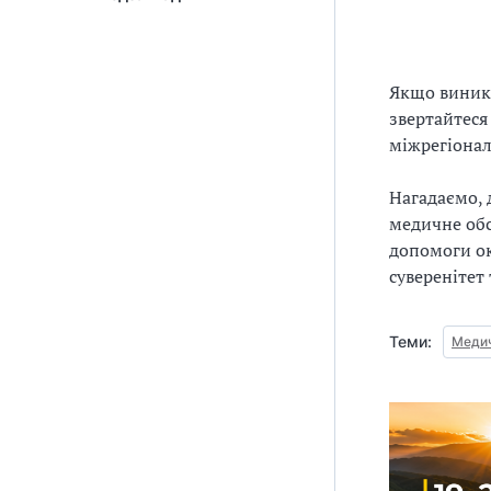
Якщо виника
звертайтеся
міжрегіонал
Нагадаємо,
медичне обс
допомоги ок
суверенітет 
Теми:
Медич