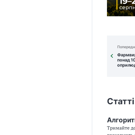
Попередн
Фармвир
понад 1
оприлюд
Статті
Алгорит
Тримайте до
враховують 