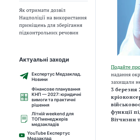
Як отримати дозвіл
Нацполіції на використання
приміщень для зберігання
підконтрольних речовин
Актуальні заходи
Подайте пр
надання окр
Експертус Медзаклад.
Новини
захищали не
3 березня
Фінансове планування
КНП — 2027: юридичні
кріоконсе
вимоги та практичні
військово
рішення
функції пі
Літній weekend для
Вітчизни т
ТОПменеджерів
медзакладів
YouTube Експертус
Медзаклад