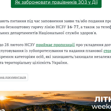
Як забронювати працівників ЗОЗ у Дії
ють питання під час заповнення заяви та/або подання пр
 на безкоштовну гарячу лінію НСЗУ
16-77
, а також за тел
ьних департаментів Національної служби здоров'я.
 до 28 лютого НСЗУ
приймає пропозиції
про укладення дог
луговування із зубопротезування та надання планової
сто
ремим категоріям осіб, які захищають/захищали незалежн
та територіальну цілісність України.
на документація