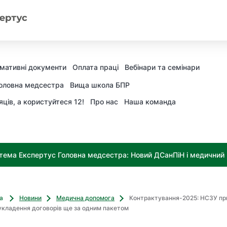
мативні документи
Оплата праці
Вебінари та семінари
оловна медсестра
Вища школа БПР
яців, а користуйтеся 12!
Про нас
Наша команда
тема Експертус Головна медсестра: Новий ДСанПіН і медичний к
ва
Новини
Медична допомога
Контрактування-2025: НСЗУ п
 укладення договорів ще за одним пакетом