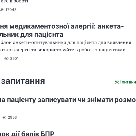
йте в роботі
17048
ня медикаментозної алергії: анкета-
льник для пацієнта
блон анкети-опитувальника для пацієнта для виявлення
зної алергії та використовуйте в роботі з пацієнтами
3501
 запитання
Усі питанн
а пацієнту записувати чи знімати розмо
2953
ок дії балів БПР