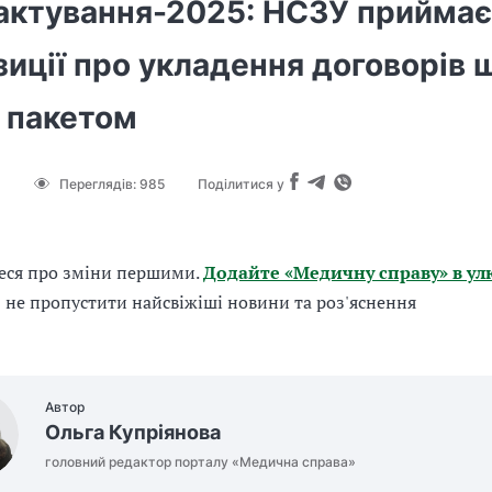
актування-2025: НСЗУ приймає
иції про укладення договорів 
 пакетом
Переглядів:
985
Поділитися у
еся про зміни першими.
Додайте «Медичну справу» в ул
б не пропустити найсвіжіші новини та роз'яснення
Автор
Ольга Купріянова
головний редактор порталу «Медична справа»