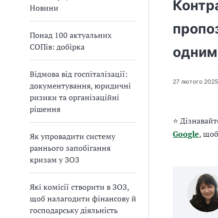
Контр
а
Новини
т
пропоз
и
Понад 100 актуальних
б
СОПів: добірка
а
одним
л
и
Відмова від госпіталізації:
Б
27 лютого 2025
документування, юридичні
П
ризики та організаційні
Р
рішення
⭐ Дізнавайт
Google
, що
Як упровадити систему
раннього запобігання
кризам у ЗОЗ
Які комісії створити в ЗОЗ,
щоб налагодити фінансову й
господарську діяльність