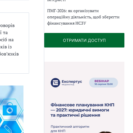
ПМГ-2026: як організувати
операційну діяльність, щоб зберегти
фінансування НСЗУ
оворів
ї та
сіб на
ОТРИМАТИ ДОСТУП
ків із
ов’язків