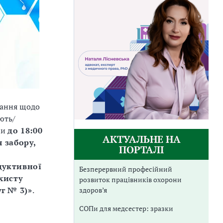
вання щодо
ють/
ни
до 18:00
АКТУАЛЬНЕ НА
 забору,
ПОРТАЛІ
дуктивної
Безперервний професійний
хисту
розвиток працівників охорони
уг № 3)»
.
здоров’я
СОПи для медсестер: зразки