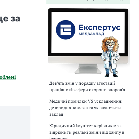
ще за
юблені
Дев’ять змін у порядку атестації
працівників сфери охорони здоров’я
Медичні помилки VS ускладнення:
де юридична межа та як захистити
заклад
Юридичний імунітет керівника: як
відрізнити реальні зміни від хайпу в
інтернеті