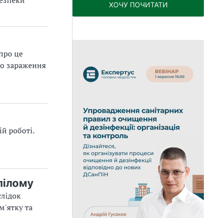
ХОЧУ ПОЧИТАТИ
про це
що зараження
й роботі.
пілому
слідок
м'ятку та