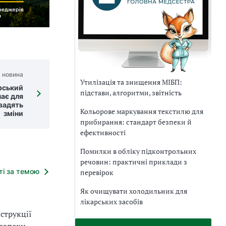
 новина
Утилізація та знищення МІБП:
рський
підстави, алгоритми, звітність
чає для
овадять
Кольорове маркування текстилю для
зміни
прибирання: стандарт безпеки й
ефективності
Помилки в обліку підконтрольних
речовин: практичні приклади з
тті за темою
перевірок
Як очищувати холодильник для
лікарських засобів
струкції
безпеки