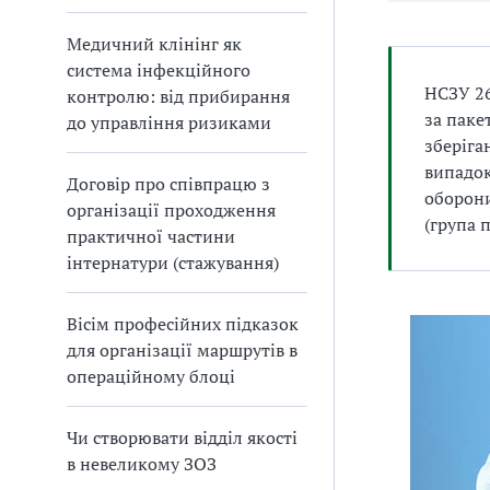
Медичний клінінг як
система інфекційного
НСЗУ 26
контролю: від прибирання
за паке
до управління ризиками
зберіга
випадок
Договір про співпрацю з
оборони
організації проходження
(група 
практичної частини
інтернатури (стажування)
Вісім професійних підказок
для організації маршрутів в
операційному блоці
Чи створювати відділ якості
в невеликому ЗОЗ