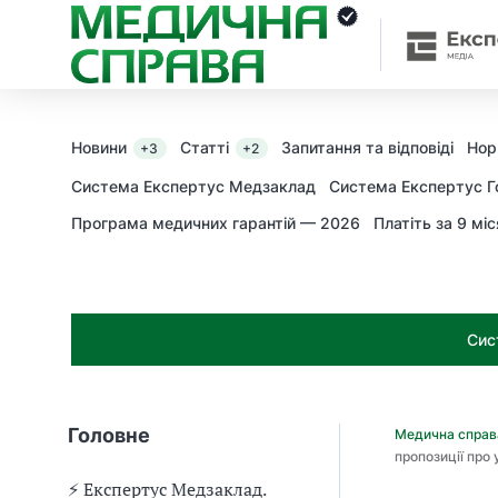
З
а
я
к
і
з
Новини
Статті
Запитання та відповіді
Нор
+3
+2
а
х
Система Експертус Медзаклад
Система Експертус Г
о
Програма медичних гарантій — 2026
Платіть за 9 міс
д
и
м
о
ж
Сис
н
а
о
т
Головне
Медична спра
р
пропозиції про
и
м
⚡️ Експертус Медзаклад.