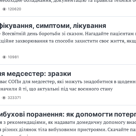
120620
нфікування, симптоми, лікування
— Всесвітній день боротьби зі сказом. Нагадайте пацієнтам 
кційне захворювання та способи захистити своє життя, як
10981
я медсестер: зразки
 вас СОПи для медсестер, які можуть знадобитися в щоденні
начили й ті, що актуальні під час воєнного стану
323371
ибухові поранення: як допомогти потер
 з рекомендаціями, як надавати домедичну допомогу вна
 різних ділянок тіла вибуховими пристроями. Скачайте па