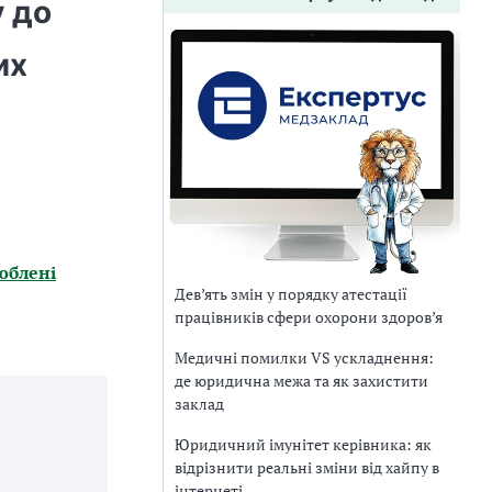
 до
их
юблені
Дев’ять змін у порядку атестації
працівників сфери охорони здоров’я
Медичні помилки VS ускладнення:
де юридична межа та як захистити
заклад
Юридичний імунітет керівника: як
відрізнити реальні зміни від хайпу в
інтернеті