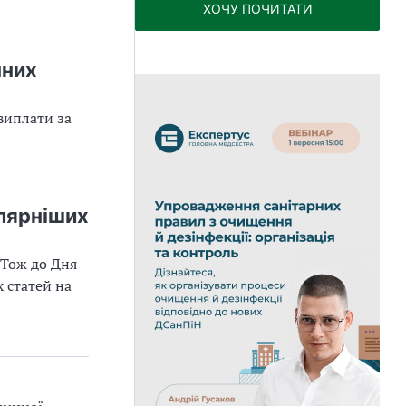
ХОЧУ ПОЧИТАТИ
чних
виплати за
улярніших
 Тож до Дня
 статей на