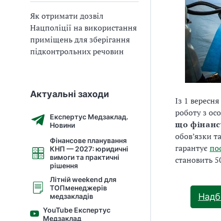
Як отримати дозвіл
Нацполіції на використання
приміщень для зберігання
підконтрольних речовин
Актуальні заходи
Із 1 вересн
роботу з ос
Експертус Медзаклад.
що фінанс
Новини
обов’язки т
Фінансове планування
гарантує
по
КНП — 2027: юридичні
вимоги та практичні
становить 5
рішення
Літній weekend для
ТОПменеджерів
Надб
медзакладів
YouTube Експертус
Медзаклад