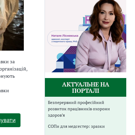
авки за
організацій,
конують
АКТУАЛЬНЕ НА
ПОРТАЛІ
авки
Безперервний професійний
розвиток працівників охорони
здоров’я
чувати
СОПи для медсестер: зразки