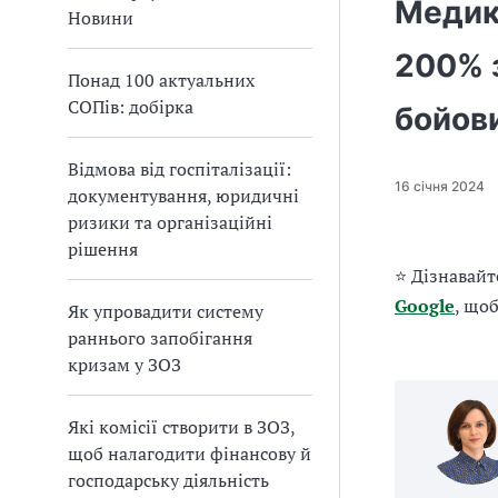
Медик
а
Новини
т
200% з
и
Понад 100 актуальних
б
СОПів: добірка
а
бойови
л
и
Відмова від госпіталізації:
Б
16 січня 2024
документування, юридичні
П
ризики та організаційні
Р
рішення
⭐ Дізнавайт
Google
, що
Як упровадити систему
раннього запобігання
кризам у ЗОЗ
Які комісії створити в ЗОЗ,
щоб налагодити фінансову й
господарську діяльність