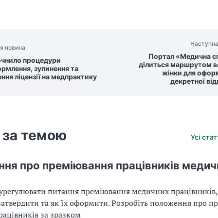
Наступна
я новина
Портал «Медична с
чнило процедури
ділиться маршрутом ва
рмлення, зупинення та
жінки для офор
ння ліцензії на медпрактику
декретної ві
 за темою
Усі ста
ня про преміювання працівників медич
к урегулювати питання преміювання медичних працівників, 
атвердити та як їх оформити. Розробіть положення про п
ацівників за зразком