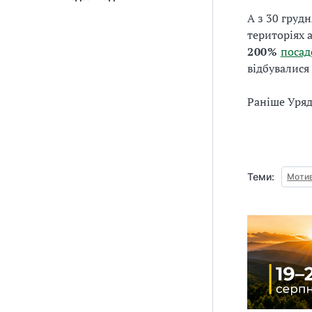
А з 30 груд
територіях 
200%
посад
відбувалися
Раніше Уря
Теми:
Мотив