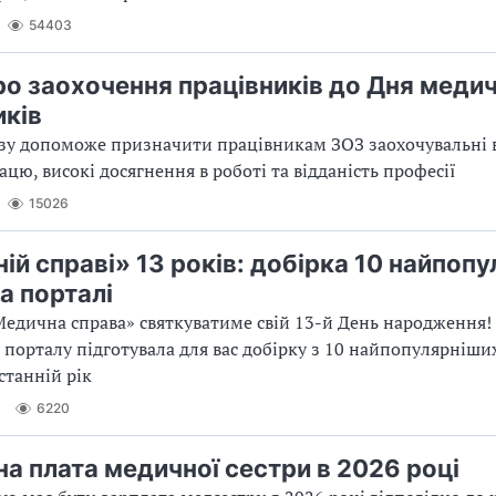
54403
ро заохочення працівників до Дня меди
иків
зу допоможе призначити працівникам ЗОЗ заохочувальні 
ацю, високі досягнення в роботі та відданість професії
15026
ій справі» 13 років: добірка 10 найпоп
а порталі
Медична справа» святкуватиме свій 13-й День народження!
порталу підготувала для вас добірку з 10 найпопулярніших
станній рік
6220
на плата медичної сестри в 2026 році