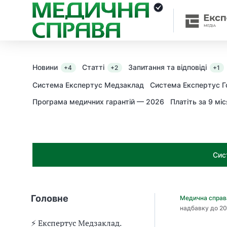
З
а
я
к
і
з
Новини
Статті
Запитання та відповіді
+4
+2
+1
а
х
Система Експертус Медзаклад
Система Експертус Г
о
Програма медичних гарантій — 2026
Платіть за 9 міс
д
и
м
о
ж
Сис
н
а
о
т
Головне
Медична спра
р
надбавку до 20
и
м
⚡️ Експертус Медзаклад.