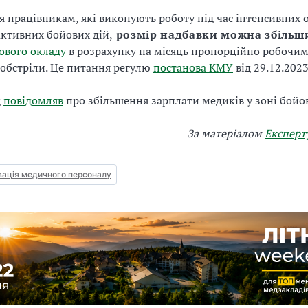
ня працівникам, які виконують роботу під час інтенсивних о
активних бойових дій,
розмір надбавки можна збільш
ового окладу
в розрахунку на місяць пропорційно робочим
 обстріли. Це питання регулю
постанова КМУ
від 29.12.202
д
повідомляв
про збільшення зарплати медиків у зоні бойов
За матеріалом
Експерт
ація медичного персоналу