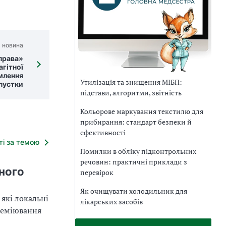
 новина
права»
гітної
млення
Утилізація та знищення МІБП:
дпустки
підстави, алгоритми, звітність
Кольорове маркування текстилю для
прибирання: стандарт безпеки й
ефективності
тті за темою
Помилки в обліку підконтрольних
речовин: практичні приклади з
ного
перевірок
Як очищувати холодильник для
які локальні
лікарських засобів
реміювання