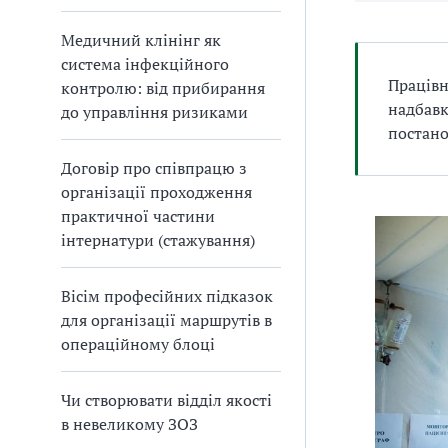
Медичний клінінг як
система інфекційного
Працівн
контролю: від прибирання
надбавк
до управління ризиками
постано
Договір про співпрацю з
організації проходження
практичної частини
інтернатури (стажування)
Вісім професійних підказок
для організації маршрутів в
операційному блоці
Чи створювати відділ якості
в невеликому ЗОЗ