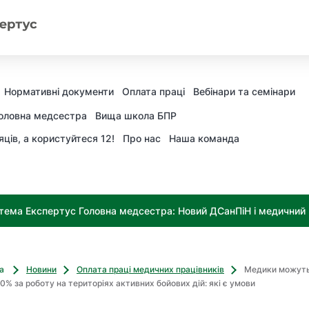
Нормативні документи
Оплата праці
Вебінари та семінари
оловна медсестра
Вища школа БПР
яців, а користуйтеся 12!
Про нас
Наша команда
тема Експертус Головна медсестра: Новий ДСанПіН і медичний к
ва
Новини
Оплата праці медичних працівників
Медики можуть
0% за роботу на територіях активних бойових дій: які є умови