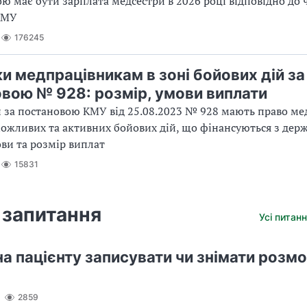
кою має бути зарплата медсестри в 2026 році відповідно до
КМУ
176245
и медпрацівникам в зоні бойових дій за
вою № 928: розмір, умови виплати
 за постановою КМУ від 25.08.2023 № 928 мають право м
можливих та активних бойових дій, що фінансуються з дер
ови та розмір виплат
15831
 запитання
Усі питанн
а пацієнту записувати чи знімати розмо
2859