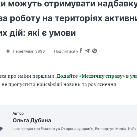
и можуть отримувати надбавку
а роботу на територіях активн
х дій: які є умови
Переглядів:
3893
Поділитися у
еся про зміни першими.
Додайте «Медичну справу» в ул
б не пропустити найсвіжіші новини та роз'яснення
Автор
Ольга Дубина
шеф-редактор Експертус Охорона здоров'я, Експертус Медіа, Київ