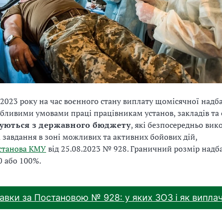
я 2023 року на час воєнного стану виплату щомісячної надб
обливими умовами праці працівникам установ, закладів та 
уються з державного бюджету
, які безпосередньо ви
а завдання в зоні можливих та активних бойових дій,
станова КМУ
від 25.08.2023 № 928. Граничний розмір надб
0 або 100%.
авки за Постановою № 928: у яких ЗОЗ і як випла