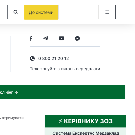
До системи
0 800 21 20 12
Телефонуйте з питань передплати
лінінг →
 отримувати
⚡️ КЕРІВНИКУ ЗОЗ
Система Експертус Медзаклад