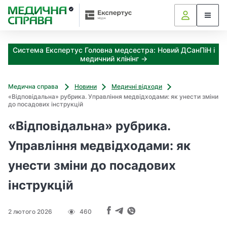
З
а
я
к
Система Експертус Головна медсестра: Новий ДСанПіН і
і
медичний клінінг →
з
а
х
Медична справа
Новини
Медичні відходи
о
«Відповідальна» рубрика. Управління медвідходами: як унести зміни
д
до посадових інструкцій
и
«Відповідальна» рубрика.
м
о
Управління медвідходами: як
ж
н
унести зміни до посадових
а
о
інструкцій
т
р
и
2 лютого 2026
460
м