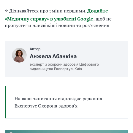
а
т
⭐ Дізнавайтеся про зміни першими.
Додайте
и
«Медичну справу» в улюблені Google
, щоб не
б
пропустити найсвіжіші новини та роз'яснення
а
л
и
Б
Автор
П
Анжела Абанкіна
Р
експерт з охорони здоров’я Цифрового
видавництва Експертус, Київ
На ваші запитання відповідає редакція
Експертус Охорона здоров'я