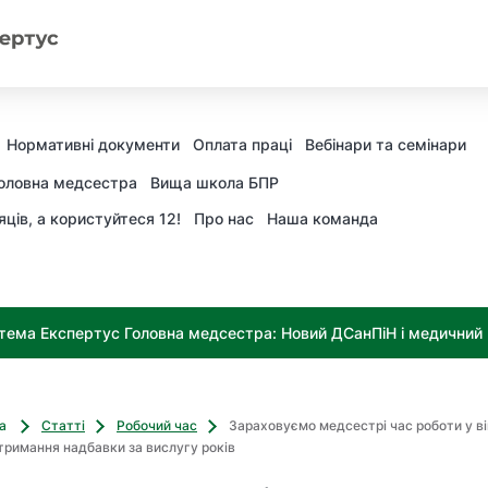
Нормативні документи
Оплата праці
Вебінари та семінари
оловна медсестра
Вища школа БПР
яців, а користуйтеся 12!
Про нас
Наша команда
тема Експертус Головна медсестра: Новий ДСанПіН і медичний к
ва
Статті
Робочий час
Зараховуємо медсестрі час роботи у в
отримання надбавки за вислугу років