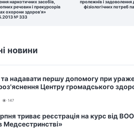
ення наркотичних засобів,
пролежнів і задоволення
опних речовин і прекурсорів
фізіологічних потреб п
дах охорони здоров’я»
05.2013 № 333
ні новини
и та надавати першу допомогу при ураже
 роз'яснення Центру громадського здор
147
ерпня триває реєстрація на курс від ВО
в Медсестринстві»