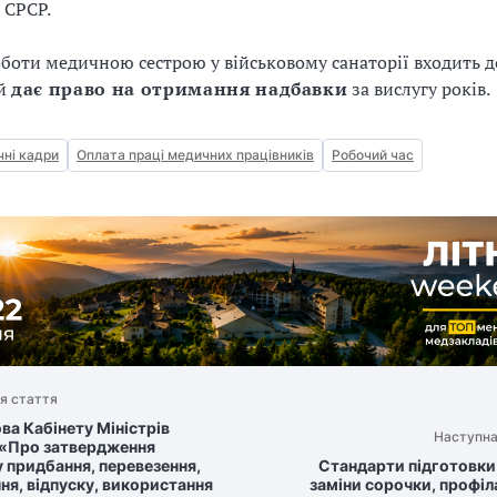
 СРСР.
оботи медичною сестрою у військовому санаторії входить д
ий
дає право на отримання надбавки
за вислугу рок
ні кадри
Оплата праці медичних працівників
Робочий час
я стаття
ва Кабінету Міністрів
Наступна
 «Про затвердження
 придбання, перевезення,
Стандарти підготовки 
ння, відпуску, використання
заміни сорочки, профіл