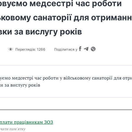
овуємо медсестрі час роботи
ьковому санаторії для отриман
ки за вислугу років
Переглядів:
1266
Поділитися у
уємо медсестрі час роботи у військовому санаторії для от
и за вислугу років
плати працівникам ЗОЗ
чати пам'ятку