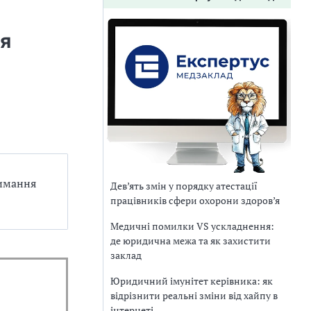
ня
римання
Дев’ять змін у порядку атестації
працівників сфери охорони здоров’я
Медичні помилки VS ускладнення:
де юридична межа та як захистити
заклад
Юридичний імунітет керівника: як
відрізнити реальні зміни від хайпу в
інтернеті