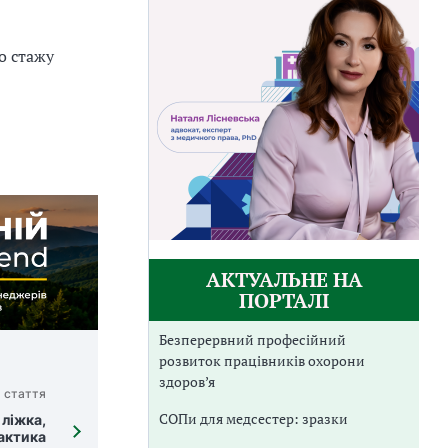
о стажу
ів.
АКТУАЛЬНЕ НА
ПОРТАЛІ
Безперервний професійний
розвиток працівників охорони
здоров’я
 стаття
СОПи для медсестер: зразки
ліжка,
актика