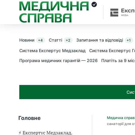
З
а
я
к
і
з
Новини
Статті
Запитання та відповіді
+4
+2
+1
а
х
Система Експертус Медзаклад
Система Експертус Г
о
Програма медичних гарантій — 2026
Платіть за 9 міс
д
и
м
о
ж
Сис
н
а
о
т
Головне
Медична спра
р
санаторії для 
и
м
⚡️ Експертус Медзаклад.