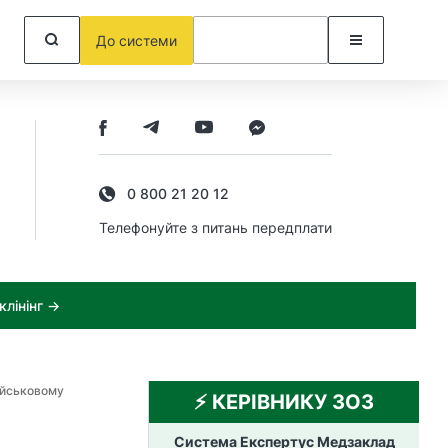
До системи
0 800 21 20 12
Телефонуйте з питань передплати
лінінг →
ійськовому
⚡️ КЕРІВНИКУ ЗОЗ
Система Експертус Медзаклад