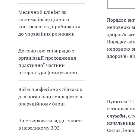
Медичний клінінг як
система інфекційного
Порядок вип
контролю: від прибирання
неповною в
до управління ризиками
здоров’я за
Порядку вип
неповною в
Договір про співпрацю з
здоров’я» ві
організації проходження
практичної частини
інтернатури (стажування)
Вісім професійних підказок
для організації маршрутів в
Пунктом 4 П
операційному блоці
встановленн
служби
, сл
Чи створювати відділ якості
начальницьк
в невеликому ЗОЗ
Силах, інши