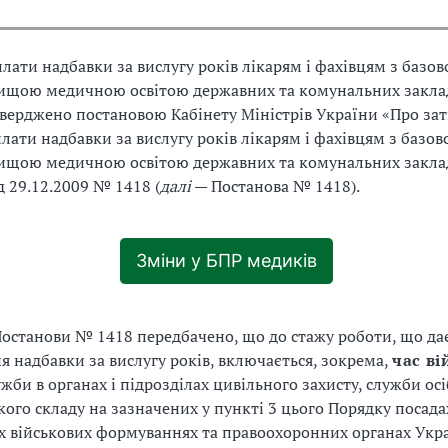
лати надбавки за вислугу років лікарям і фахівцям з базов
ищою медичною освітою державних та комунальних закла
тверджено постановою Кабінету Міністрів України «Про за
лати надбавки за вислугу років лікарям і фахівцям з базов
ищою медичною освітою державних та комунальних закла
д 29.12.2009 № 1418 (
далі
— Постанова № 1418).
Зміни у БПР медиків
останови № 1418 передбачено, що до стажу роботи, що да
я надбавки за вислугу років, включається, зокрема,
час ві
ужби в органах і підрозділах цивільного захисту, служби осі
ого складу на зазначених у пункті 3 цього Порядку посада
х військових формуваннях та правоохоронних органах Укра