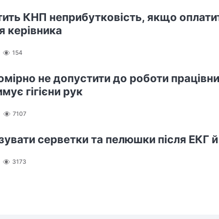
тить КНП неприбутковість, якщо оплати
я керівника
154
омірно не допустити до роботи працівни
мує гігієни рук
7107
ізувати серветки та пелюшки після ЕКГ 
3173