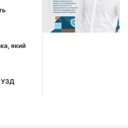
ть
ка, який
й УЗД