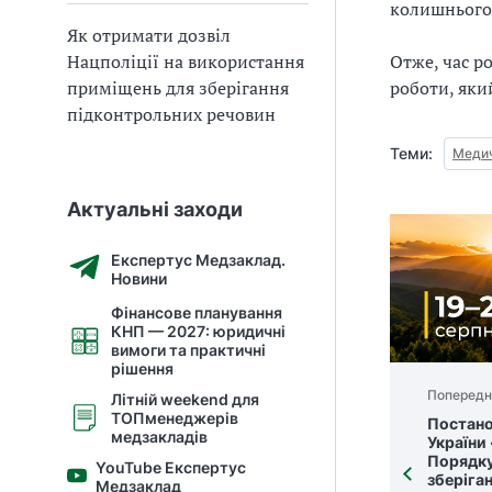
колишнього
Як отримати дозвіл
Нацполіції на використання
Отже, час р
приміщень для зберігання
роботи, як
підконтрольних речовин
Теми:
Медич
Актуальні заходи
Експертус Медзаклад.
Новини
Фінансове планування
КНП — 2027: юридичні
вимоги та практичні
рішення
Попередн
Літній weekend для
ТОПменеджерів
Постано
медзакладів
України
Порядку
YouTube Експертус
зберіга
Медзаклад