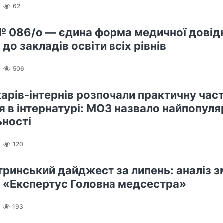
62
 086/о — єдина форма медичної довід
до закладів освіти всіх рівнів
506
карів-інтернів розпочали практичну час
я в інтернатурі: МОЗ назвало найпопуля
ьності
120
ринський дайджест за липень: аналіз зм
 «Експертус Головна медсестра»
193