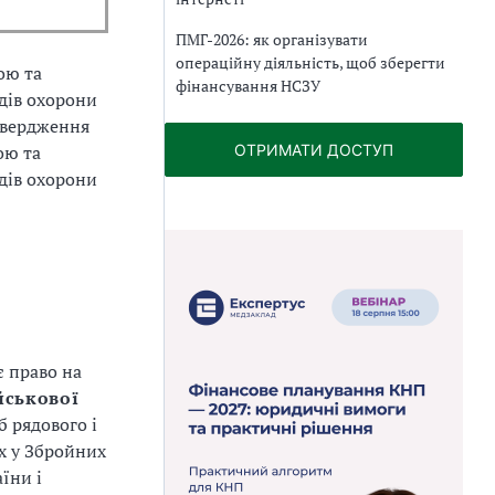
ПМГ-2026: як організувати
операційну діяльність, щоб зберегти
ою та
фінансування НСЗУ
дів охорони
твердження
ОТРИМАТИ ДОСТУП
ою та
дів охорони
є право на
йськової
б рядового і
х у Збройних
їни і