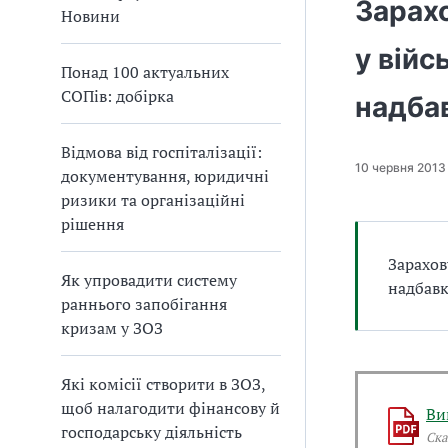
Зарах
а
Новини
т
у війс
и
Понад 100 актуальних
б
СОПів: добірка
а
надбав
л
и
Відмова від госпіталізації:
Б
10 червня 2013
документування, юридичні
П
ризики та організаційні
Р
рішення
Зарахов
Як упровадити систему
надбавк
раннього запобігання
кризам у ЗОЗ
Які комісії створити в ЗОЗ,
щоб налагодити фінансову й
Ви
господарську діяльність
Ска