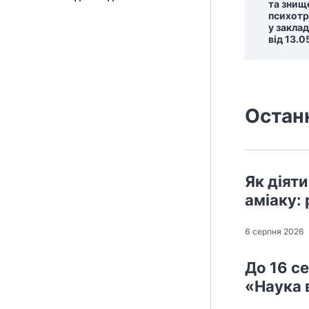
та знищ
психотр
у закла
від 13.
Остан
Як діят
аміаку:
6 серпня 2026
До 16 с
«Наука 