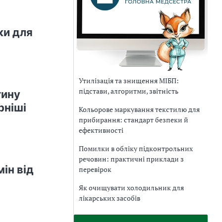
ки для
Утилізація та знищення МІБП:
підстави, алгоритми, звітність
тину
рніші
Кольорове маркування текстилю для
прибирання: стандарт безпеки й
ефективності
Помилки в обліку підконтрольних
речовин: практичні приклади з
ін від
перевірок
Як очищувати холодильник для
лікарських засобів