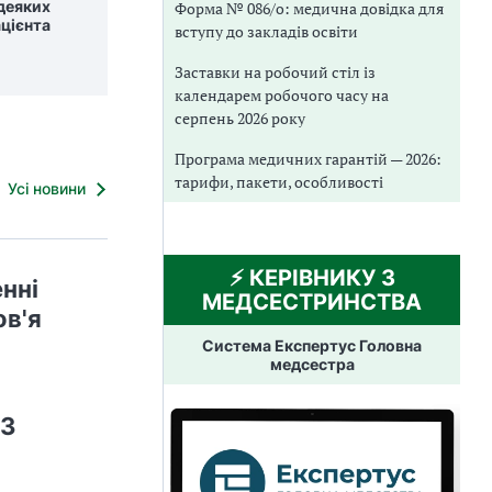
 деяких
Форма № 086/о: медична довідка для
ацієнта
вступу до закладів освіти
Заставки на робочий стіл із
календарем робочого часу на
серпень 2026 року
Програма медичних гарантій — 2026:
тарифи, пакети, особливості
Усі новини
⚡️ КЕРІВНИКУ З
нні
МЕДСЕСТРИНСТВА
ов'я
Система Експертус Головна
медсестра
ОЗ