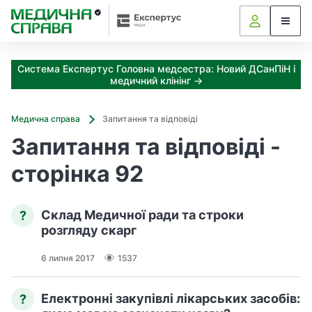
З
а
я
к
Система Експертус Головна медсестра: Новий ДСанПіН і
і
медичний клінінг →
з
а
х
Медична справа
Запитання та відповіді
о
Запитання та відповіді -
д
и
сторінка 92
м
о
ж
Склад Медичної ради та строки
?
н
розгляду скарг
а
о
6 липня 2017
1537
т
р
и
Електронні закупівлі лікарських засобів:
?
м