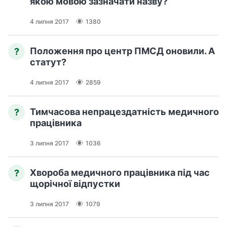
якою мовою зазначати назву?
а
т
4 липня 2017
1380
и
б
а
Положення про центр ПМСД оновили. А
?
л
статут?
и
Б
4 липня 2017
2859
П
Р
Тимчасова непрацездатність медичного
?
працівника
3 липня 2017
1036
Хвороба медичного працівника під час
?
щорічної відпустки
3 липня 2017
1079