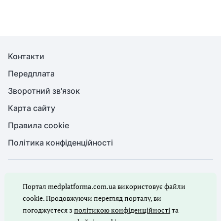
Контакти
Передплата
Зворотний зв'язок
Карта сайту
Правила cookie
Політика конфіденційності
© Медична справа, 2026. Усі права захищено
Портал medplatforma.com.ua використовує файли
Повне або часткове копіювання будь-яких матеріалів порталу,
цитування, публікація їх анотованих оглядів допускаються лише
cookie. Продовжуючи перегляд порталу, ви
з письмового дозволу редакції порталу.
погоджуєтеся з
політикою конфіденційності
та