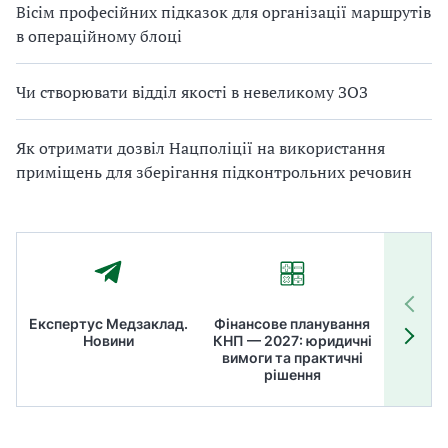
Вісім професійних підказок для організації маршрутів
в операційному блоці
Чи створювати відділ якості в невеликому ЗОЗ
Як отримати дозвіл Нацполіції на використання
приміщень для зберігання підконтрольних речовин
Експертус Медзаклад.
Фінансове планування
Літні
Новини
КНП — 2027: юридичні
ТОП
вимоги та практичні
ме
рішення