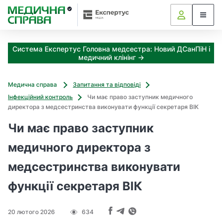
З
а
я
к
Система Експертус Головна медсестра: Новий ДСанПіН і
і
медичний клінінг →
з
а
х
Медична справа
Запитання та відповіді
о
Інфекційний контроль
Чи має право заступник медичного
д
директора з медсестринства виконувати функції секретаря ВІК
и
м
Чи має право заступник
о
ж
медичного директора з
н
медсестринства виконувати
а
о
функції секретаря ВІК
т
р
и
20 лютого 2026
634
м