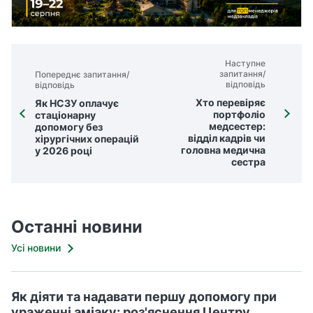
Наступне
запитання/
Попереднє запитання/
відповідь
відповідь
Хто перевіряє
Як НСЗУ оплачує
портфоліо
стаціонарну
медсестер:
допомогу без
відділ кадрів чи
хірургічних операцій
головна медична
у 2026 році
сестра
Останні новини
Усі новини
Як діяти та надавати першу допомогу при
ураженні аміаку: роз'яснення Центру