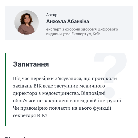
а
т
Автор
и
Анжела Абанкіна
б
а
експерт з охорони здоров’я Цифрового
видавництва Експертус, Київ
л
и
Б
П
Р
Запитання
Під час перевірки з’ясувалося, що протоколи
засідань ВІК веде заступник медичного
директора з медсестринства. Відповідні
обов’язки не закріплені в посадовій інструкції.
Чи правомірно покласти на нього функції
секретаря ВІК?