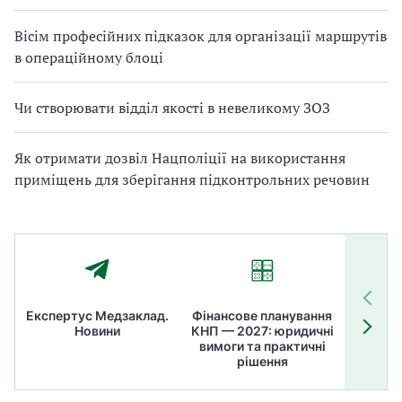
Вісім професійних підказок для організації маршрутів
в операційному блоці
Чи створювати відділ якості в невеликому ЗОЗ
Як отримати дозвіл Нацполіції на використання
приміщень для зберігання підконтрольних речовин
Експертус Медзаклад.
Фінансове планування
Літні
Новини
КНП — 2027: юридичні
ТОП
вимоги та практичні
ме
рішення