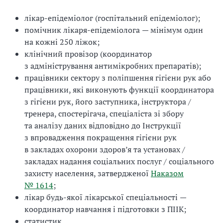
лікар-епідеміолог (госпітальний епідеміолог);
помічник лікаря-епідеміолога
— мінімум один
на кожні 250 ліжок;
клінічний провізор (координатор
з адміністрування антимікробних препаратів);
працівники сектору з поліпшення гігієни рук або
працівники, які виконують функції координатора
з гігієни рук, його заступника, інструктора /
тренера, спостерігача, спеціаліста зі збору
та аналізу даних відповідно до Інструкції
з впровадження покращення гігієни рук
в закладах охорони здоров’я та установах /
закладах надання соціальних послуг / соціального
захисту населення, затвердженої
Наказом
№ 1614
;
лікар будь-якої лікарської спеціальності
—
координатор навчання і підготовки з ПІІК;
статистик.