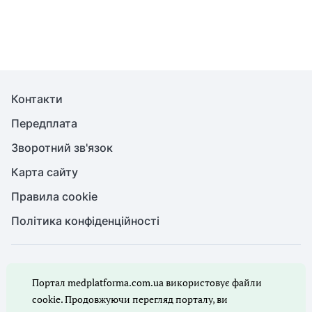
Контакти
Передплата
Зворотний зв'язок
Карта сайту
Правила cookie
Політика конфіденційності
© Медична справа, 2026. Усі права захищено
Портал medplatforma.com.ua використовує файли
Повне або часткове копіювання будь-яких матеріалів порталу,
цитування, публікація їх анотованих оглядів допускаються лише
cookie. Продовжуючи перегляд порталу, ви
з письмового дозволу редакції порталу.