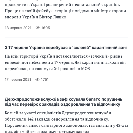
проводити в Україні розширений неонатальний скринінг.
Про це на своїй фейсбук-сторінці повідомив міністр охорони
здоров’я України Віктор Ляшко
18 червня 2021
1605
З 17 червня Україна перебуває в "зеленій" карантинній зоні
На всій території України встановлюється «зелений» рівень
епідемічної небезпеки з 17 червня. Які карантинні заходи він
передбачає, на своєму сайті розповіло МОЗ
17 червня 2021
1751
Держпродспоживслужба зафіксувала багато порушень
під час перевірок закладів оздоровлення та відпочинку
Комісії за участі спеціалістів Держпродспоживслужби
обстежили 142 заклади оздоровлення та відпочинку.
Порушення вимог санітарного законодавства виявили у 42-х із
них, або майже в кожному третьому закладі