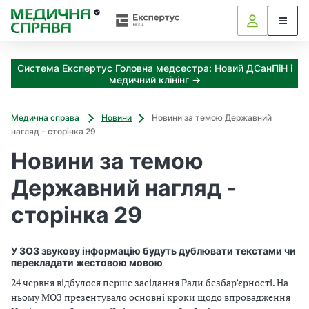
З
а
я
к
Система Експертус Головна медсестра: Новий ДСанПіН і
і
медичний клінінг →
з
а
х
Медична справа
Новини
Новини за темою Державний
о
нагляд - сторінка 29
д
Новини за темою
и
м
Державний нагляд -
о
ж
сторінка 29
н
а
о
У ЗОЗ звукову інформацію будуть дублювати текстами чи
т
перекладати жестовою мовою
р
24 червня відбулося перше засідання Ради безбар’єрності. На
и
ньому МОЗ презентувало основні кроки щодо впровадження
м