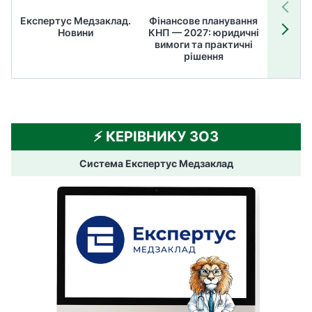
Експертус Медзаклад.
Фінансове планування
Літні
Новини
КНП — 2027: юридичні
ТОП
вимоги та практичні
ме
рішення
⚡️ КЕРІВНИКУ ЗОЗ
Система Експертус Медзаклад