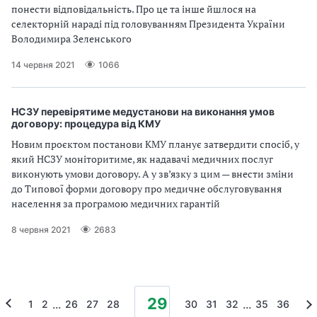
понести відповідальність. Про це та інше йшлося на
селекторній нараді під головуванням Президента України
Володимира Зеленського
14 червня 2021
1066
НСЗУ перевірятиме медустанови на виконання умов
договору: процедура від КМУ
Новим проєктом постанови КМУ планує затвердити спосіб, у
який НСЗУ моніторитиме, як надавачі медичних послуг
виконують умови договору. А у зв’язку з цим — внести зміни
до Типової форми договору про медичне обслуговування
населення за програмою медичних гарантій
8 червня 2021
2683
29
...
...
1
2
26
27
28
30
31
32
35
36