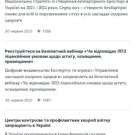
Національної стратегії зі створення безбар’єрного простору в
а
Україні на 2021—2022 роки. Серед них — створити безбар’єрні
т
умови для осіб із порушеннями слуху в усіх закладах охорони
и
здоров’я
б
а
30 червня 2021
1558
л
и
Б
Реєструйтеся на безплатний вебінар «Чи відповідає ЛПЗ
П
ліцензійним умовам щодо штату, оснащення,
Р
приміщення»
Цифрове видавництво Експертус та журнал «Управління
закладом охорони здоров'я» запрошують на безплатний
вебінар «Чи відповідає ЛПЗ ліцензійним умовам щодо штату,
оснащення, приміщення»
30 червня 2021
1597
Центри контролю та профілактики хвороб влітку
запрацюють в Україні
В Україні розпочинається трансформація системи