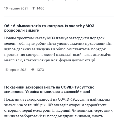
16 червня 2021
1460
Обіг біоімплантатів та контроль їх якості: у МОЗ
розробили вимоги
Новим проєктом наказу МОЗ планує затвердити порядок
ведення обліку виробників та уповноважених представників,
відповідальних за введення в обіг біоімплантатів, порядок
проведення контролю якості в закладі, який надає анатомічні
матеріали, а також чотири нові форми документації
15 червня 2021
1373
Показники захворюваність на COVID-19 суттєво
знизились, Україна опинилася в «зеленій» зоні
Показники захворюваності на COVID-19 досягли найнижчих
значень за останній рік. 109 закладів охорони здоров’я уже
створили перші електронні лікарняні. Чиновники, через яких
виникла заборгованість перед медпрацівниками, мають