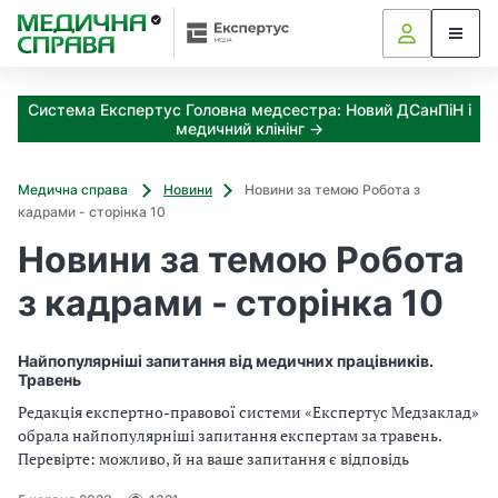
З
а
я
к
Система Експертус Головна медсестра: Новий ДСанПіН і
і
медичний клінінг →
з
а
х
Медична справа
Новини
Новини за темою Робота з
о
кадрами - сторінка 10
д
Новини за темою Робота
и
м
з кадрами - сторінка 10
о
ж
н
Найпопулярніші запитання від медичних працівників.
а
Травень
о
Редакція експертно-правової системи «Експертус Медзаклад»
т
обрала найпопулярніші запитання експертам за травень.
р
Перевірте: можливо, й на ваше запитання є відповідь
и
м