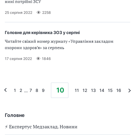
нині потрібні ЗСУ
25 серпня 2022
2258
Головне для керівника ЗОЗ у серпні
Читайте свіжий номер журналу «Управління закладом
охорони здоров’я» за серпень
17 серпня 2022
1846
10
...
1
2
7
8
9
11
12
13
14
15
16
Головне
⚡️ Експертус Медзаклад. Новини