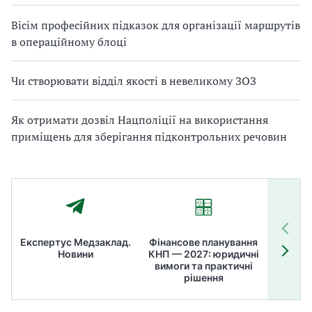
Вісім професійних підказок для організації маршрутів
в операційному блоці
Чи створювати відділ якості в невеликому ЗОЗ
Як отримати дозвіл Нацполіції на використання
приміщень для зберігання підконтрольних речовин
Експертус Медзаклад.
Фінансове планування
Літні
Новини
КНП — 2027: юридичні
ТОП
вимоги та практичні
ме
рішення