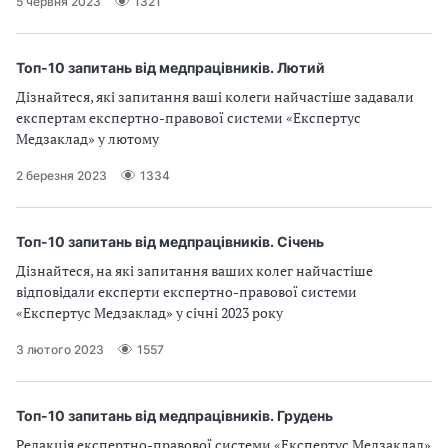
5 червня 2023
1321
а
т
и
Топ-10 запитань від медпрацівників. Лютий
б
а
Дізнайтеся, які запитання ваші колеги найчастіше задавали
л
експертам експертно-правової системи «Експертус
и
Медзаклад» у лютому
Б
2 березня 2023
1334
П
Р
Топ-10 запитань від медпрацівників. Січень
Дізнайтеся, на які запитання ваших колег найчастіше
відповідали експерти експертно-правової системи
«Експертус Медзаклад» у січні 2023 року
3 лютого 2023
1557
Топ-10 запитань від медпрацівників. Грудень
Редакція експертно-правової системи «Експертус Медзаклад»