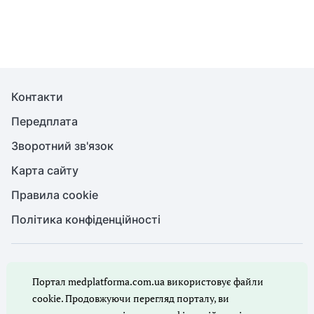
Контакти
Передплата
Зворотний зв'язок
Карта сайту
Правила cookie
Політика конфіденційності
© Медична справа, 2026. Усі права захищено
Портал medplatforma.com.ua використовує файли
Повне або часткове копіювання будь-яких матеріалів порталу,
цитування, публікація їх анотованих оглядів допускаються лише
cookie. Продовжуючи перегляд порталу, ви
з письмового дозволу редакції порталу.