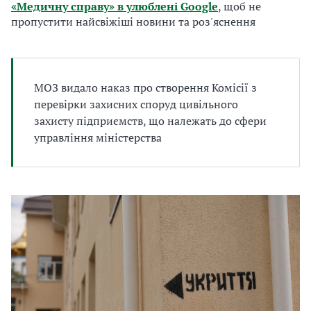
«Медичну справу» в улюблені Google
, щоб не
а
пропустити найсвіжіші новини та роз'яснення
т
и
б
а
л
МОЗ видало наказ про створення Комісії з
и
перевірки захисних споруд цивільного
Б
захисту підприємств, що належать до сфери
П
управління міністерства
Р