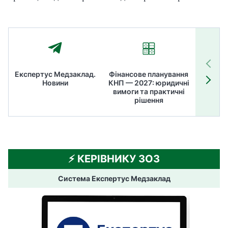
Експертус Медзаклад.
Фінансове планування
Літні
Новини
КНП — 2027: юридичні
ТОП
вимоги та практичні
ме
рішення
⚡️ КЕРІВНИКУ ЗОЗ
Система Експертус Медзаклад