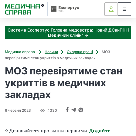
З
а
я
к
Система Експертус Головна медсестра: Новий ДСанПіН і
і
медичний клінінг →
з
а
х
Медична справа
Новини
Охорона праці
МОЗ
о
перевірятиме стан укриттів в медичних закладах
д
МОЗ перевірятиме стан
и
м
укриттів в медичних
о
ж
закладах
н
а
о
6 червня 2023
4330
т
р
и
⭐ Дізнавайтеся про зміни першими.
Додайте
м