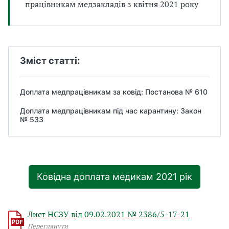
працівникам медзакладів з квітня 2021 року
а
т
и
б
а
л
Зміст статті:
и
Б
П
Доплата медпрацівникам за ковід: Постанова № 610
Р
Доплата медпрацівникам під час карантину: Закон
№ 533
Ковідна доплата медикам 2021 рік
Лист НСЗУ від 09.02.2021 № 2386/5-17-21
Переглянути