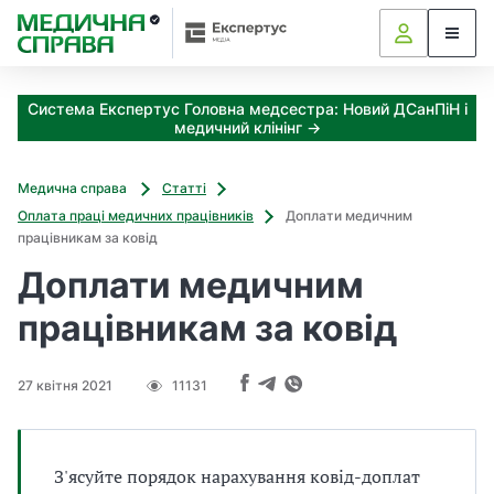
З
а
я
к
Система Експертус Головна медсестра: Новий ДСанПіН і
і
медичний клінінг →
з
а
х
Медична справа
Статті
о
Оплата праці медичних працівників
Доплати медичним
д
працівникам за ковід
и
Доплати медичним
м
о
працівникам за ковід
ж
н
а
27 квітня 2021
11131
о
т
р
и
З'ясуйте порядок нарахування ковід-доплат
м