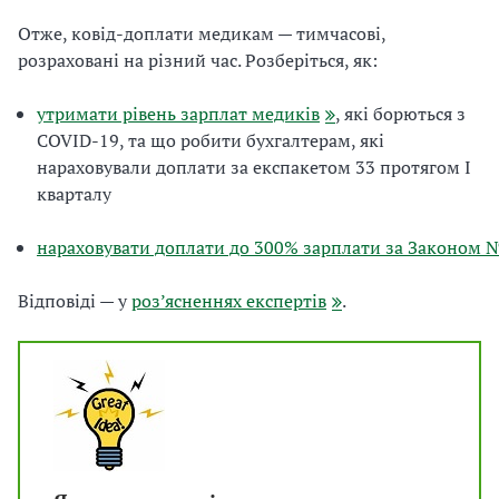
Отже, ковід-доплати
медикам
— тимчасові,
розраховані на різний час. Розберіться, як:
утримати рівень зарплат медиків
, які борються з
COVID-19, та що робити бухгалтерам, які
нараховували доплати за
експакетом 33
протягом I
кварталу
нараховувати доплати до 300% зарплати за Законом 
Відповіді —
у
роз’ясненнях експертів
.