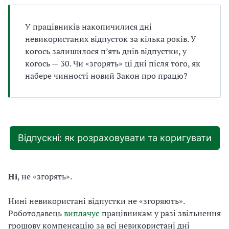
а
т
У працівників накопичилися дні
и
б
невикористаних відпусток за кілька років. У
а
когось залишилося п’ять днів відпустки, у
л
когось — 30. Чи «згорять» ці дні після того, як
и
набере чинності новий Закон про працю?
Б
П
Р
Відпускні: як розраховувати та коригувати
Ні
, не «згорять».
Нині невикористані відпустки не «згоряють».
Роботодавець
виплачує
працівникам у разі звільнення
грошову компенсацію за всі невикористані дні