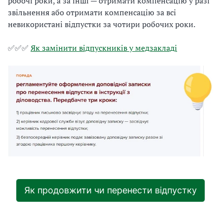
робочі роки, а за інші — отримати компенсацію у разі
звільнення або отримати компенсацію за всі
невикористані відпустки за чотири робочих роки.
✅✅✅
Як замінити відпускників у медзакладі
Як продовжити чи перенести відпустку