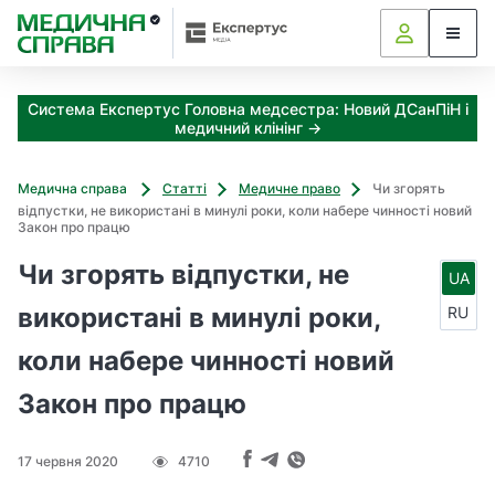
З
а
я
к
Система Експертус Головна медсестра: Новий ДСанПіН і
і
медичний клінінг →
з
а
х
Медична справа
Статті
Медичне право
Чи згорять
о
відпустки, не використані в минулі роки, коли набере чинності новий
д
Закон про працю
и
Чи згорять відпустки, не
м
UA
о
використані в минулі роки,
RU
ж
н
коли набере чинності новий
а
о
Закон про працю
т
р
и
17 червня 2020
4710
м