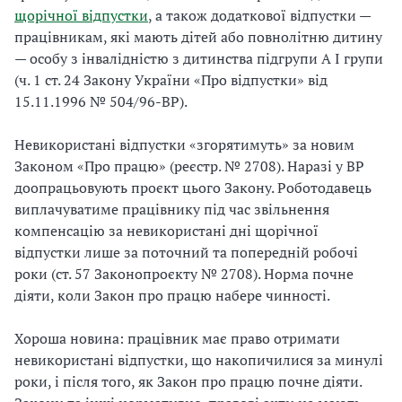
щорічної відпустки
, а також додаткової відпустки —
працівникам, які мають дітей або повнолітню дитину
— особу з інвалідністю з дитинства підгрупи А І групи
(ч. 1 ст. 24 Закону України «Про відпустки» від
15.11.1996 № 504/96-ВР).
Невикористані відпустки «згорятимуть» за новим
Законом «Про працю» (реєстр. № 2708). Наразі у ВР
доопрацьовують проєкт цього Закону. Роботодавець
виплачуватиме працівнику під час звільнення
компенсацію за невикористані дні щорічної
відпустки лише за поточний та попередній робочі
роки (ст. 57 Законопроєкту № 2708). Норма почне
діяти, коли Закон про працю набере чинності.
Хороша новина: працівник має право отримати
невикористані відпустки, що накопичилися за минулі
роки, і після того, як Закон про працю почне діяти.