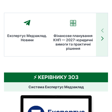
Експертус Медзаклад.
Фінансове планування
Літні
Новини
КНП — 2027: юридичні
ТОП
вимоги та практичні
ме
рішення
⚡️ КЕРІВНИКУ ЗОЗ
Система Експертус Медзаклад