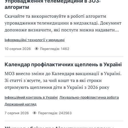
Упровадження телемедицини в ЗОЗ:
а
алгоритм
т
и
Скачайте та використовуйте в роботі алгоритм
б
упровадження телемедицини в медзакладі. Документ
а
допоможе визначити, які послуги можна надавати
л
дистанційно
и
Інформаційні технології у медицині
Б
10 серпня 2026
Переглядів: 1462
П
Р
Календар профілактичних щеплень в Україні
МОЗ внесло зміни до Календаря вакцинації в Україні.
Зі статті з'ясуєте, за чий кошт та в які строки
отримують щеплення діти в Україні з 2026 року
Інфекційний контроль в Україні
Лікувально-профілактична робота
Державний нагляд
7 серпня 2026
Переглядів: 242563