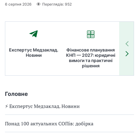
6 серпня 2026
Переглядів: 952
Експертус Медзаклад.
Фінансове планування
Літні
Новини
КНП — 2027: юридичні
ТОП
вимоги та практичні
ме
рішення
Головне
⚡️ Експертус Медзаклад. Новини
Понад 100 актуальних СОПів: добірка