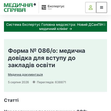
З
а
я
к
Система Експертус Головна медсестра: Новий ДСанПіН і
і
медичний клінінг →
з
а
х
о
Портал Медична справа П
Форма № 086/о: медична
д
и
довідка для вступу до
м
закладів освіти
о
ж
Медична документація
н
5 серпня 2026
Переглядів: 638871
а
о
т
р
Статті
и
м