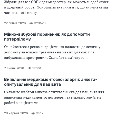
Зібрали для вас СОПи для медсестер, які можуть знадобитися
в щоденній роботі. Зокрема визначили й ті, що актуальні під
час воєнного стану
22 липня 2026
323523
Мінно-вибухові поранення: як допомогти
потерпілому
Ознайомтеся з рекомендаціями, як надавати домедичну
допомогу внаслідок травмування різних ділянок тіла
вибуховими пристроями. Скачайте пам'ятку та
використовуйте в роботі
7 липня 2026
17061
Виявлення медикаментозної алергії: анкета-
опитувальник для пацієнта
Скачайте шаблон анкети-опитувальника для пацієнта для
виявлення медикаментозної алергії та використовуйте в
роботі з пацієнтами
29 червня 2026
3512