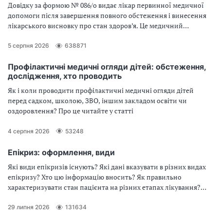
Довідку за формою № 086/о видає лікар первинної медичної
допомоги після завершення повного обстеження і винесення
лікарського висновку про стан здоров’я. Це медичний
документ для подання до закладів освіти всіх рівнів
5 серпня 2026
638871
Профілактичні медичні огляди дітей: обстеження,
дослідження, хто проводить
Як і коли проводити профілактичні медичні огляди дітей
перед садком, школою, ЗВО, іншим закладом освіти чи
оздоровлення? Про це читайте у статті
4 серпня 2026
53248
Епікриз: оформлення, види
Які види епікризів існують? Які дані вказувати в різних видах
епікризу? Хто цю інформацію вносить? Як правильно
характеризувати стан пацієнта на різних етапах лікування?
Читайте про це у статті
29 липня 2026
131634