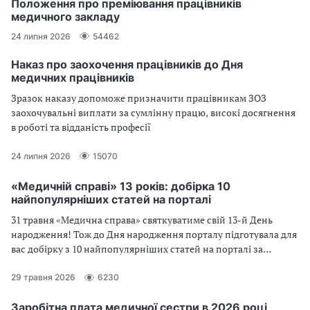
Положення про преміювання працівників
медичного закладу
24 липня 2026
54462
Наказ про заохочення працівників до Дня
медичних працівників
Зразок наказу допоможе призначити працівникам ЗОЗ
заохочувальні виплати за сумлінну працю, високі досягнення
в роботі та відданість професії
24 липня 2026
15070
«Медичній справі» 13 років: добірка 10
найпопулярніших статей на порталі
31 травня «Медична справа» святкуватиме свій 13-й День
народження! Тож до Дня народження порталу підготувала для
вас добірку з 10 найпопулярніших статей на порталі за
останній рік
29 травня 2026
6230
Заробітна плата медичної сестри в 2026 році