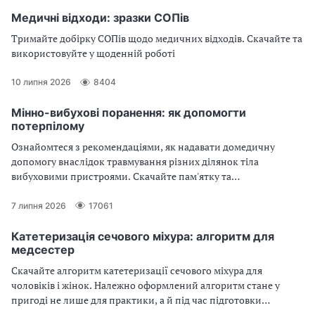
Медичні відходи: зразки СОПів
Тримайте добірку СОПів щодо медичних відходів. Скачайте та
використовуйте у щоденній роботі
10 липня 2026
8404
Мінно-вибухові поранення: як допомогти
потерпілому
Ознайомтеся з рекомендаціями, як надавати домедичну
допомогу внаслідок травмування різних ділянок тіла
вибуховими пристроями. Скачайте пам'ятку та
використовуйте в роботі
7 липня 2026
17061
Катетеризація сечового міхура: алгоритм для
медсестер
Скачайте алгоритм катетеризації сечового міхура для
чоловіків і жінок. Належно оформлений алгоритм стане у
пригоді не лише для практики, а й під час підготовки
документів для акредитації закладу