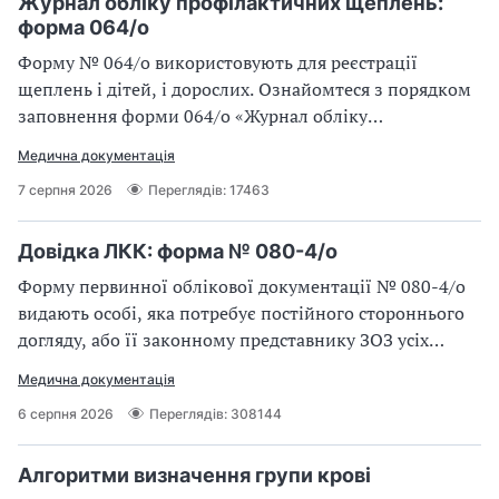
Журнал обліку профілактичних щеплень:
форма 064/о
Форму № 064/о використовують для реєстрації
щеплень і дітей, і дорослих. Ознайомтеся з порядком
заповнення форми 064/о «Журнал обліку
профілактичних щеплень»
Медична документація
7 серпня 2026
Переглядів: 17463
Довідка ЛКК: форма № 080-4/о
Форму первинної облікової документації № 080-4/о
видають особі, яка потребує постійного стороннього
догляду, або її законному представнику ЗОЗ усіх
рівнів надання медичної допомоги
Медична документація
6 серпня 2026
Переглядів: 308144
Алгоритми визначення групи крові