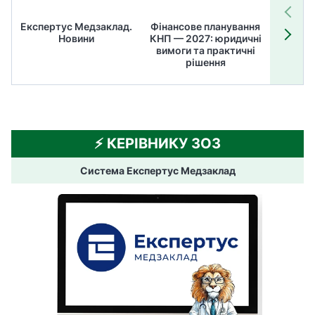
к
Експертус Медзаклад.
Фінансове планування
Літні
а
Новини
КНП — 2027: юридичні
ТОП
н
вимоги та практичні
ме
рішення
е
п
і
д
в
⚡️ КЕРІВНИКУ ЗОЗ
и
щ
Система Експертус Медзаклад
и
т
и
о
б
і
з
н