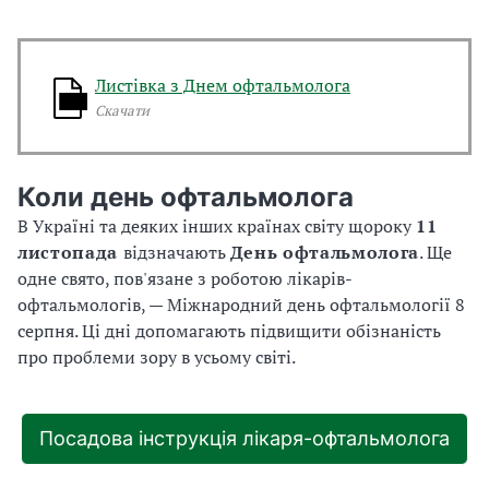
р
п
н
я
Листівка з Днем офтальмолога
–
Скачати
М
і
ж
Коли день офтальмолога
н
В Україні та деяких інших країнах світу щороку
11
а
листопада
відзначають
День офтальмолога
. Ще
р
одне свято, пов'язане з роботою лікарів-
о
офтальмологів, — Міжнародний день офтальмології 8
д
серпня. Ці дні допомагають підвищити обізнаність
н
про проблеми зору в усьому світі.
и
й
д
Посадова інструкція лікаря-офтальмолога
е
н