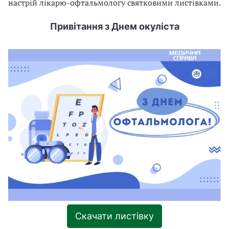
г
настрій лікарю-офтальмологу святковими листівками.
у
Привітання з Днем окуліста
д
о
п
р
о
б
л
е
м
з
о
р
у
т
а
в
Скачати листівку
а