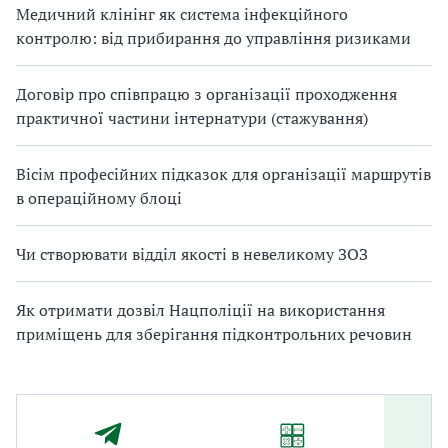
Медичний клінінг як система інфекційного
л
контролю: від прибирання до управління ризиками
о
г
Договір про співпрацю з організації проходження
і
практичної частини інтернатури (стажування)
ї
.
Вісім професійних підказок для організації маршрутів
Ц
в операційному блоці
е
с
в
Чи створювати відділ якості в невеликому ЗОЗ
я
т
Як отримати дозвіл Нацполіції на використання
о
приміщень для зберігання підконтрольних речовин
п
о
к
л
и