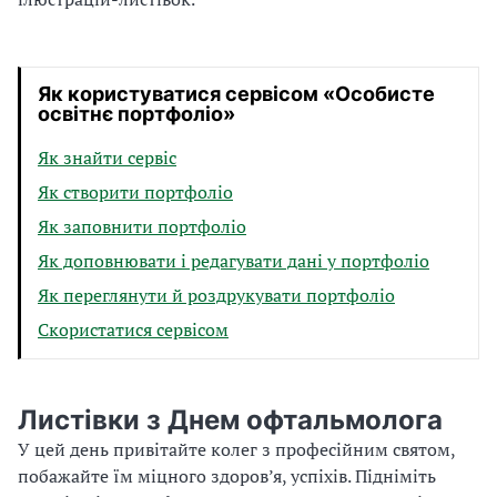
т
о
,
Як користуватися сервісом «Особисте
я
освітнє портфоліо»
к
е
Як знайти сервіс
п
Як створити портфоліо
р
Як заповнити портфоліо
и
Як доповнювати і редагувати дані у портфоліо
в
е
Як переглянути й роздрукувати портфоліо
р
Скористатися сервісом
т
а
є
Листівки з Днем офтальмолога
у
в
У цей день привітайте колег з професійним святом,
а
побажайте їм міцного здоров’я, успіхів. Підніміть