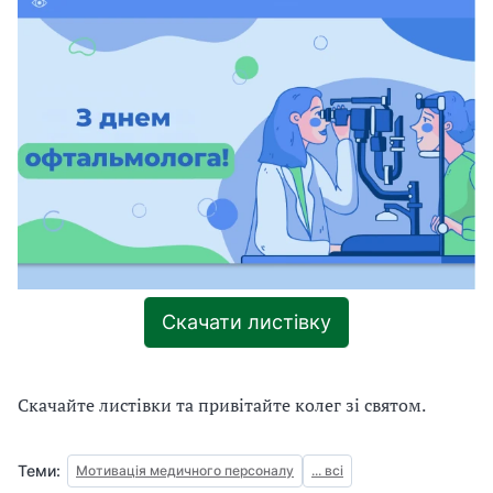
с
т
о
п
а
д
а
–
Д
е
н
ь
Скачати листівку
о
ф
т
а
Скачайте листівки та привітайте колег зі святом.
л
ь
Теми:
Мотивація медичного персоналу
... всі
м