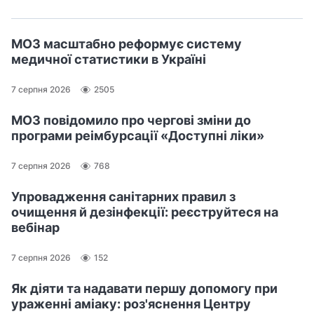
о
ф
МОЗ масштабно реформує систему
е
медичної статистики в Україні
с
і
7 серпня 2026
2505
й
н
МОЗ повідомило про чергові зміни до
е
програми реімбурсації «Доступні ліки»
с
в
7 серпня 2026
768
я
Упровадження санітарних правил з
т
очищення й дезінфекції: реєструйтеся на
о
вебінар
,
щ
7 серпня 2026
152
о
в
Як діяти та надавати першу допомогу при
і
ураженні аміаку: роз'яснення Центру