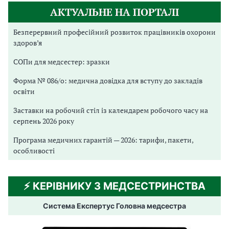
п
АКТУАЛЬНЕ НА ПОРТАЛІ
р
и
Безперервний професійний розвиток працівників охорони
с
здоров’я
в
СОПи для медсестер: зразки
я
ч
Форма № 086/о: медична довідка для вступу до закладів
у
освіти
є
Заставки на робочий стіл із календарем робочого часу на
т
серпень 2026 року
ь
с
Програма медичних гарантій — 2026: тарифи, пакети,
особливості
я
п
а
⚡️ КЕРІВНИКУ З МЕДСЕСТРИНСТВА
м
'
Система Експертус Головна медсестра
я
т