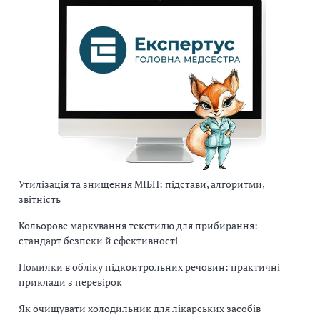
і
в
і
д
о
м
о
г
о
р
о
Утилізація та знищення МІБП: підстави, алгоритми,
звітність
с
і
Кольорове маркування текстилю для прибирання:
й
стандарт безпеки й ефективності
с
Помилки в обліку підконтрольних речовин: практичні
ь
приклади з перевірок
к
о
Як очищувати холодильник для лікарських засобів