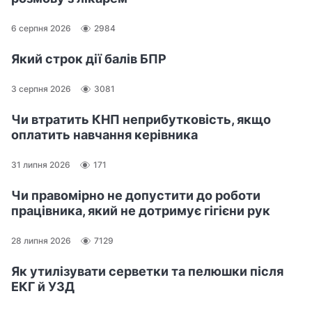
)
.
6 серпня 2026
2984
Який строк дії балів БПР
8
3 серпня 2026
3081
с
Чи втратить КНП неприбутковість, якщо
е
оплатить навчання керівника
р
п
31 липня 2026
171
н
я
Чи правомірно не допустити до роботи
працівника, який не дотримує гігієни рук
–
28 липня 2026
7129
М
Як утилізувати серветки та пелюшки після
і
ЕКГ й УЗД
ж
н