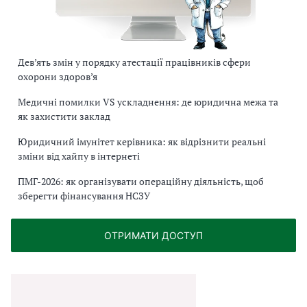
а
н
і
с
Дев’ять змін у порядку атестації працівників сфери
т
охорони здоров’я
ь
п
Медичні помилки VS ускладнення: де юридична межа та
р
як захистити заклад
о
Юридичний імунітет керівника: як відрізнити реальні
в
зміни від хайпу в інтернеті
а
ПМГ-2026: як організувати операційну діяльність, щоб
ж
зберегти фінансування НСЗУ
л
и
в
ОТРИМАТИ ДОСТУП
і
с
т
ь