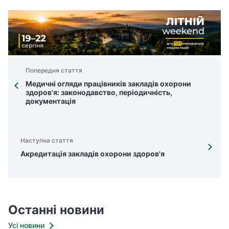
о
л
о
г
а
Попередня стаття
(
Медичні огляди працівників закладів охорони
н
здоров'я: законодавство, періодичність,
документація
е
о
ф
і
Наступна стаття
ц
Акредитація закладів охорони здоров'я
і
й
н
е
Останні новини
п
Усі новини
р