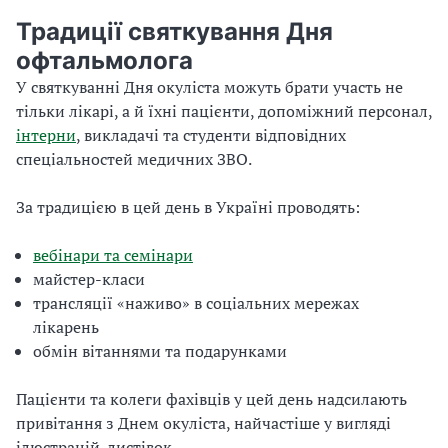
ь
Традиції святкування Дня
о
офтальмолога
ф
т
У святкуванні Дня окуліста можуть брати участь не
а
тільки лікарі, а й їхні пацієнти, допоміжний персонал,
л
інтерни
, викладачі та студенти відповідних
ь
спеціальностей медичних ЗВО.
м
о
За традицією в цей день в Україні проводять:
л
о
вебінари та семінари
г
майстер-класи
і
трансляції «наживо» в соціальних мережах
ї
лікарень
обмін вітаннями та подарунками
(
с
Пацієнти та колеги фахівців у цей день надсилають
в
привітання з Днем окуліста, найчастіше у вигляді
я
ілюстрацій-листівок.