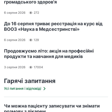
д
громадського здоров'я
з
н
6 серпня 2026
272
а
До 16 серпня триває реєстрація на курс від
ч
ВООЗ «Наука в Медсестринстві»
а
є
6 серпня 2026
129
т
ь
Продовжуємо літо: акція на професійні
с
продукти та навчання для медиків
я
в
3 серпня 2026
17004
У
к
Гарячі запитання
р
Усі питання і відповіді
а
ї
н
Чи можна пацієнту записувати чи знімати
і
розмову з лікарем