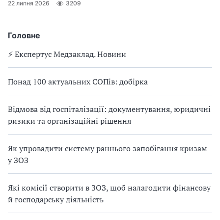
22 липня 2026
3209
а
р
о
Головне
д
⚡️ Експертус Медзаклад. Новини
н
и
й
Понад 100 актуальних СОПів: добірка
д
е
Відмова від госпіталізації: документування, юридичні
н
ризики та організаційні рішення
ь
о
Як упровадити систему раннього запобігання кризам
ф
у ЗОЗ
т
а
л
Які комісії створити в ЗОЗ, щоб налагодити фінансову
ь
й господарську діяльність
м
о