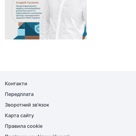
с
л
а
в
а
Ф
е
д
о
р
о
в
Контакти
а
Передплата
,
Зворотний зв'язок
ч
и
Карта сайту
й
Правила cookie
д
е