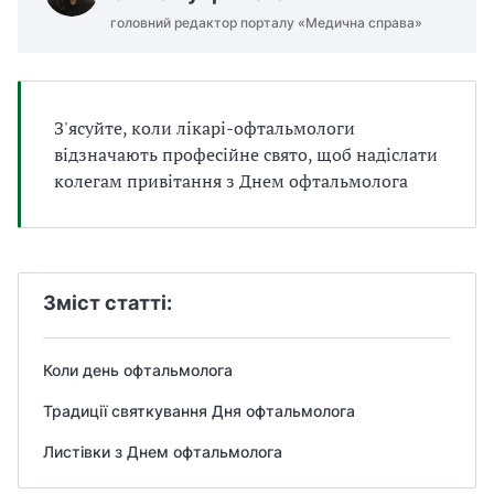
а
з
головний редактор порталу «Медична справа»
т
н
и
а
б
ч
а
З'ясуйте, коли лікарі-офтальмологи
а
л
и
відзначають професійне свято, щоб надіслати
ю
Б
колегам привітання з Днем офтальмолога
т
П
ь
Р
д
в
і
Зміст статті:
ч
і
:
Коли день офтальмолога
Традиції святкування Дня офтальмолога
8
с
Листівки з Днем офтальмолога
е