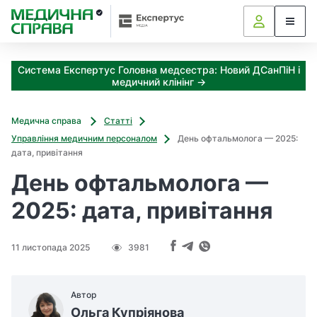
Д
З
е
а
н
я
к
ь
Система Експертус Головна медсестра: Новий ДСанПіН і
і
о
медичний клінінг →
з
ф
а
т
х
Медична справа
Статті
а
о
Управління медичним персоналом
День офтальмолога — 2025:
л
д
дата, привітання
ь
и
День офтальмолога —
м
м
о
о
2025: дата, привітання
ж
л
н
о
а
г
11 листопада 2025
3981
о
а
т
в
р
и
Автор
і
м
Ольга Купріянова
д