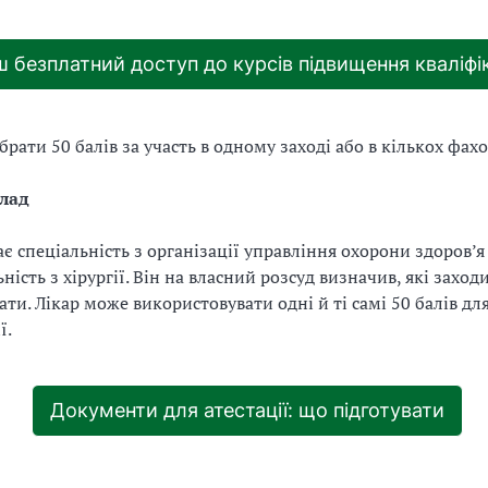
 безплатний доступ до курсів підвищення кваліфік
рати 50 балів за участь в одному заході або в кількох фахо
лад
ає спеціальність з організації управління охорони здоров’я
ність з хірургії. Він на власний розсуд визначив, які заход
вати. Лікар може використовувати одні й ті самі 50 балів дл
ї.
Документи для атестації: що підготувати