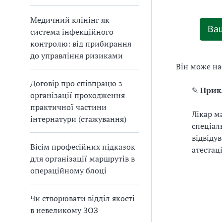
Медичний клінінг як
Ваш
система інфекційного
контролю: від прибирання
до управління ризиками
Він може наб
Договір про співпрацю з
✎
Прик
організації проходження
практичної частини
Лікар м
інтернатури (стажування)
спеціаль
відвіду
Вісім професійних підказок
атестаці
для організації маршрутів в
операційному блоці
Чи створювати відділ якості
в невеликому ЗОЗ