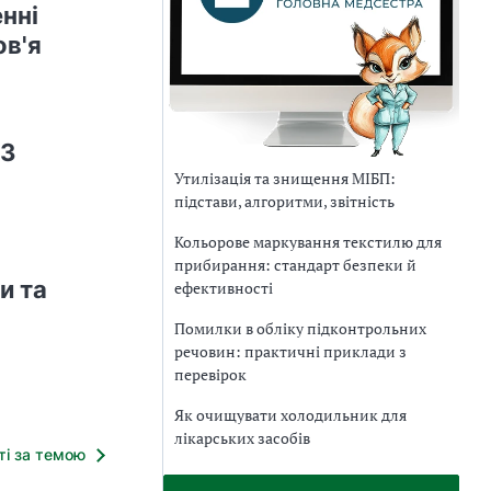
нні
ов'я
ОЗ
Утилізація та знищення МІБП:
підстави, алгоритми, звітність
Кольорове маркування текстилю для
прибирання: стандарт безпеки й
и та
ефективності
Помилки в обліку підконтрольних
речовин: практичні приклади з
перевірок
Як очищувати холодильник для
лікарських засобів
тті за темою