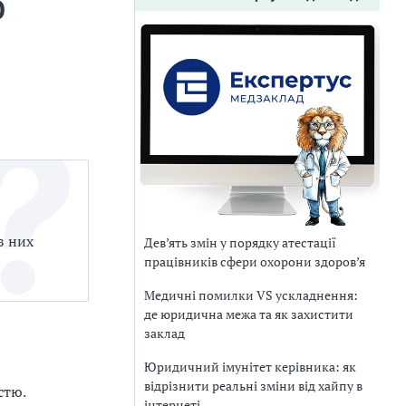
0
з них
Дев’ять змін у порядку атестації
працівників сфери охорони здоров’я
Медичні помилки VS ускладнення:
де юридична межа та як захистити
заклад
Юридичний імунітет керівника: як
відрізнити реальні зміни від хайпу в
стю.
інтернеті