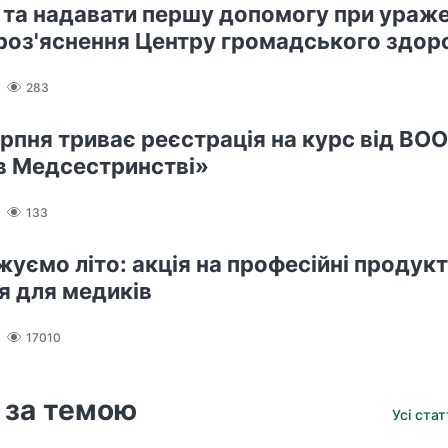
и та надавати першу допомогу при ураже
 роз'яснення Центру громадського здор
283
ерпня триває реєстрація на курс від ВО
в Медсестринстві»
133
уємо літо: акція на професійні продукт
я для медиків
17010
 за темою
Усі ста