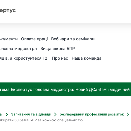
окументи
Оплата праці
Вебінари та семінари
оловна медсестра
Вища школа БПР
яців, а користуйтеся 12!
Про нас
Наша команда
тема Експертус Головна медсестра: Новий ДСанПіН і медичний к
ва
Запитання та відповіді
Безперервний професійний розвиток
абирати 50 балів БПР за кожною спеціальністю