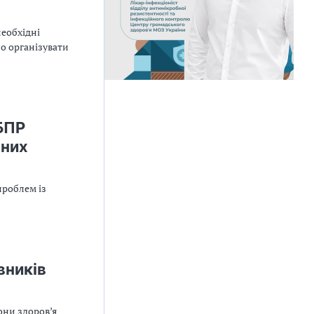
необхідні
о організувати
БПР
ьних
проблем із
вників
они здоров’я