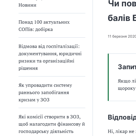
Чи по
а
Новини
т
балів 
и
Понад 100 актуальних
б
СОПів: добірка
а
л
11 березня 202
и
Відмова від госпіталізації:
Б
документування, юридичні
П
ризики та організаційні
Р
Запи
рішення
Якщо лі
Як упровадити систему
щороку 
раннього запобігання
кризам у ЗОЗ
Які комісії створити в ЗОЗ,
Відпові
щоб налагодити фінансову й
господарську діяльність
Ні, лікар н