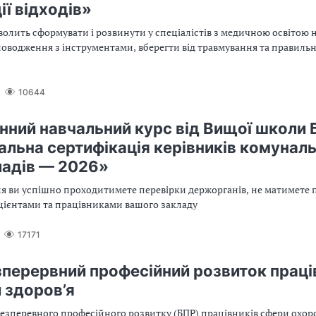
ії відходів»
олить сформувати і розвинути у спеціалістів з медичною освітою 
оводження з інструментами, вберегти від травмування та правильн
10644
нний навчальний курс від Вищої школи 
альна сертифікація керівників комунал
адів — 2026»
я ви успішно проходитимете перевірки держорганів, не матимете 
ацієнтами та працівниками вашого закладу
17171
зперервний професійний розвиток праці
 здоров’я
безперевного професійного розвитку (БПР) працівників сфери охор