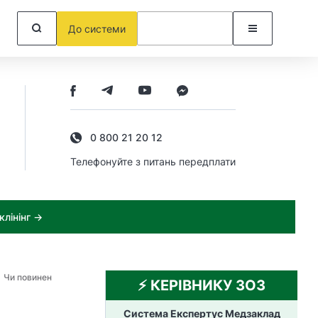
До системи
0 800 21 20 12
Телефонуйте з питань передплати
лінінг →
Чи повинен
⚡️ КЕРІВНИКУ ЗОЗ
Система Експертус Медзаклад