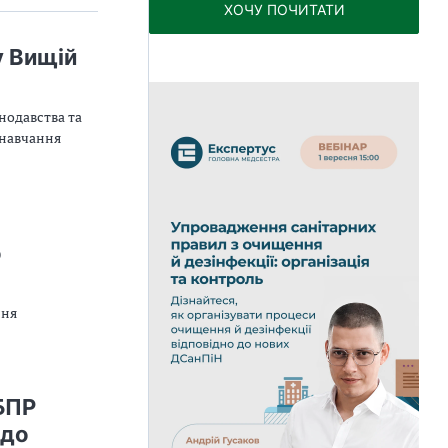
ХОЧУ ПОЧИТАТИ
у Вищій
нодавства та
 навчання
о
ння
БПР
 до