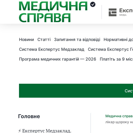
З
а
я
к
і
з
Новини
Статті
Запитання та відповіді
Нормативні д
а
х
Система Експертус Медзаклад
Система Експертус Г
о
Програма медичних гарантій — 2026
Платіть за 9 міс
д
и
м
о
ж
Сис
н
а
о
т
Головне
Медична спра
р
лікар щороку н
и
м
⚡️ Експертус Медзаклад.