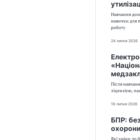
утилізац
Навчання дозв
навички для п
роботу
24 липня 2026
Електро
«Націон
медзакл
Після навчанн
ліцензією, п
16 липня 2026
БПР: бе
охорони
Які зміни до 