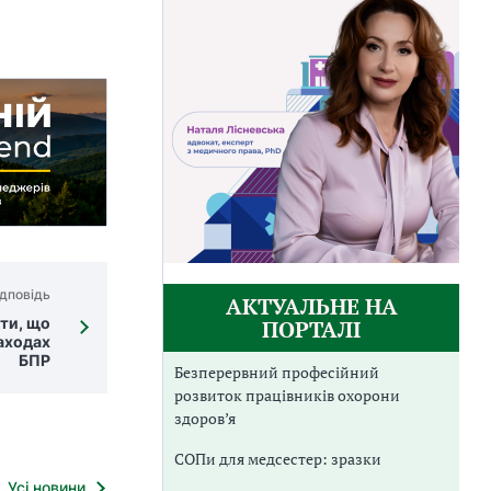
дповідь
АКТУАЛЬНЕ НА
ти, що
ПОРТАЛІ
аходах
БПР
Безперервний професійний
розвиток працівників охорони
здоров’я
СОПи для медсестер: зразки
Усі новини