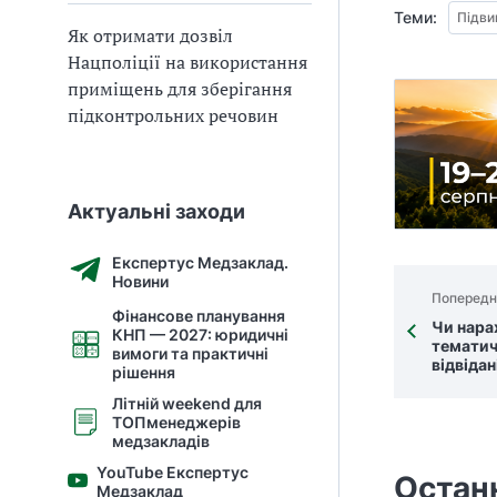
Теми:
Підви
Як отримати дозвіл
Нацполіції на використання
приміщень для зберігання
підконтрольних речовин
Актуальні заходи
Експертус Медзаклад.
Новини
Попередн
Фінансове планування
Чи нара
КНП — 2027: юридичні
тематич
вимоги та практичні
відвіда
рішення
Літній weekend для
ТОПменеджерів
медзакладів
YouTube Експертус
Остан
Медзаклад