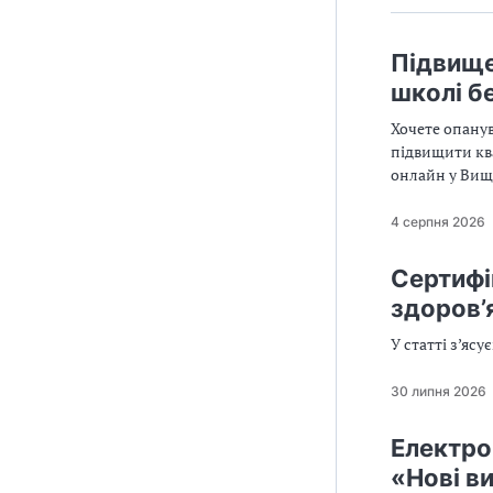
Підвище
школі б
Хочете опанув
підвищити кв
онлайн у Вищ
4 серпня 2026
Сертифік
здоров’
У статті з’яс
30 липня 2026
Електро
«Нові в