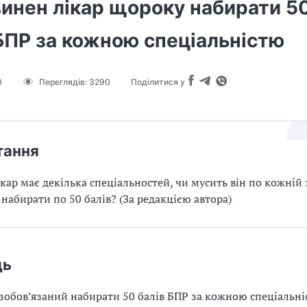
винен лікар щороку набирати 5
БПР за кожною спеціальністю
0
Переглядів:
3290
Поділитися у
тання
кар має декілька спеціальностей, чи мусить він по кожній 
набирати по 50 балів? (За редакцією автора)
дь
е зобов’язаний набирати 50 балів БПР за кожною спеціальні