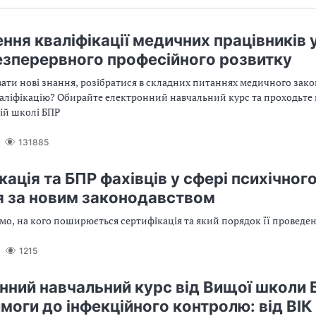
ння кваліфікації медичних працівників 
езперервного професійного розвитку
ати нові знання, розібратися в складних питаннях медичного зако
аліфікацію? Обирайте електронний навчальний курс та проходьте
ій школі БПР
131885
ація та БПР фахівців у сфері психічног
я за новим законодавством
уємо, на кого поширюється сертифікація та який порядок її проведе
1215
нний навчальний курс від Вищої школи 
имоги до інфекційного контролю: від ВІК