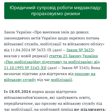
Юридичний супровід роботи медзакладу:
прораховуємо ризики
Закон України «Про внесення змін до деяких
законодавчих актів України щодо окремих питань
військової служби, мобілізації та військового обліку»
від 11.04.2024 № 3633-IX (
далі
—
Закон № 3633
)
виклав у новій редакції
статтю 23 Закону України
«Про мобілізаційну підготовку та мобілізацію» від
21.10.1993 № 3543-XII
(
далі
— Закон № 3543). Вона
визначає підстави для відстрочки від
призову на
військову службу
під час
мобілізації
.
Із 18.05.2024
норма щодо відстрочки
військовозобов’язаним, які здобувають освіту,
передбачатиме, що призову на військову службу під
час мобілізації, на особливий період
не підлягають
: