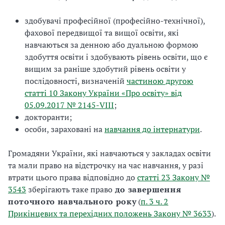
здобувачі професійної (професійно-технічної),
фахової передвищої та вищої освіти, які
навчаються за денною або дуальною формою
здобуття освіти і здобувають рівень освіти, що є
вищим за раніше здобутий рівень освіти у
послідовності, визначеній
частиною другою
статті 10 Закону України «Про освіту» від
05.09.2017 № 2145-VIII
;
докторанти;
особи, зараховані на
навчання до інтернатури
.
Громадяни України, які навчаються у закладах освіти
та мали право на відстрочку на час навчання, у разі
втрати цього права відповідно до
статті 23 Закону №
3543
зберігають таке право
до завершення
поточного навчального року
(
п. 3 ч. 2
Прикінцевих та перехідних положень Закону № 3633
).