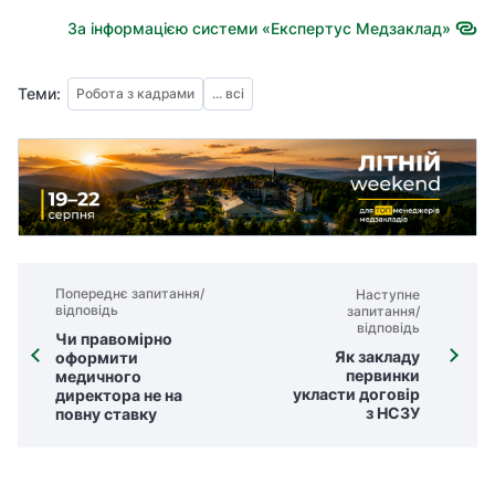
За інформацією системи «Експертус Медзаклад»
Теми:
Робота з кадрами
... всі
Попереднє запитання/
Наступне
відповідь
запитання/
відповідь
Чи правомірно
Як закладу
оформити
первинки
медичного
укласти договір
директора не на
з НСЗУ
повну ставку