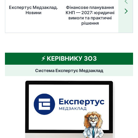
Експертус Медзаклад.
Фінансове планування
Літні
Новини
КНП — 2027: юридичні
ТОП
вимоги та практичні
ме
рішення
⚡️ КЕРІВНИКУ ЗОЗ
Система Експертус Медзаклад