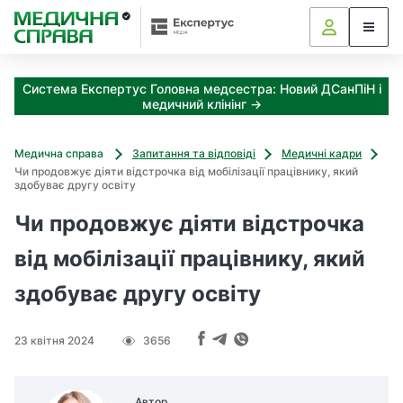
З
а
я
к
Система Експертус Головна медсестра: Новий ДСанПіН і
і
медичний клінінг →
з
а
х
Медична справа
Запитання та відповіді
Медичні кадри
о
Чи продовжує діяти відстрочка від мобілізації працівнику, який
д
здобуває другу освіту
и
Чи продовжує діяти відстрочка
м
о
від мобілізації працівнику, який
ж
н
здобуває другу освіту
а
о
т
23 квітня 2024
3656
р
и
м
Автор