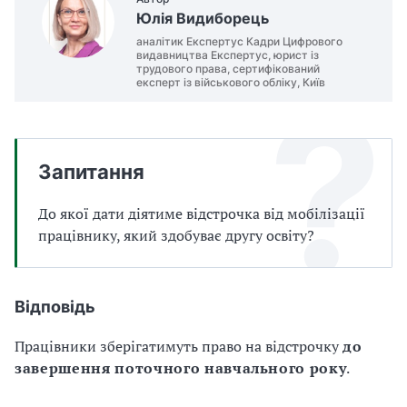
а
Юлія Видиборець
т
аналітик Експертус Кадри Цифрового
и
видавництва Експертус, юрист із
б
трудового права, сертифікований
експерт із військового обліку, Київ
а
л
и
Б
П
Запитання
Р
До якої дати діятиме відстрочка від мобілізації
працівнику, який здобуває другу освіту?
Відповідь
Працівники зберігатимуть право на відстрочку
до
завершення поточного навчального року
.