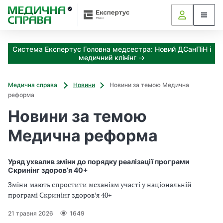
З
а
я
к
Система Експертус Головна медсестра: Новий ДСанПіН і
і
медичний клінінг →
з
а
х
Медична справа
Новини
Новини за темою Медична
о
реформа
д
Новини за темою
и
м
Медична реформа
о
ж
н
Уряд ухвалив зміни до порядку реалізації програми
а
Скринінг здоров’я 40+
о
Зміни мають спростити механізм участі у національній
т
програмі Скринінг здоров’я 40+
р
и
21 травня 2026
1649
м