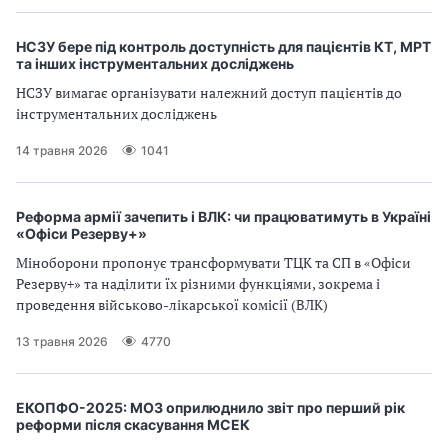
а
т
НСЗУ бере під контроль доступність для пацієнтів КТ, МРТ
и
та інших інструментальних досліджень
б
НСЗУ вимагає організувати належний доступ пацієнтів до
а
інструментальних досліджень
л
и
14 травня 2026
1041
Б
П
Р
Реформа армії зачепить і ВЛК: чи працюватимуть в Україні
«Офіси Резерву+»
Міноборони пропонує трансформувати ТЦК та СП в «Офіси
Резерву+» та наділити їх різними функціями, зокрема і
проведення військово-лікарської комісії (ВЛК)
13 травня 2026
4770
ЕКОПФО-2025: МОЗ оприлюднило звіт про перший рік
реформи після скасування МСЕК