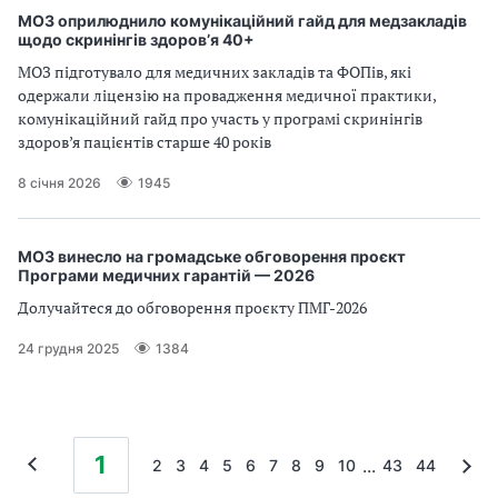
МОЗ оприлюднило комунікаційний гайд для медзакладів
щодо скринінгів здоров’я 40+
МОЗ підготувало для медичних закладів та ФОПів, які
одержали ліцензію на провадження медичної практики,
комунікаційний гайд про участь у програмі скринінгів
здоров’я пацієнтів старше 40 років
8 січня 2026
1945
МОЗ винесло на громадське обговорення проєкт
Програми медичних гарантій — 2026
Долучайтеся до обговорення проєкту ПМГ-2026
24 грудня 2025
1384
1
...
2
3
4
5
6
7
8
9
10
43
44