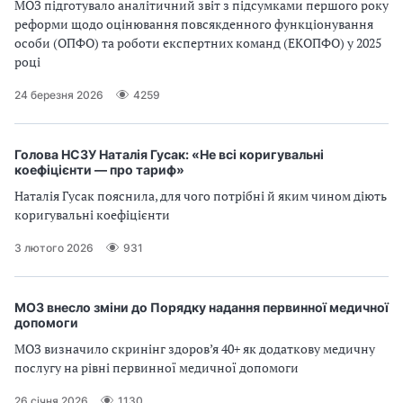
МОЗ підготувало аналітичний звіт з підсумками першого року
реформи щодо оцінювання повсякденного функціонування
особи (ОПФО) та роботи експертних команд (ЕКОПФО) у 2025
році
24 березня 2026
4259
Голова НСЗУ Наталія Гусак: «Не всі коригувальні
коефіцієнти — про тариф»
Наталія Гусак пояснила, для чого потрібні й яким чином діють
коригувальні коефіцієнти
3 лютого 2026
931
МОЗ внесло зміни до Порядку надання первинної медичної
допомоги
МОЗ визначило скринінг здоров’я 40+ як додаткову медичну
послугу на рівні первинної медичної допомоги
26 січня 2026
1130