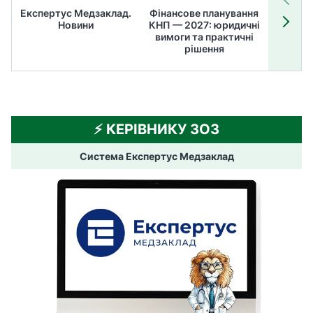
Експертус Медзаклад.
Фінансове планування
Літні
Новини
КНП — 2027: юридичні
ТОП
вимоги та практичні
ме
рішення
⚡️ КЕРІВНИКУ ЗОЗ
Система Експертус Медзаклад