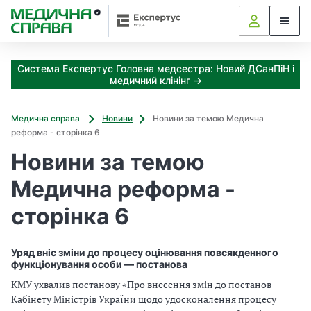
З
а
я
к
Система Експертус Головна медсестра: Новий ДСанПіН і
і
медичний клінінг →
з
а
х
Медична справа
Новини
Новини за темою Медична
о
реформа - сторінка 6
д
Новини за темою
и
м
Медична реформа -
о
ж
сторінка 6
н
а
о
Уряд вніс зміни до процесу оцінювання повсякденного
т
функціонування особи — постанова
р
КМУ ухвалив постанову «Про внесення змін до постанов
и
Кабінету Міністрів України щодо удосконалення процесу
м