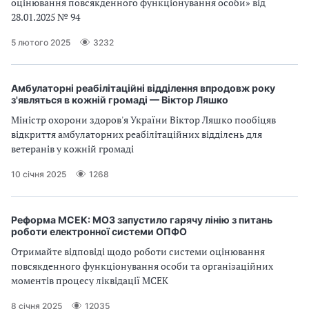
оцінювання повсякденного функціонування особи» від
а
28.01.2025 № 94
т
и
5 лютого 2025
3232
б
а
л
Амбулаторні реабілітаційні відділення впродовж року
и
з'являться в кожній громаді — Віктор Ляшко
Б
Міністр охорони здоров'я України Віктор Ляшко пообіцяв
П
відкриття амбулаторних реабілітаційних відділень для
Р
ветеранів у кожній громаді
10 січня 2025
1268
Реформа МСЕК: МОЗ запустило гарячу лінію з питань
роботи електронної системи ОПФО
Отримайте відповіді щодо роботи системи оцінювання
повсякденного функціонування особи та організаційних
моментів процесу ліквідації МСЕК
8 січня 2025
12035