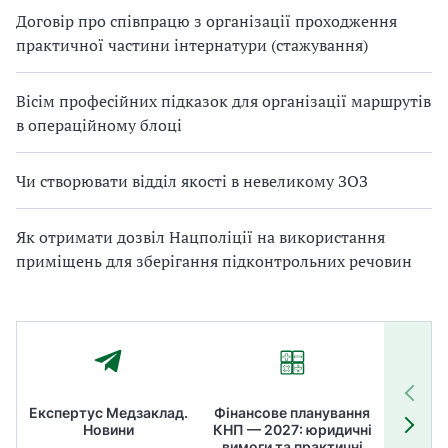
Договір про співпрацю з організації проходження
практичної частини інтернатури (стажування)
Вісім професійних підказок для організації маршрутів
в операційному блоці
Чи створювати відділ якості в невеликому ЗОЗ
Як отримати дозвіл Нацполіції на використання
приміщень для зберігання підконтрольних речовин
Експертус Медзаклад.
Фінансове планування
Літні
Новини
КНП — 2027: юридичні
ТОП
вимоги та практичні
ме