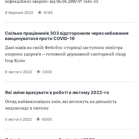
інфекційних хвороб» від 06.04.2000 № 1645-III
а
т
9 березня 2022
4145
и
б
а
Скільки працівників ЗОЗ відсторонили через небажання
л
вакцинуватися проти COVID-19
и
Дані навів на своїй Фейсбук-сторінці заступник міністра
Б
охорони здоров’я — головний державний санітарний лікар
П
Ігор Кузін
Р
9 лютого 2022
3300
Які зміни врахувати в роботі в лютому 2022-го
Огляд найважливіших змін, які вплинуть на діяльність
медзакладу в лютому
5 лютого 2022
6000