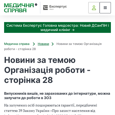
З
а
я
к
Система Експертус Головна медсестра: Новий ДСанПіН і
і
медичний клінінг →
з
а
х
Медична справа
Новини
Новини за темою Організація
о
роботи - сторінка 28
д
Новини за темою
и
м
Організація роботи -
о
ж
сторінка 28
н
а
о
Випускників вишів, не зарахованих до інтернатури, можна
т
залучати до роботи в ЗОЗ
р
На залучених осіб поширюються гарантії, передбачені
и
статтею 39 Закону України «Про захист населення від
м