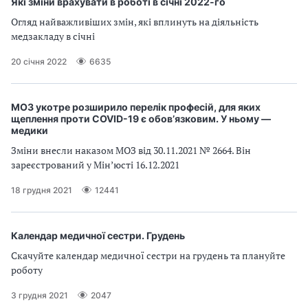
Які зміни врахувати в роботі в січні 2022-го
Огляд найважливіших змін, які вплинуть на діяльність
медзакладу в січні
20 січня 2022
6635
МОЗ укотре розширило перелік професій, для яких
щеплення проти COVID-19 є обов’язковим. У ньому —
медики
Зміни внесли наказом МОЗ від 30.11.2021 № 2664. Він
зареєстрований у Мін’юсті 16.12.2021
18 грудня 2021
12441
Календар медичної сестри. Грудень
Скачуйте календар медичної сестри на грудень та плануйте
роботу
3 грудня 2021
2047