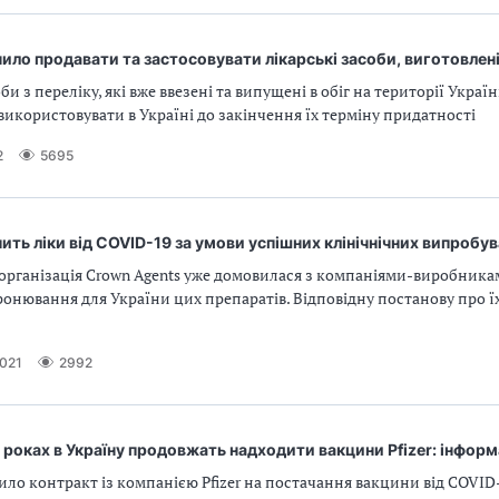
ло продавати та застосовувати лікарські засоби, виготовлені 
би з переліку, які вже ввезені та випущені в обіг на території Украї
використовувати в Україні до закінчення їх терміну придатності
2
5695
пить ліки від COVID-19 за умови успішних клінічнічних випробу
 організація Crown Agents уже домовилася з компаніями-виробника
онювання для України цих препаратів. Відповідну постанову про ї
2021
2992
роках в Україну продовжать надходити вакцини Pfizer: інформ
о контракт із компанією Pfizer на постачання вакцини від COVID