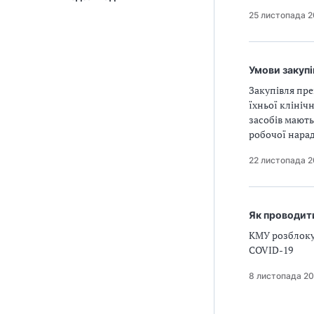
25 листопада 2
Умови закупі
Закупівля пре
їхньої клініч
засобів мают
робочої нара
22 листопада 2
Як проводити
КМУ розблоку
COVID-19
8 листопада 20