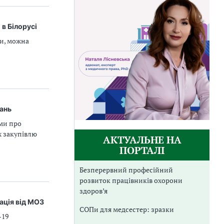
в Білорусі
ни, можна
вань
ми про
х закупівлю
АКТУАЛЬНЕ НА
ПОРТАЛІ
Безперервний професійний
розвиток працівників охорони
здоров’я
ація від МОЗ
СОПи для медсестер: зразки
-19