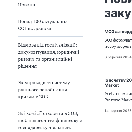
а
Новини
заку
т
и
Понад 100 актуальних
б
СОПів: добірка
а
МОЗ затверд
л
ЗОЗ формувати
и
Відмова від госпіталізації:
новоутворень
Б
документування, юридичні
П
6 березня 2024
ризики та організаційні
Р
рішення
Із початку 2
Як упровадити систему
Market
раннього запобігання
Із січня по л
кризам у ЗОЗ
Prozorro Mark
14 серпня 2023
Які комісії створити в ЗОЗ,
щоб налагодити фінансову й
господарську діяльність