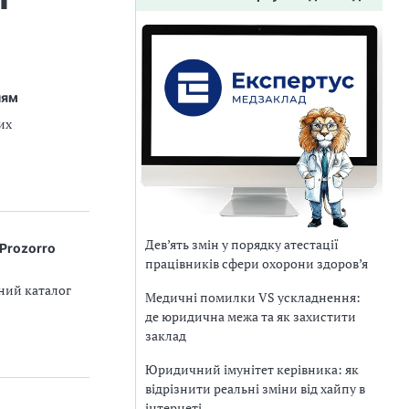
ням
их
Дев’ять змін у порядку атестації
 Prozorro
працівників сфери охорони здоров’я
нний каталог
Медичні помилки VS ускладнення:
де юридична межа та як захистити
заклад
Юридичний імунітет керівника: як
відрізнити реальні зміни від хайпу в
інтернеті