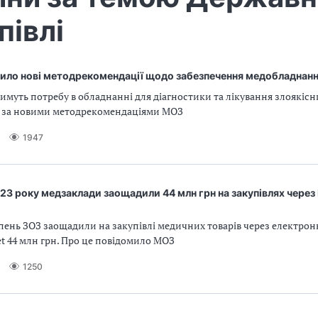
півлі
ило нові методрекомендації щодо забезпечення медобладнан
муть потребу в обладнанні для діагностики та лікування злоякісн
 за новими методрекомендаціями МОЗ
1947
023 року медзаклади заощадили 44 млн грн на закупівлях через
ипень ЗОЗ заощадили на закупівлі медичних товарів через електро
et 44 млн грн. Про це повідомило МОЗ
1250