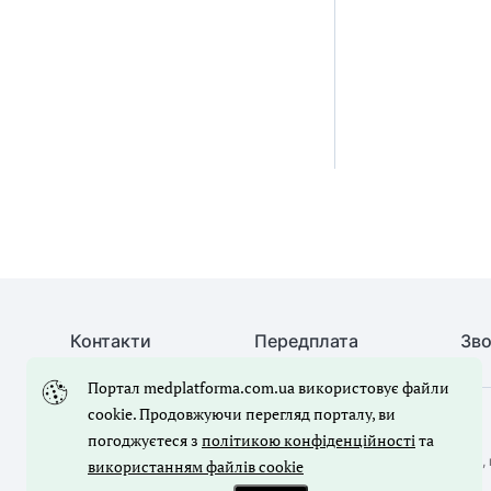
Контакти
Передплата
Зво
Портал medplatforma.com.ua використовує файли
cookie. Продовжуючи перегляд порталу, ви
© Медична справа, 2026. Усі права захищено
погоджуєтеся з
політикою конфіденційності
та
Повне або часткове копіювання будь-яких матеріалів порталу, 
використанням файлів cookie
лише з письмового дозволу редакції порталу.