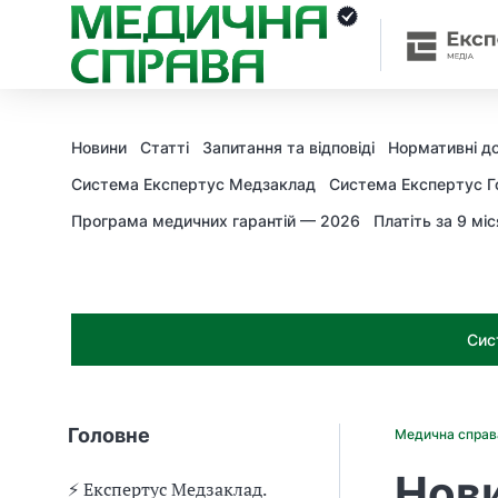
З
а
я
к
і
з
Новини
Статті
Запитання та відповіді
Нормативні д
а
х
Система Експертус Медзаклад
Система Експертус Г
о
Програма медичних гарантій — 2026
Платіть за 9 міс
д
и
м
о
ж
Сис
н
а
о
т
Головне
Медична спра
р
и
Нови
м
⚡️ Експертус Медзаклад.