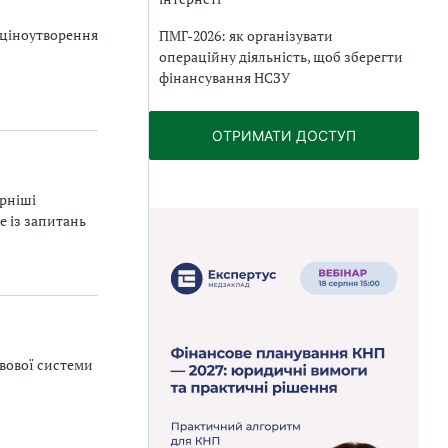
 ціноутворення
ПМГ-2026: як організувати
операційну діяльність, щоб зберегти
фінансування НСЗУ
ОТРИМАТИ ДОСТУП
рніші
е із запитань
авової системи