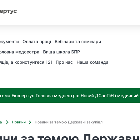
окументи
Оплата праці
Вебінари та семінари
оловна медсестра
Вища школа БПР
яців, а користуйтеся 12!
Про нас
Наша команда
тема Експертус Головна медсестра: Новий ДСанПіН і медичний к
ва
Новини
Новини за темою Державні закупівлі
ни за темою Державн