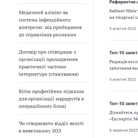
Референтне ц
Кабінет Міні
Медичний клінінг як
на лікарські 
система інфекційного
контролю: від прибирання
5 жовтня 2022
до управління ризиками
Договір про співпрацю з
Топ-10 запит
організації проходження
Редакція екс
практичної частини
запитання екс
інтернатури (стажування)
5 жовтня 2022
Вісім професійних підказок
для організації маршрутів в
Топ-10 запит
операційному блоці
Дізнайтеся, п
«Експертус Ме
Чи створювати відділ якості
в невеликому ЗОЗ
8 вересня 2022