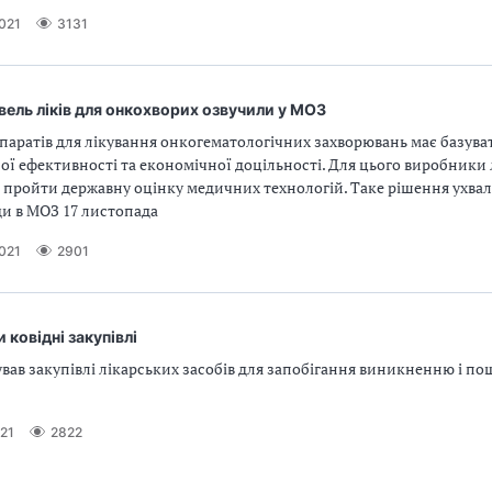
021
3131
вель ліків для онкохворих озвучили у МОЗ
паратів для лікування онкогематологічних захворювань має базуват
ної ефективності та економічної доцільності. Для цього виробники
ь пройти державну оцінку медичних технологій. Таке рішення ухва
ди в МОЗ 17 листопада
021
2901
 ковідні закупівлі
вав закупівлі лікарських засобів для запобігання виникненню і 
21
2822