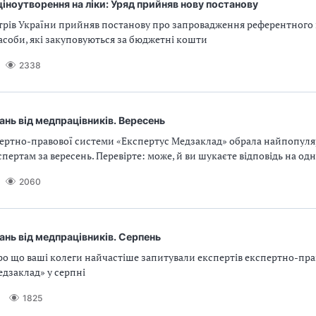
іноутворення на ліки: Уряд прийняв нову постанову
стрів України прийняв постанову про запровадження референтного
засоби, які закуповуються за бюджетні кошти
2338
ань від медпрацівників. Вересень
пертно-правової системи «Експертус Медзаклад» обрала найпопуля
пертам за вересень. Перевірте: може, й ви шукаєте відповідь на одн
2060
ань від медпрацівників. Серпень
ро що ваші колеги найчастіше запитували експертів експертно-пр
дзаклад» у серпні
1825