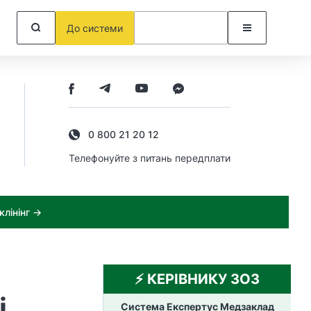
До системи
0 800 21 20 12
Телефонуйте з питань передплати
лінінг →
⚡️ КЕРІВНИКУ ЗОЗ
і
Система Експертус Медзаклад