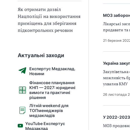
Як отримати дозвіл
МОЗ заборони
Нацполіції на використання
приміщень для зберігання
Лікарські засо
підконтрольних речовин
продавати та 
21 березня 202
Актуальні заходи
Україна заку
Експертус Медзаклад.
Закупівельна
Новини
можливість бр
Фінансове планування
ухвалив КМУ
КНП — 2027: юридичні
вимоги та практичні
26 листопада 
рішення
Літній weekend для
ТОПменеджерів
медзакладів
У 2022-2023 
YouTube Експертус
МОЗ продовжил
Медзаклад