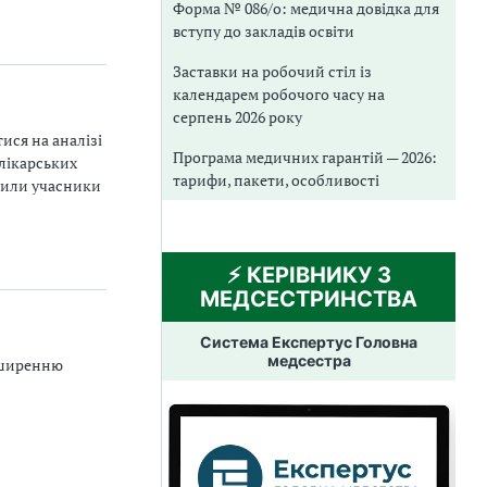
Форма № 086/о: медична довідка для
вступу до закладів освіти
Заставки на робочий стіл із
календарем робочого часу на
серпень 2026 року
ися на аналізі
Програма медичних гарантій — 2026:
 лікарських
тарифи, пакети, особливості
лили учасники
⚡️ КЕРІВНИКУ З
МЕДСЕСТРИНСТВА
Система Експертус Головна
медсестра
поширенню