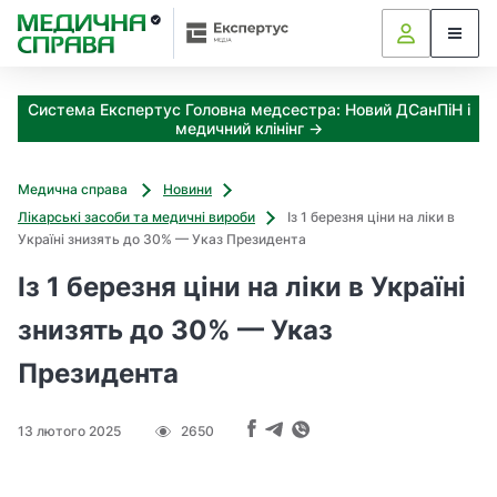
З
а
я
к
Система Експертус Головна медсестра: Новий ДСанПіН і
і
медичний клінінг →
з
а
х
Медична справа
Новини
о
Лікарські засоби та медичні вироби
Із 1 березня ціни на ліки в
д
Україні знизять до 30% — Указ Президента
и
м
Із 1 березня ціни на ліки в Україні
о
ж
знизять до 30% — Указ
н
Президента
а
о
т
13 лютого 2025
2650
р
и
м