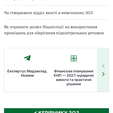
Чи створювати відділ якості в невеликому ЗОЗ
Як отримати дозвіл Нацполіції на використання
приміщень для зберігання підконтрольних речовин
Експертус Медзаклад.
Фінансове планування
Літні
Новини
КНП — 2027: юридичні
ТОП
вимоги та практичні
ме
рішення