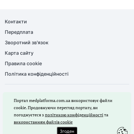
Контакти
Передплата
Зворотний зв'язок
Карта сайту
Правила cookie
Політика конфіденційності
© Медична справа, 2026. Усі права захищено
Портал medplatforma.com.ua використовує файли
Повне або часткове копіювання будь-яких матеріалів порталу,
цитування, публікація їх анотованих оглядів допускаються лише
cookie. Продовжуючи перегляд порталу, ви
з письмового дозволу редакції порталу.
погоджуєтеся з
політикою конфіденційності
та
використанням файлів cookie
Ми в соцмережах
Згоден