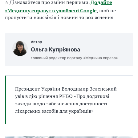
⭐ Дізнавайтеся про зміни першими.
Додайте
а
т
«Медичну справу» в улюблені Google
, щоб не
и
пропустити найсвіжіші новини та роз'яснення
б
а
л
и
Автор
Б
Ольга Купріянова
П
головний редактор порталу «Медична справа»
Р
Президент України Володимир Зеленський
увів в дію рішення РНБО «Про додаткові
заходи щодо забезпечення доступності
лікарських засобів для українців»