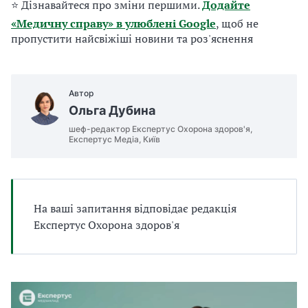
е
П
⭐ Дізнавайтеся про зміни першими.
Додайте
а
т
«Медичну справу» в улюблені Google
, щоб не
д
Р
и
пропустити найсвіжіші новини та роз'яснення
б
п
п
а
л
о
р
и
Автор
Б
Ольга Дубина
П
с
о
шеф-редактор Експертус Охорона здоров'я,
Р
Експертус Медіа, Київ
л
х
у
о
На ваші запитання відповідає редакція
г
д
Експертус Охорона здоров'я
и
и
м
т