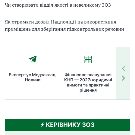
Чи створювати відділ якості в невеликому ЗОЗ
Як отримати дозвіл Нацполіції на використання
приміщень для зберігання підконтрольних речовин
Експертус Медзаклад.
Фінансове планування
Літні
Новини
КНП — 2027: юридичні
ТОП
вимоги та практичні
ме
рішення
⚡️ КЕРІВНИКУ ЗОЗ