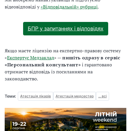
відеовідповіді у
«Відповідальній» рубриці
.
БПР у запитаннях і відповідях
Якщо маєте ліцензію на експертно-правову систему
«
Експертус Медзаклад
» —
пишіть одразу в сервіс
«Персональний консультант»
і гарантовано
отримаєте відповідь із посиланнями на
законодавство.
Теми:
Атестація лікарів
Атестація медсестер
... всі