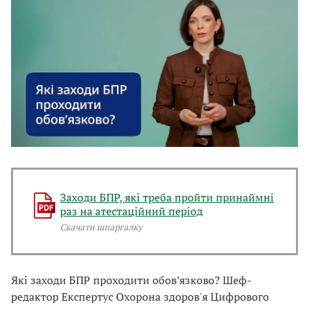
о
и
ж
о
н
б
а
о
н
в
а
’
д
я
Заходи БПР, які треба пройти принаймні
а
з
раз на атестаційний період
Скачати шпаргалку
в
к
а
о
Які заходи БПР проходити обов’язково?
Шеф-
редактор Експертус Охорона здоров'я Цифрового
т
в