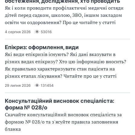
обстеження, дослідження, хто проводить
Як і коли проводити профілактичні медичні огляди
дітей перед садком, школою, ЗВО, іншим закладом
освіти чи оздоровлення? Про це читайте у статті
4 серпня 2026
53016
Епікриз: оформлення, види
Які види епікризів існують? Які дані вказувати в
різних видах епікризу? Хто цю інформацію вносить?
Як правильно характеризувати стан пацієнта на
різних етапах лікування? Читайте про це у статті
29 липня 2026
131454
Консультаційний висновок спеціаліста:
форма № 028/о
Скачайте консультаційний висновок спеціаліста за
формою № 028/о та з'ясуйте правила заповнення
бланка