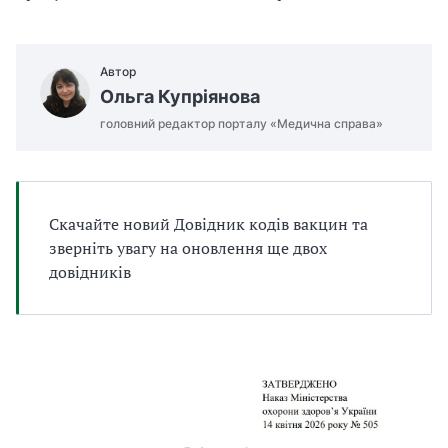
а
т
и
Автор
б
а
Ольга Купріянова
л
головний редактор порталу «Медична справа»
и
Б
П
Р
Скачайте новий Довідник кодів вакцин та
зверніть увагу на оновлення ще двох
довідників