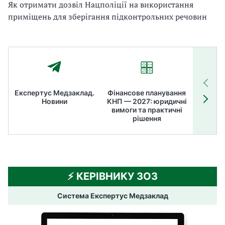
Як отримати дозвіл Нацполіції на використання
приміщень для зберігання підконтрольних речовин
Експертус Медзаклад.
Фінансове планування
Літні
Новини
КНП — 2027: юридичні
ТОП
вимоги та практичні
ме
рішення
⚡️ КЕРІВНИКУ ЗОЗ
Система Експертус Медзаклад