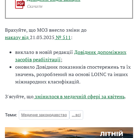
Скачати
Врахуйте, що МОЗ внесло зміни до
наказу від
21.03.2025
№ 511
:
виклало в новій редакції
Довідник допоміжних
засобів реабілітації
;
оновило Довідник показників спостережень та їх
значень, розроблений на
основі LOINC та
інших
міжнародних класифікацій.
З'ясуйте, що
змінилося в медичній сфері за квітень
.
Теми:
Медичне законодавство
... всі