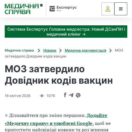
З
а
я
к
Система Експертус Головна медсестра: Новий ДСанПіН і
і
медичний клінінг →
з
а
х
Медична справа
Новини
Медична документація
МОЗ
о
затвердило Довідник кодів вакцин
д
МОЗ затвердило
и
м
Довідник кодів вакцин
о
ж
н
16 квітня 2026
1076
а
о
т
⭐ Дізнавайтеся про зміни першими.
Додайте
р
«Медичну справу» в улюблені Google
, щоб не
и
м
пропустити найсвіжіші новини та роз'яснення