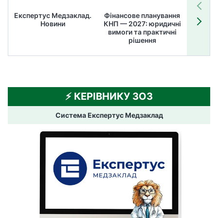
Експертус Медзаклад.
Фінансове планування
Літні
Новини
КНП — 2027: юридичні
ТОП
вимоги та практичні
ме
рішення
⚡️ КЕРІВНИКУ ЗОЗ
Система Експертус Медзаклад