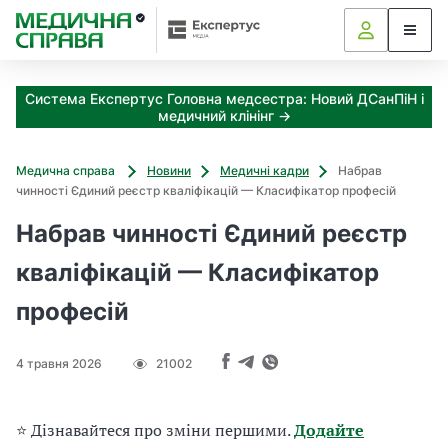
З
а
я
к
Система Експертус Головна медсестра: Новий ДСанПіН і
і
медичний клінінг →
з
а
х
Медична справа
Новини
Медичні кадри
Набрав
о
чинності Єдиний реєстр кваліфікацій — Класифікатор професій
д
и
Набрав чинності Єдиний реєстр
м
кваліфікацій — Класифікатор
о
ж
професій
н
а
о
4 травня 2026
21002
т
р
и
⭐ Дізнавайтеся про зміни першими.
Додайте
м