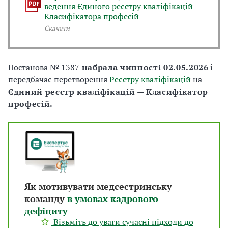
ведення Єдиного реєстру кваліфікацій —
Класифікатора професій
Скачати
Постанова № 1387
набрала чинності 02.05.2026
і
передбачає перетворення
Реєстру кваліфікацій
на
Єдиний реєстр кваліфікацій — Класифікатор
професій.
Як мотивувати медсестринську
команду
в умовах кадрового
дефіциту
Візьміть до уваги сучасні підходи до