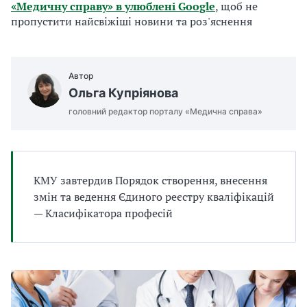
«Медичну справу» в улюблені Google
, щоб не
а
пропустити найсвіжіші новини та роз'яснення
т
и
б
а
Автор
л
Ольга Купріянова
и
Б
головний редактор порталу «Медична справа»
П
Р
КМУ завтердив Порядок створення, внесення
змін та ведення Єдиного реєстру кваліфікацій
— Класифікатора професій