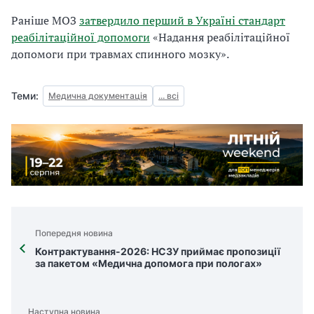
Раніше МОЗ
затвердило перший в Україні стандарт
реабілітаційної допомоги
«Надання реабілітаційної
допомоги при травмах спинного мозку».
Теми:
Медична документація
... всі
Попередня новина
Контрактування-2026: НСЗУ приймає пропозиції
за пакетом «Медична допомога при пологах»
Наступна новина