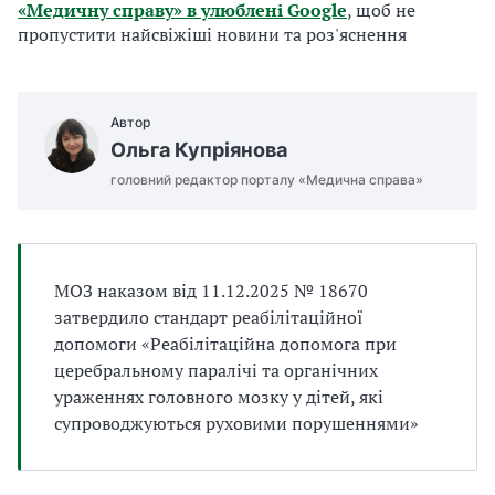
«Медичну справу» в улюблені Google
, щоб не
а
пропустити найсвіжіші новини та роз'яснення
т
и
б
а
Автор
л
Ольга Купріянова
и
Б
головний редактор порталу «Медична справа»
П
Р
МОЗ наказом від 11.12.2025 № 18670
затвердило стандарт реабілітаційної
допомоги «Реабілітаційна допомога при
церебральному паралічі та органічних
ураженнях головного мозку у дітей, які
супроводжуються руховими порушеннями»