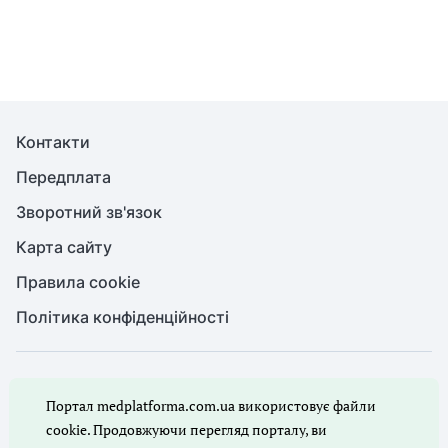
Контакти
Передплата
Зворотний зв'язок
Карта сайту
Правила cookie
Політика конфіденційності
© Медична справа, 2026. Усі права захищено
Портал medplatforma.com.ua використовує файли
Повне або часткове копіювання будь-яких матеріалів порталу,
цитування, публікація їх анотованих оглядів допускаються лише
cookie. Продовжуючи перегляд порталу, ви
з письмового дозволу редакції порталу.