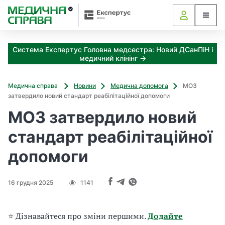
З
а
я
к
Система Експертус Головна медсестра: Новий ДСанПіН і
і
медичний клінінг →
з
а
х
Медична справа
Новини
Медична допомога
МОЗ
о
затвердило новий стандарт реабілітаційної допомоги
д
МОЗ затвердило новий
и
м
стандарт реабілітаційної
о
ж
допомоги
н
а
о
16 грудня 2025
1141
т
р
и
⭐ Дізнавайтеся про зміни першими.
Додайте
м