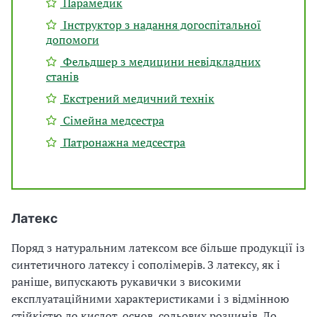
Парамедик
Інструктор з надання догоспітальної
допомоги
Фельдшер з медицини невідкладних
станів
Екстрений медичний технік
Сімейна медсестра
Патронажна медсестра
Латекс
Поряд з натуральним латексом все більше продукції із
синтетичного латексу і сополімерів. З латексу, як і
раніше, випускають рукавички з високими
експлуатаційними характеристиками і з відмінною
стійкістю до кислот, основ, сольових розчинів. До