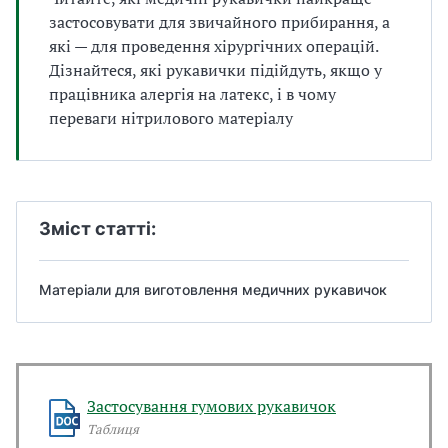
а
застосовувати для звичайного прибирання, а
т
які — для проведення хірургічних операцій.
и
Дізнайтеся, які рукавички підійдуть, якщо у
б
працівника алергія на латекс, і в чому
а
л
переваги нітрилового матеріалу
и
Б
П
Р
Зміст статті:
Матеріали для виготовлення медичних рукавичок
Застосування гумових рукавичок
Таблиця