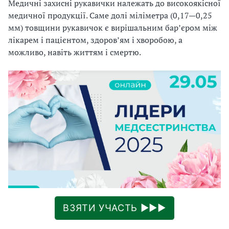
Медичні захисні рукавички належать до високоякісної
медичної продукції. Саме долі міліметра (0,17—0,25
мм) товщини рукавичок є вирішальним барʼєром між
лікарем і пацієнтом, здоровʼям і хворобою, а
можливо, навіть життям і смертю.
ВЗЯТИ УЧАСТЬ ►►►