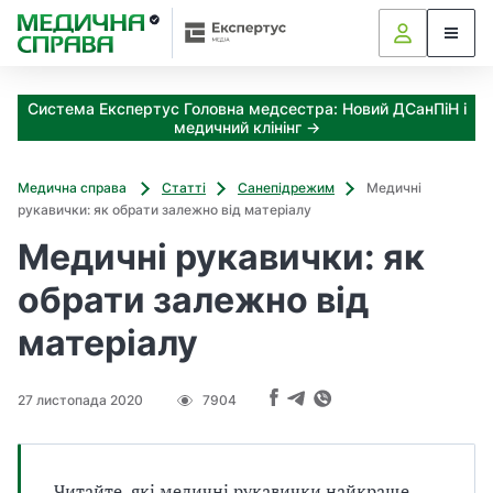
З
а
я
к
Система Експертус Головна медсестра: Новий ДСанПіН і
і
медичний клінінг →
з
а
х
Медична справа
Статті
Санепідрежим
Медичні
о
рукавички: як обрати залежно від матеріалу
д
Медичні рукавички: як
и
м
обрати залежно від
о
ж
матеріалу
н
а
о
27 листопада 2020
7904
т
р
и
м
Читайте, які медичні рукавички найкраще