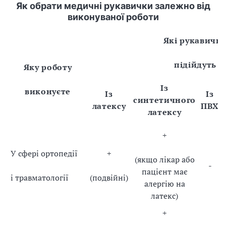
Як обрати медичні рукавички залежно від
виконуваної роботи
Які рукавичк
підійдуть
Яку роботу
Із
виконуєте
Із
Із
синтетичного
латексу
ПВХ
латексу
+
У
сфері
ортопедії
+
(якщо лікар або
-
пацієнт має
і
травматології
(подвійні)
алергію на
латекс)
+