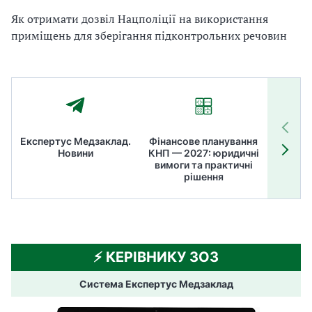
Як отримати дозвіл Нацполіції на використання
приміщень для зберігання підконтрольних речовин
Експертус Медзаклад.
Фінансове планування
Літні
Новини
КНП — 2027: юридичні
ТОП
вимоги та практичні
ме
рішення
⚡️ КЕРІВНИКУ ЗОЗ
Система Експертус Медзаклад