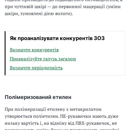
при чутливій шкірі — до первинної мацерації (зміни
шкіри, зумовлені дією вологи).
Як проаналізувати конкурентів ЗОЗ
Визначте конкурентів
Проаналізуйте галузь загалом
Визначте періодичність
Полімеризований етилен
При полімеризації етилену з метакрилатом
утворюється поліетилен. ПЕ-рукавички мають дуже
низьку вартість і, на відміну від ПВХ-рукавичок, не
подразнюють шкіру. Вони не пропускають звичайні