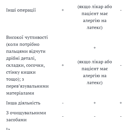
(якщо лікар або
Інші
операції
+
-
пацієнт має
алергію на
латекс)
Високої чутливості
(коли потрібно
+
пальцями відчути
дрібні деталі,
(якщо лікар або
складки, сосочки,
+
-
пацієнт має
стінку кишки
алергію на
тощо); з
латекс)
перевʼязувальними
матеріалами
Інша
діяльність
-
+
+
З
очищувальними
-
-
-
засобами
Із