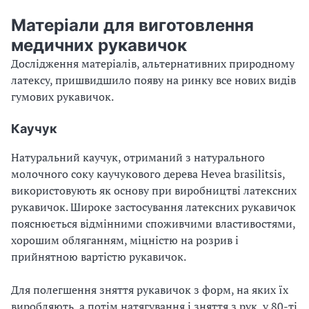
Матеріали для виготовлення
медичних рукавичок
Дослідження матеріалів, альтернативних природному
латексу, пришвидшило появу на ринку все нових видів
гумових рукавичок.
Каучук
Натуральний каучук, отриманий з натурального
молочного соку каучукового дерева Hevea brasilitsis,
використовують як основу при виробництві латексних
рукавичок. Широке застосування латексних рукавичок
пояснюється відмінними споживчими властивостями,
хорошим обляганням, міцністю на розрив і
прийнятною вартістю рукавичок.
Для полегшення зняття рукавичок з форм, на яких їх
виробляють, а потім натягування і зняття з рук, у 80-ті