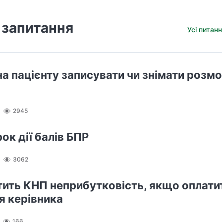
 запитання
Усі питанн
а пацієнту записувати чи знімати розмо
2945
ок дії балів БПР
3062
тить КНП неприбутковість, якщо оплати
я керівника
166