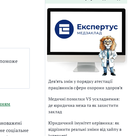
допоможе
Дев’ять змін у порядку атестації
працівників сфери охорони здоров’я
Медичні помилки VS ускладнення:
анням
де юридична межа та як захистити
заклад
вноважені
Юридичний імунітет керівника: як
відрізнити реальні зміни від хайпу в
не соціальне
інтернеті