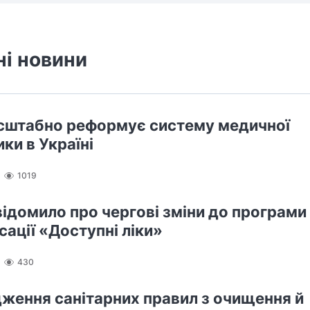
ні новини
штабно реформує систему медичної
ки в Україні
1019
ідомило про чергові зміни до програми
сації «Доступні ліки»
430
ження санітарних правил з очищення й