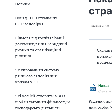
а
Новини
стра
т
и
Понад 100 актуальних
б
СОПів: добірка
а
6 квітня 2023
л
и
Відмова від госпіталізації:
Б
документування, юридичні
П
ризики та організаційні
Скачайт
Р
рішення
признач
працезд
Як упровадити систему
раннього запобігання
кризам у ЗОЗ
Наказ 
Скачати 
Які комісії створити в ЗОЗ,
Рішення при
щоб налагодити фінансову й
ним особи (
господарську діяльність