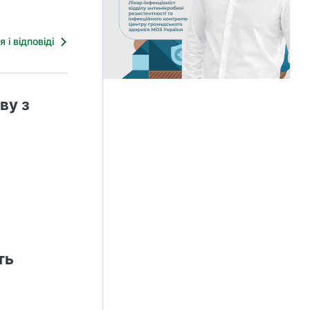
я і відповіді
ву з
ть