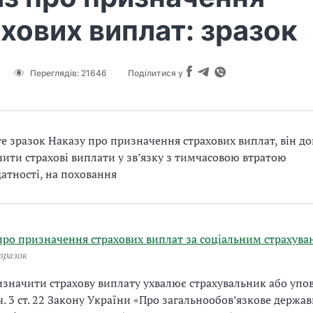
хових виплат: зразок
Переглядів:
21646
Поділитися у
е зразок Наказу про призначення страхових виплат, він 
ити страхові виплати у зв’язку з тимчасовою втратою
атності, на поховання
про призначення страхових виплат за соціальним страхув
зразок
значити страхову виплату ухвалює страхувальник або упо
ч. 3 ст. 22 Закону України «Про загальнообов’язкове держав