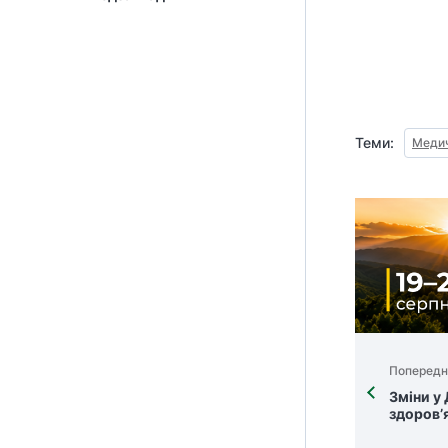
Теми:
Медич
Попередн
Зміни у
здоров’