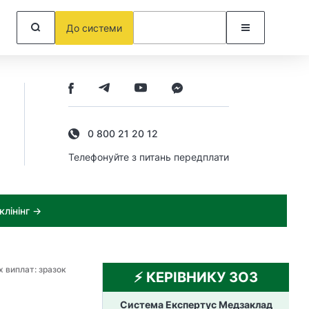
До системи
0 800 21 20 12
Телефонуйте з питань передплати
лінінг →
 виплат: зразок
⚡️ КЕРІВНИКУ ЗОЗ
Система Експертус Медзаклад