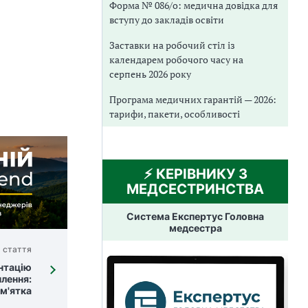
Форма № 086/о: медична довідка для
вступу до закладів освіти
Заставки на робочий стіл із
календарем робочого часу на
серпень 2026 року
Програма медичних гарантій — 2026:
тарифи, пакети, особливості
⚡️ КЕРІВНИКУ З
МЕДСЕСТРИНСТВА
Система Експертус Головна
медсестра
 стаття
нтацію
плення:
м'ятка