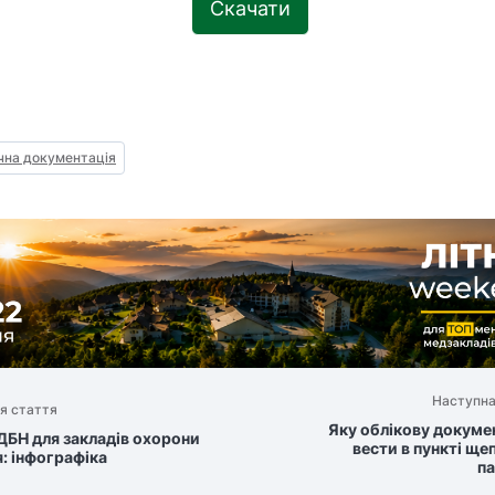
Скачати
на документація
Наступна
я стаття
Яку облікову докуме
 ДБН для закладів охорони
вести в пункті ще
я: інфографіка
па