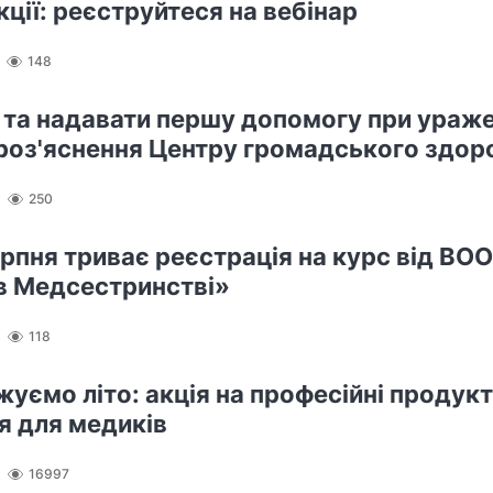
ції: реєструйтеся на вебінар
148
и та надавати першу допомогу при ураже
 роз'яснення Центру громадського здор
250
ерпня триває реєстрація на курс від ВО
в Медсестринстві»
118
уємо літо: акція на професійні продукт
я для медиків
16997