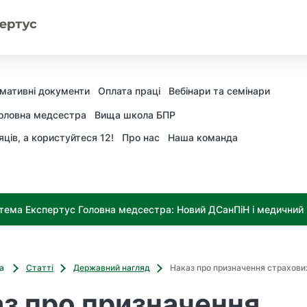
мативні документи
Оплата праці
Вебінари та семінари
оловна медсестра
Вища школа БПР
яців, а користуйтеся 12!
Про нас
Наша команда
тема Експертус Головна медсестра: Новий ДСанПіН і медичний к
ва
Статті
Державний нагляд
Наказ про призначення страхових
з про призначення