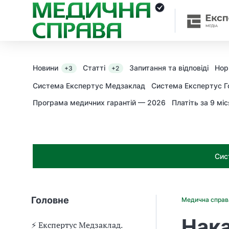
З
а
я
к
і
з
Новини
Статті
Запитання та відповіді
Нор
+3
+2
а
х
Система Експертус Медзаклад
Система Експертус Г
о
Програма медичних гарантій — 2026
Платіть за 9 міс
д
и
м
о
ж
Сис
н
а
о
т
Головне
Медична спра
р
и
Нака
м
⚡️ Експертус Медзаклад.