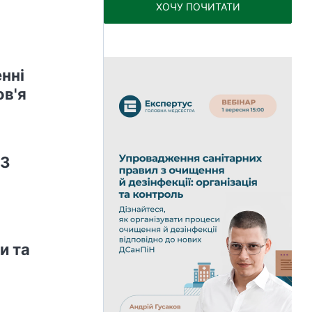
ХОЧУ ПОЧИТАТИ
нні
ов'я
ОЗ
и та