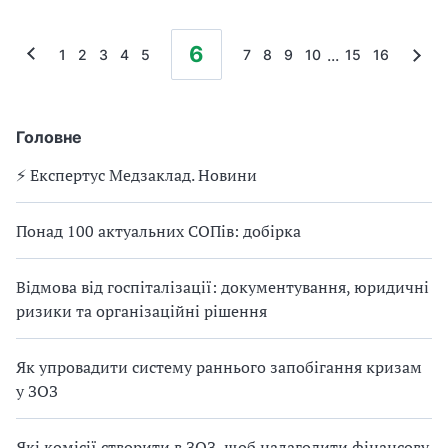
6
...
1
2
3
4
5
7
8
9
10
15
16
Головне
⚡️ Експертус Медзаклад. Новини
Понад 100 актуальних СОПів: добірка
Відмова від госпіталізації: документування, юридичні
ризики та організаційні рішення
Як упровадити систему раннього запобігання кризам
у ЗОЗ
Які комісії створити в ЗОЗ, щоб налагодити фінансову