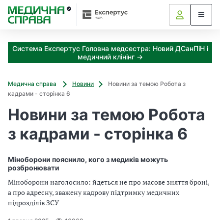
З
а
я
к
Система Експертус Головна медсестра: Новий ДСанПіН і
і
медичний клінінг →
з
а
х
Медична справа
Новини
Новини за темою Робота з
о
кадрами - сторінка 6
д
Новини за темою Робота
и
м
з кадрами - сторінка 6
о
ж
н
Міноборони пояснило, кого з медиків можуть
а
розбронювати
о
Міноборони наголосило: йдеться не про масове зняття броні,
т
а про адресну, зважену кадрову підтримку медичних
р
підрозділів ЗСУ
и
м