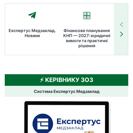
Експертус Медзаклад.
Фінансове планування
Літні
Новини
КНП — 2027: юридичні
ТОП
вимоги та практичні
ме
рішення
⚡️ КЕРІВНИКУ ЗОЗ
Система Експертус Медзаклад