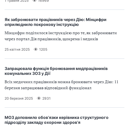
1 травня 2025
16969
а
т
и
Як забронювати працівників через Дію: Мінцифри
б
оприлюднило покрокову інструкцію
а
Мінцифри поділилося інструкцією про те, як забронювати
л
через портал Дія працівників, щокрема і медиків
и
Б
25 квітня 2025
1205
П
Р
Запрацювала функція бронювання медпрацівників
комунальних ЗОЗ у Дії
Всіх медичних працівників можна бронювати через Дію: 11
березня запрацював відповідний функціонал
20 березня 2025
2931
МОЗ доповнило обов’язки керівника структурного
підрозділу закладу охорони здоров’я