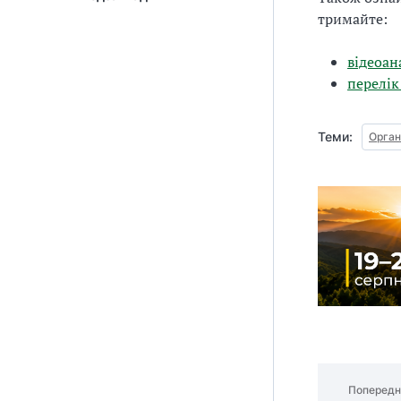
тримайте:
відеоан
перелік
Теми:
Орган
Попередн