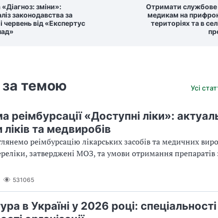
 «Діагноз: зміни»:
Отримати службове
аліз законодавства за
медикам на прифро
і червень від «Експертус
територіях та в сел
лад»
пр
 за темою
Усі ста
а реімбурсації «Доступні ліки»: актуал
 ліків та медвиробів
зглянемо реімбурсацію лікарських засобів та медичних виро
ереліки, затверджені МОЗ, та умови отримання препаратів
531065
ура в Україні у 2026 році: спеціальності