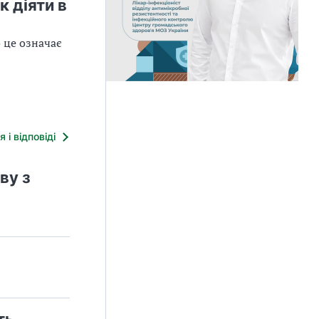
к діяти в
 це означає
я і відповіді
ву з