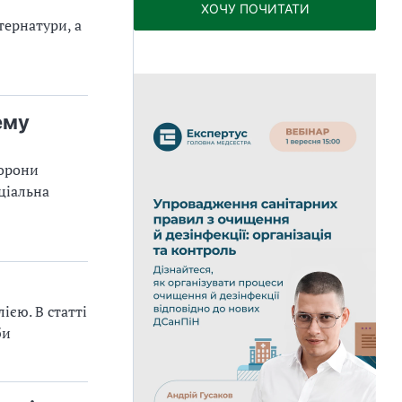
ХОЧУ ПОЧИТАТИ
тернатури, а
ему
хорони
ціальна
ією. В статті
би