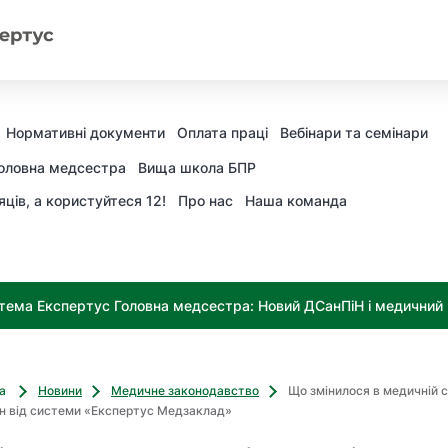
Нормативні документи
Оплата праці
Вебінари та семінари
оловна медсестра
Вища школа БПР
яців, а користуйтеся 12!
Про нас
Наша команда
тема Експертус Головна медсестра: Новий ДСанПіН і медичний к
ва
Новини
Медичне законодавство
Що змінилося в медичній с
н від системи «Експертус Медзаклад»