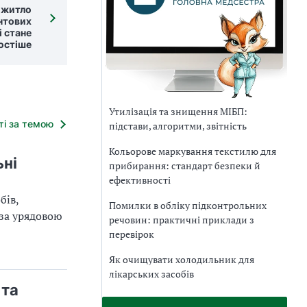
 житло
нтових
і стане
остіше
Утилізація та знищення МІБП:
тті за темою
підстави, алгоритми, звітність
Кольорове маркування текстилю для
ьні
прибирання: стандарт безпеки й
ефективності
бів,
Помилки в обліку підконтрольних
 за урядовою
речовин: практичні приклади з
перевірок
Як очищувати холодильник для
лікарських засобів
 та