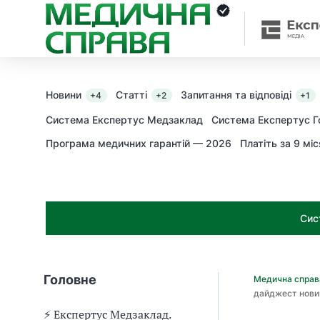
З
а
я
к
і
з
Новини
Статті
Запитання та відповіді
+4
+2
+1
а
х
Система Експертус Медзаклад
Система Експертус Г
о
Програма медичних гарантій — 2026
Платіть за 9 міс
д
и
м
о
ж
Сис
н
а
о
т
Головне
Медична спра
р
дайджест нови
и
м
⚡️ Експертус Медзаклад.