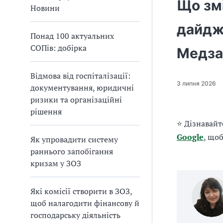
Що змі
а
Новини
т
дайдж
и
Понад 100 актуальних
б
СОПів: добірка
а
Медза
л
и
Відмова від госпіталізації:
Б
3 липня 2026
документування, юридичні
П
ризики та організаційні
Р
рішення
⭐ Дізнавайт
Google
, що
Як упровадити систему
раннього запобігання
кризам у ЗОЗ
Які комісії створити в ЗОЗ,
щоб налагодити фінансову й
господарську діяльність