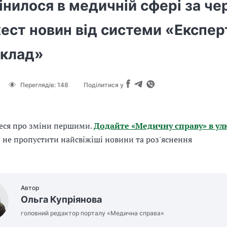
нилося в медичній сфері за че
ест новин від системи «Експер
клад»
Переглядів:
148
Поділитися у
еся про зміни першими.
Додайте «Медичну справу» в ул
б не пропустити найсвіжіші новини та роз'яснення
Автор
Ольга Купріянова
головний редактор порталу «Медична справа»