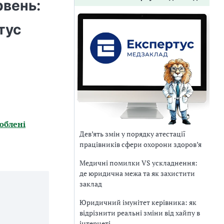
рвень:
тус
юблені
Дев’ять змін у порядку атестації
працівників сфери охорони здоров’я
Медичні помилки VS ускладнення:
де юридична межа та як захистити
заклад
Юридичний імунітет керівника: як
відрізнити реальні зміни від хайпу в
інтернеті