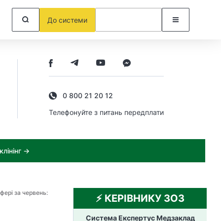
До системи
0 800 21 20 12
Телефонуйте з питань передплати
лінінг →
фері за червень:
⚡️ КЕРІВНИКУ ЗОЗ
Система Експертус Медзаклад