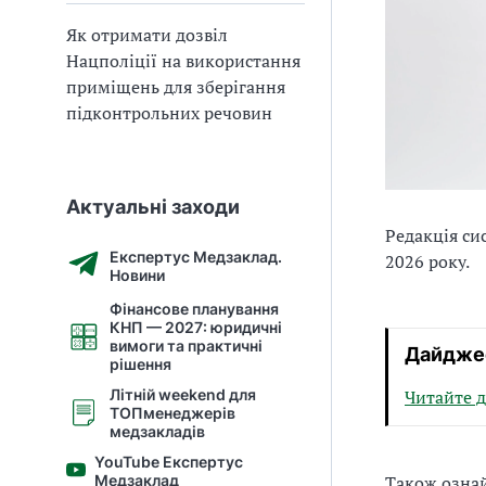
Як отримати дозвіл
Нацполіції на використання
приміщень для зберігання
підконтрольних речовин
Актуальні заходи
Редакція си
Експертус Медзаклад.
2026 року.
Новини
Фінансове планування
КНП — 2027: юридичні
вимоги та практичні
Дайджес
рішення
Читайте 
Літній weekend для
ТОПменеджерів
медзакладів
YouTube Експертус
Також озна
Медзаклад