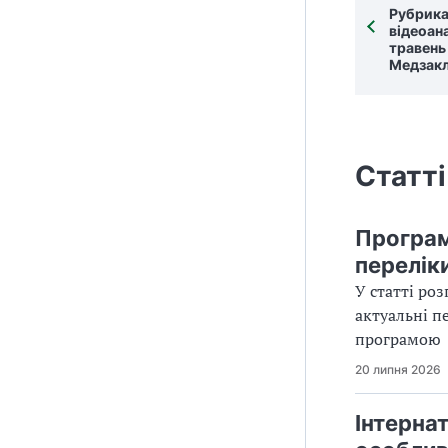
Рубрика
відеоан
травень 
Медзак
Статті
Програм
переліки
У статті ро
актуальні п
програмою
20 липня 2026
Інтернат