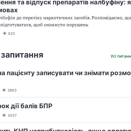
ння та відпуск препаратів налбуфіну: я
мовах
албуфін до переліку наркотичних засобів. Розповідаємо, що
к підготуватися, щоб уникнути порушень
623
 запитання
Усі питанн
а пацієнту записувати чи знімати розмо
2863
ок дії балів БПР
3037