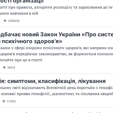
сті організації
татті про правила, алгоритм розподілу та зарахування до ін
ипи навчання в ній
250806
дбачає новий Закон України «Про сист
 психічного здоров’я»
иками у сфері охорони психічного здоров’я, які напрями о
здоров’я передбачає законодавство, як формується психосо
итайте про це в статті
2604
ія: симптоми, класифікація, лікування
всьому світі відзначають Всесвітній день боротьби з гемофіл
 основні прояви гемофілії, діагностику та лікування хворо
11365