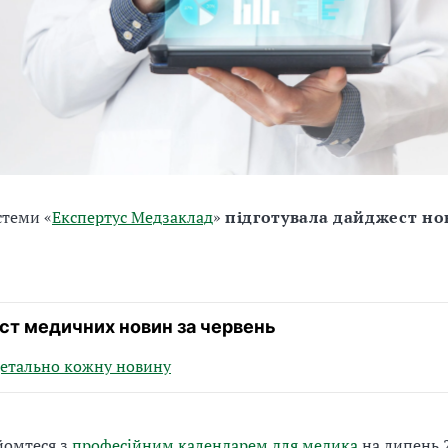
стеми «
Експертус Медзаклад
»
підготувала дайджест н
т медичних новин за червень
детально кожну новину
йомтеся з
професійним календарем для медика
на липень 2